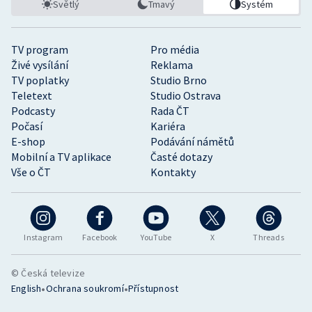
Světlý
Tmavý
Systém
TV program
Pro média
Živé vysílání
Reklama
TV poplatky
Studio Brno
Teletext
Studio Ostrava
Podcasty
Rada ČT
Počasí
Kariéra
E-shop
Podávání námětů
Mobilní a TV aplikace
Časté dotazy
Vše o ČT
Kontakty
Instagram
Facebook
YouTube
X
Threads
© Česká televize
•
•
English
Ochrana soukromí
Přístupnost