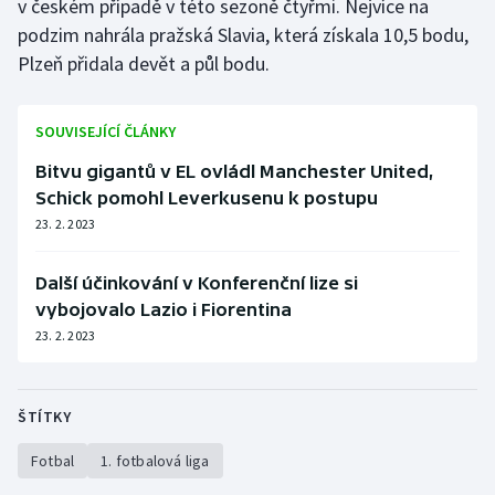
v českém případě v této sezoně čtyřmi. Nejvíce na
Stolní tenis
podzim nahrála pražská Slavia, která získala 10,5 bodu,
Plzeň přidala devět a půl bodu.
Triatlon
Veslování
SOUVISEJÍCÍ ČLÁNKY
Bitvu gigantů v EL ovládl Manchester United,
Vodní slalom
Schick pomohl Leverkusenu k postupu
23. 2. 2023
Volejbal
Ostatní
Další účinkování v Konferenční lize si
vybojovalo Lazio i Fiorentina
23. 2. 2023
ŠTÍTKY
Fotbal
1. fotbalová liga