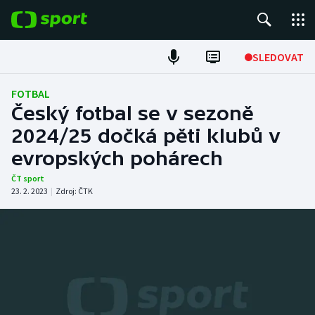
POPULÁRNÍ
SLEDOVAT
Fotbal
FOTBAL
Český fotbal se v sezoně
Hokej
2024/25 dočká pěti klubů v
evropských pohárech
Tenis
ČT sport
Atletika
23. 2. 2023
|
Zdroj:
ČTK
Cyklistika
DALŠÍ SPORTY
Americký fotbal
NEPŘEHLÉDNĚTE