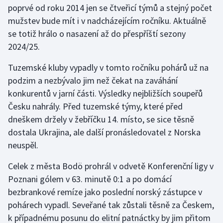
poprvé od roku 2014 jen se čtveřicí týmů a stejný počet
mužstev bude mít i v nadcházejícím ročníku. Aktuálně
Gymnastika
se totiž hrálo o nasazení až do přespříští sezony
2024/25.
Házená
Tuzemské kluby vypadly v tomto ročníku pohárů už na
Jezdectví
podzim a nezbývalo jim než čekat na zaváhání
konkurentů v jarní části. Výsledky nejbližších soupeřů
Judo
Česku nahrály. Před tuzemské týmy, které před
dneškem držely v žebříčku 14. místo, se sice těsně
Krasobruslení
dostala Ukrajina, ale další pronásledovatel z Norska
Lezení
neuspěl.
Celek z města Bodö prohrál v odvetě Konferenční ligy v
Lyže a snowboard
Poznani gólem v 63. minutě 0:1 a po domácí
Moderní pětiboj
bezbrankové remíze jako poslední norský zástupce v
pohárech vypadl. Seveřané tak zůstali těsně za Českem,
Motorsport
k případnému posunu do elitní patnáctky by jim přitom