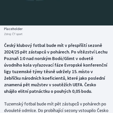
Baseball a softbal
Soutěže
Basketbal
Historické návraty
Biatlon
Aplikace ČT sport
Placeholder
Zdroj:
ČT sport
Boby a skeleton
AZ kvíz
Český klubový fotbal bude mít v přespříští sezoně
2024/25 pět zástupců v pohárech. Po vítězství Lechu
Box
Poznaň 1:0 nad norským Bodö/Glimt v odvetě
Curling
úvodního kola vyřazovací fáze Evropské konferenční
ligy tuzemské týmy těsně udržely 15. místo v
Dostihy
žebříčku národních koeficientů, které jako poslední
znamená pět mužstev v soutěžích UEFA. Česko
Florbal
uhájilo elitní patnáctku o pouhých 0,05 bodu.
Futsal
Tuzemský fotbal bude mít pět zástupců v pohárech po
dvouleté odmlce. Do probíhající sezony vstoupilo Česko
Golf