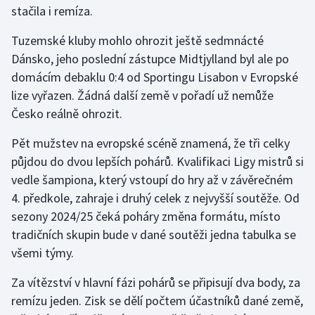
stačila i remíza.
Olympijské hry
Tuzemské kluby mohlo ohrozit ještě sedmnácté
Parasport
Dánsko, jeho poslední zástupce Midtjylland byl ale po
domácím debaklu 0:4 od Sportingu Lisabon v Evropské
Plavání
lize vyřazen. Žádná další země v pořadí už nemůže
Česko reálně ohrozit.
Plážový volejbal
Pět mužstev na evropské scéně znamená, že tři celky
Ragby
půjdou do dvou lepších pohárů. Kvalifikaci Ligy mistrů si
vedle šampiona, který vstoupí do hry až v závěrečném
Rychlobruslení
4. předkole, zahraje i druhý celek z nejvyšší soutěže. Od
sezony 2024/25 čeká poháry změna formátu, místo
Rychlostní kanoistika
tradičních skupin bude v dané soutěži jedna tabulka se
všemi týmy.
Short track
Za vítězství v hlavní fázi pohárů se připisují dva body, za
Sportovní střelba
remízu jeden. Zisk se dělí počtem účastníků dané země,