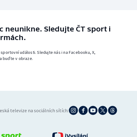
 neunikne. Sledujte ČT sport i
ormách.
 sportovní události. Sledujte nás i na Facebooku, X,
a buďte v obraze.
eská televize na sociálních sítích: