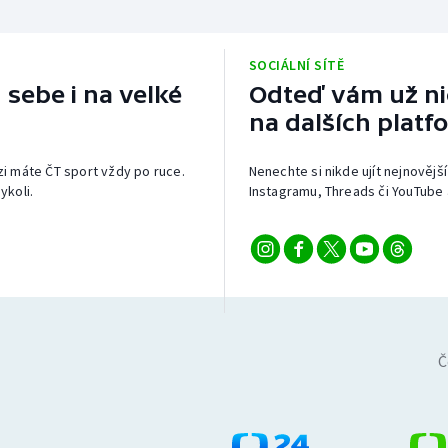
SOCIÁLNÍ SÍTĚ
 sebe i na velké
Odteď vám už nic
na dalších platf
izi máte ČT sport vždy po ruce.
Nenechte si nikde ujít nejnovější
ykoli.
Instagramu, Threads či YouTube 
Č