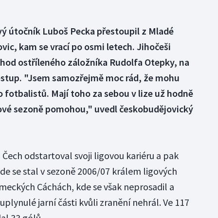
vý útočník Luboš Pecka přestoupil z Mladé
vic, kam se vrací po osmi letech. Jihočeši
íchod ostříleného záložníka Rudolfa Otepky, na
přestup. "Jsem samozřejmě moc rád, že mohu
 fotbalistů. Mají toho za sebou v lize už hodně
gové sezoně pomohou," uvedl českobudějovický
 Čech odstartoval svoji ligovou kariéru a pak
de se stal v sezoně 2006/07 králem ligových
 německých Cáchách, kde se však neprosadil a
 uplynulé jarní části kvůli zranění nehrál. Ve 117
al 33 gólů.