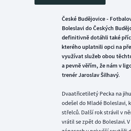
České Budějovice - Fotbalo
Boleslavi do Českých Budějo
definitivně dotáhli také př
kterého uplatnili opci na 
využívat služeb obou těchto
a pevně věřím, že nám v li
trenér Jaroslav Šilhavý.
Dvaatřicetiletý Pecka na jihu
odešel do Mladé Boleslavi, k
střelců. Další rok strávil v
vrátil se zpět do Boleslavi. V
zápasech v nejvyšší soutěži d