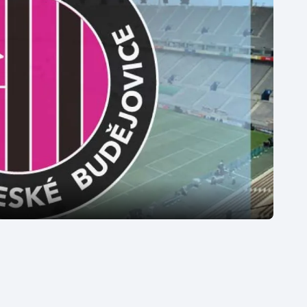
Moderní pětiboj
Triatlon
Motorsport
Veslování
Olympijské hry
Vodní slalom
Parasport
Volejbal
Plavání
Ostatní
Plážový volejbal