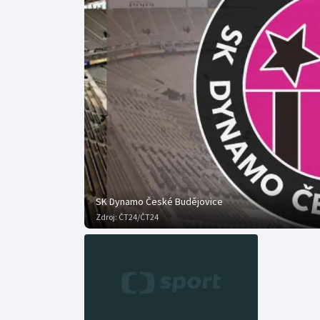
Curling
Dostihy
Florbal
Futsal
Golf
Gymnastika
SK Dynamo České Budějovice
Zdroj:
ČT24/ČT24