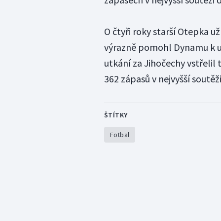
O čtyři roky starší Otepka u
výrazně pomohl Dynamu k udr
utkání za Jihočechy vstřelil
362 zápasů v nejvyšší soutěž
ŠTÍTKY
Fotbal