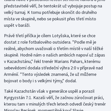
představitelé věří, že tentokrát už vybojuje postup na
velký turnaj. K tomu potřebuje skončit do druhého
místa ve skupině, nebo se pokusit přes třetí místo
uspět v baráži.
Právě třetí příčka je cílem Lotyšska, které se chce
dostat z role fotbalového outsidera. "Podle mě je
reálné, abychom uvažovali o třetím místě v naší těžké
skupině. Hodně nám o našich ambicích napoví už zápas
v Kazachstánu," řekl trenér Marians Pahars, kterému
sebevědomí dodala středeční výhra 2:0 v přípravě nad
Arménií. "Tento výsledek znamená, že už můžeme
bojovat o body i s velkými týmy," dodal.
Také Kazachstán však v generálce uspěl a porazil
Kyrgyzstán 7:1. Kazaši věří, že začnou zúročovat práci,
kterou tam v minulých třech letech odvedl český trenér
Miroslav Beránek, momentálně kouč Slavie.