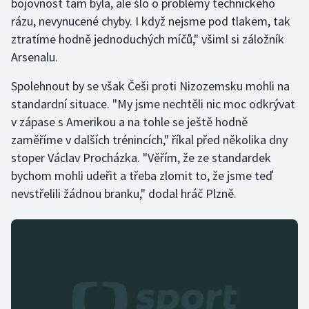
bojovnost tam byla, ale šlo o problémy technického
Stolní tenis
rázu, nevynucené chyby. I když nejsme pod tlakem, tak
ztratíme hodně jednoduchých míčů," všiml si záložník
Triatlon
Arsenalu.
Veslování
Spolehnout by se však Češi proti Nizozemsku mohli na
standardní situace. "My jsme nechtěli nic moc odkrývat
Vodní slalom
v zápase s Amerikou a na tohle se ještě hodně
zaměříme v dalších trénincích," říkal před několika dny
Volejbal
stoper Václav Procházka. "Věřím, že ze standardek
bychom mohli udeřit a třeba zlomit to, že jsme teď
Ostatní
nevstřelili žádnou branku," dodal hráč Plzně.