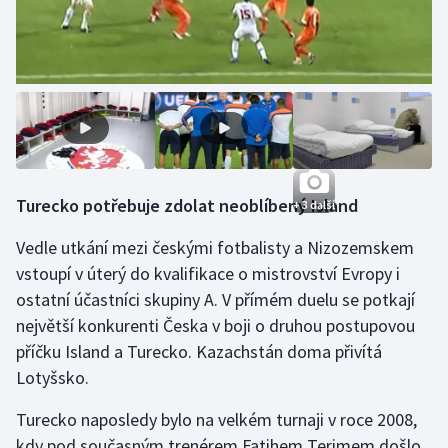
Turecko potřebuje zdolat neoblíbený Island
+ 3 další
Vedle utkání mezi českými fotbalisty a Nizozemskem
vstoupí v úterý do kvalifikace o mistrovství Evropy i
ostatní účastníci skupiny A. V přímém duelu se potkají
největší konkurenti Česka v boji o druhou postupovou
příčku Island a Turecko. Kazachstán doma přivítá
Lotyšsko.
Turecko naposledy bylo na velkém turnaji v roce 2008,
kdy pod současným trenérem Fatihem Terimem došlo