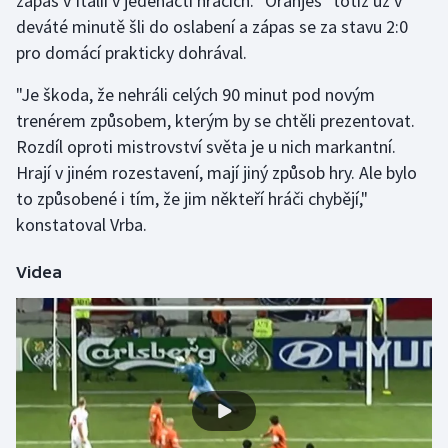
zápas v Itálii v jedenácti hráčích. "Oranjes" totiž už v
deváté minutě šli do oslabení a zápas se za stavu 2:0
pro domácí prakticky dohrával.
"Je škoda, že nehráli celých 90 minut pod novým
trenérem způsobem, kterým by se chtěli prezentovat.
Rozdíl oproti mistrovství světa je u nich markantní.
Hrají v jiném rozestavení, mají jiný způsob hry. Ale bylo
to způsobené i tím, že jim někteří hráči chybějí,"
konstatoval Vrba.
Videa