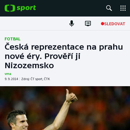
POPULÁRNÍ
SLEDOVAT
Fotbal
FOTBAL
Česká reprezentace na prahu
Hokej
nové éry. Prověří ji
Nizozemsko
Tenis
vma
Atletika
9. 9. 2014
|
Zdroj:
ČT sport
,
ČTK
Cyklistika
DALŠÍ SPORTY
Americký fotbal
NEPŘEHLÉDNĚTE