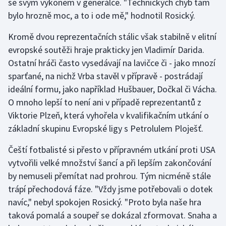
se svým výkonem v generálce. "Technických chyb tam
bylo hrozně moc, a to i ode mě," hodnotil Rosický.
Olympijské hry
Kromě dvou reprezentačních stálic však stabilně v elitní
Parasport
evropské soutěži hraje prakticky jen Vladimír Darida.
Ostatní hráči často vysedávají na lavičce či - jako mnozí
Plavání
sparťané, na nichž Vrba stavěl v přípravě - postrádají
Plážový volejbal
ideální formu, jako například Hušbauer, Dočkal či Vácha.
O mnoho lepší to není ani v případě reprezentantů z
Ragby
Viktorie Plzeň, která vyhořela v kvalifikačním utkání o
základní skupinu Evropské ligy s Petrolulem Ploješť.
Rychlobruslení
Čeští fotbalisté si přesto v přípravném utkání proti USA
Rychlostní kanoistika
vytvořili velké množství šancí a při lepším zakončování
by nemuseli přemítat nad prohrou. Tým nicméně stále
Short track
trápí přechodová fáze. "Vždy jsme potřebovali o dotek
navíc," nebyl spokojen Rosický. "Proto byla naše hra
Sportovní střelba
taková pomalá a soupeř se dokázal zformovat. Snaha a