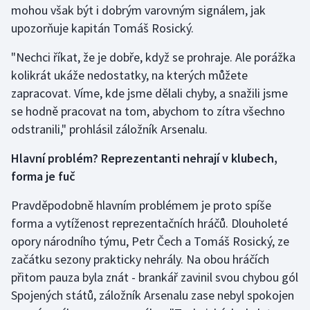
mohou však být i dobrým varovným signálem, jak
upozorňuje kapitán Tomáš Rosický.
Gymnastika
"Nechci říkat, že je dobře, když se prohraje. Ale porážka
Házená
kolikrát ukáže nedostatky, na kterých můžete
zapracovat. Víme, kde jsme dělali chyby, a snažili jsme
Jezdectví
se hodně pracovat na tom, abychom to zítra všechno
odstranili," prohlásil záložník Arsenalu.
Judo
Hlavní problém? Reprezentanti nehrají v klubech,
Krasobruslení
forma je fuč
Lezení
Pravděpodobně hlavním problémem je proto spíše
forma a vytíženost reprezentačních hráčů. Dlouholeté
Lyže a snowboard
opory národního týmu, Petr Čech a Tomáš Rosický, ze
začátku sezony prakticky nehrály. Na obou hráčích
Moderní pětiboj
přitom pauza byla znát - brankář zavinil svou chybou gól
Spojených států, záložník Arsenalu zase nebyl spokojen
Motorsport