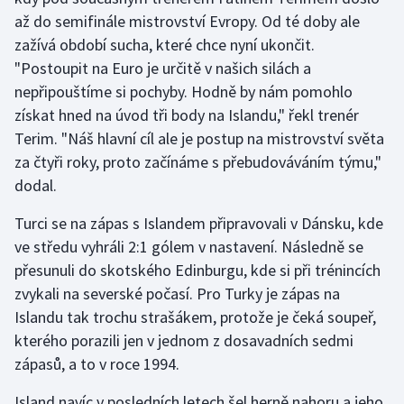
až do semifinále mistrovství Evropy. Od té doby ale
zažívá období sucha, které chce nyní ukončit.
"Postoupit na Euro je určitě v našich silách a
nepřipouštíme si pochyby. Hodně by nám pomohlo
získat hned na úvod tři body na Islandu," řekl trenér
Terim. "Náš hlavní cíl ale je postup na mistrovství světa
za čtyři roky, proto začínáme s přebudováváním týmu,"
dodal.
Turci se na zápas s Islandem připravovali v Dánsku, kde
ve středu vyhráli 2:1 gólem v nastavení. Následně se
přesunuli do skotského Edinburgu, kde si při trénincích
zvykali na severské počasí. Pro Turky je zápas na
Islandu tak trochu strašákem, protože je čeká soupeř,
kterého porazili jen v jednom z dosavadních sedmi
zápasů, a to v roce 1994.
Island navíc v posledních letech šel herně nahoru a jeho