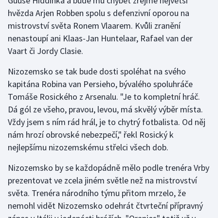
Guuse Hiddinka a bude mu chybět zřejmě největší
hvězda Arjen Robben spolu s defenzivní oporou na
mistrovství světa Ronem Vlaarem. Kvůli zranění
nenastoupí ani Klaas-Jan Huntelaar, Rafael van der
Vaart či Jordy Clasie.
Nizozemsko se tak bude dosti spoléhat na svého
kapitána Robina van Persieho, bývalého spoluhráče
Tomáše Rosického z Arsenalu. "Je to kompletní hráč.
Dá gól ze všeho, pravou, levou, má skvělý výběr místa.
Vždy jsem s ním rád hrál, je to chytrý fotbalista. Od něj
nám hrozí obrovské nebezpečí," řekl Rosický k
nejlepšímu nizozemskému střelci všech dob.
Nizozemsko by se každopádně mělo podle trenéra Vrby
prezentovat ve zcela jiném světle než na mistrovství
světa. Trenéra národního týmu přitom mrzelo, že
nemohl vidět Nizozemsko odehrát čtvrteční přípravný