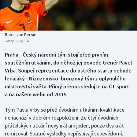
Baseball a softbal
Soutěže
Basketbal
Historické návraty
Biatlon
Aplikace ČT sport
Robin van Persie
Zdroj:
ISIFA/EPA
Boby a skeleton
AZ kvíz
Praha - Český národní tým stojí před prvním
soutěžním utkáním, do něhož jej povede trenér Pavel
Box
Vrba. Soupeř reprezentace do ostrého startu nebude
Curling
ledajaký - Nizozemsko, bronzový tým z uplynulého
mistrovství světa. Přímý přenos sledujte na ČT sport
Dostihy
a na našem webu od 20:15.
Florbal
Tým Pavla Vrby se před úvodním utkáním kvalifikace
nenachází v dobrém rozpoložení. Ze čtyř úvodních
Futsal
přátelských utkání nevyhrál ani jeden, pouze dvakrát
remizoval. Špatné výsledky nepřispívají sebevědomí,
Golf