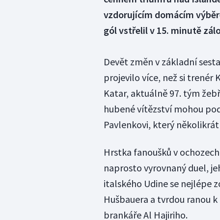
vzdorujícím domácím výběre
gól vstřelil v 15. minutě zá
Devět změn v základní sest
projevilo více, než si trené
Katar, aktuálně 97. tým žebř
hubené vítězství mohou pod
Pavlenkovi, který několikrát
Hrstka fanoušků v ochozech 
naprosto vyrovnaný duel, jeh
italského Udine se nejlépe 
Hušbauera a tvrdou ranou k
brankáře Al Hajiriho.