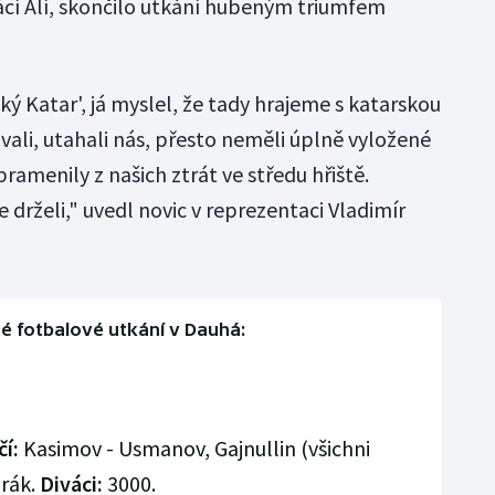
cí Alí, skončilo utkání hubeným triumfem
ký Katar', já myslel, že tady hrajeme s katarskou
li, utahali nás, přesto neměli úplně vyložené
ramenily z našich ztrát ve středu hřiště.
 drželi," uvedl novic v reprezentaci Vladimír
é fotbalové utkání v Dauhá:
í:
Kasimov - Usmanov, Gajnullin (všichni
arák.
Diváci:
3000.