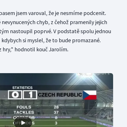
ápasem jsem varoval, že je nesmíme podcenit.
nevynucených chyb, z čehož pramenily jejich
 tým nastoupil poprvé. V podstatě spolu jednou
, kdybych si myslel, že to bude promazané.
z hry," hodnotil kouč Jarolím.