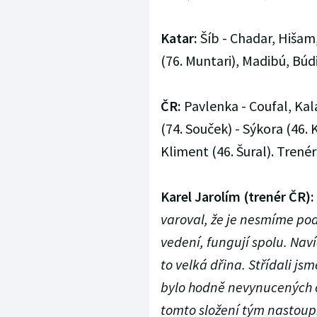
Katar:
Šíb - Chadar, Hišam
(76. Muntari), Madibú, Búdi
Č
R:
Pavlenka - Coufal, Kala
(74. Souček) - Sýkora (46. 
Kliment (46. Šural). Trenér
Karel Jarolím (trenér ČR):
varoval, že je nesmíme pod
vedení, fungují spolu. Naví
to velká dřina. Střídali j
bylo hodně nevynucených c
tomto složení tým nastoupi