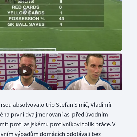
rsou absolvovalo trio Stefan Simič, Vladimír
ména první dva jmenovaní asi před úvodním
ít proti asijskému protivníkovi tolik práce. V
zivním výpadům domácích odolávali bez