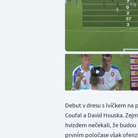
Debut v dresu s lvíčkem na p
Coufal a David Houska. Zej
hvizdem nečekali, že budou m
prvním poločase však ofen