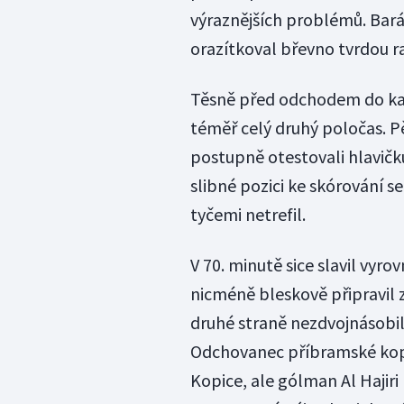
výraznějších problémů. Barák 
orazítkoval břevno tvrdou r
Těsně před odchodem do kabin
téměř celý druhý poločas. P
postupně otestovali hlavičkuj
slibné pozici ke skórování 
tyčemi netrefil.
V 70. minutě sice slavil vyro
nicméně bleskově připravil
druhé straně nezdvojnásobil 
Odchovanec příbramské kopa
Kopice, ale gólman Al Hajiri 