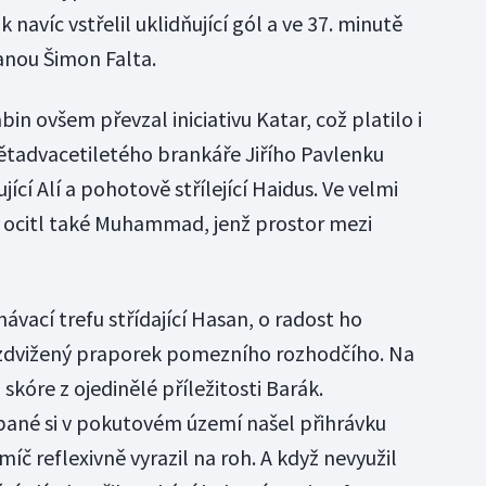
navíc vstřelil uklidňující gól a ve 37. minutě
anou Šimon Falta.
 ovšem převzal iniciativu Katar, což platilo i
ětadvacetiletého brankáře Jiřího Pavlenku
ící Alí a pohotově střílející Haidus. Ve velmi
se ocitl také Muhammad, jenž prostor mezi
vnávací trefu střídající Hasan, o radost ho
 zdvižený praporek pomezního rozhodčího. Na
skóre z ojedinělé příležitosti Barák.
né si v pokutovém území našel přihrávku
míč reflexivně vyrazil na roh. A když nevyužil