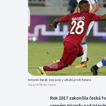
Curling
Dostihy
Florbal
Futsal
Golf
Gymnastika
Antonín Barák (vpravo) v utkání proti Kataru
Zdroj:
FAČR/Jan Tauber
Rok 2017 zakončila česká f
cenném triumfu nad Islandem