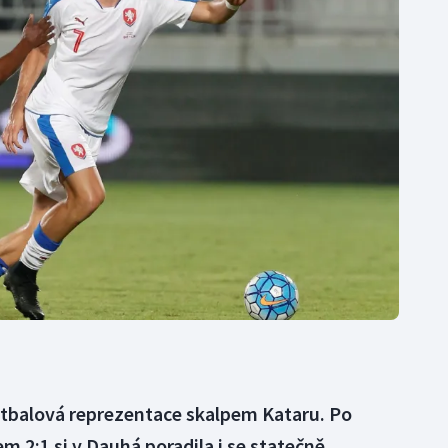
Moderní pětiboj
Triatlon
Motorsport
Veslování
Olympijské hry
Vodní slalom
Parasport
Volejbal
Plavání
Ostatní
Plážový volejbal
otbalová reprezentace skalpem Kataru. Po
 2:1 si v Dauhá poradila i se statečně