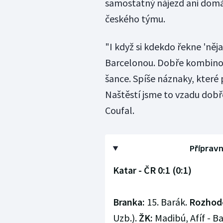
samostatný nájezd ani domá
českého týmu.
"I když si kdekdo řekne 'něja
Barcelonou. Dobře kombinova
šance. Spíše náznaky, které p
Naštěstí jsme to vzadu dobře
Coufal.
Přípravn
Katar - ČR 0:1 (0:1)
Branka:
15. Barák.
Rozhodč
Uzb.).
ŽK:
Madibú, Afíf - B