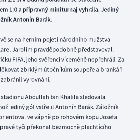
m 1:0 a přípravný miniturnaj vyhrála. Jediný
ložník Antonín Barák.
avě se na herním pojetí národního mužstva
r Karel Jarolím pravděpodobně představoval.
íčku FIFA, jeho svěřenci víceméně nepřehráli. Za
ěkovat zbrklým útočníkům soupeře a brankáři
 zabránil vyrovnání.
stadionu Abdullah bin Khalifa sledovala
ož jediný gól vstřelil Antonín Barák. Záložník
zorientoval ve vápně po rohovém kopu Josefa
 pravé tyči překonal bezmocně plachtícího