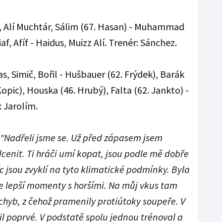
, Alí Muchtár, Sálim (67. Hasan) - Muhammad
af, Afíf - Haidus, Muizz Alí. Trenér: Sánchez.
s, Simič, Bořil - Hušbauer (62. Frýdek), Barák
Kopic), Houska (46. Hrubý), Falta (62. Jankto) -
: Jarolím.
"Nadřeli jsme se. Už před zápasem jsem
cenit. Ti hráči umí kopat, jsou podle mě dobře
c jsou zvyklí na tyto klimatické podmínky. Byla
sme lepší momenty s horšími. Na můj vkus tam
hyb, z čehož pramenily protiútoky soupeře. V
l poprvé. V podstatě spolu jednou trénoval a