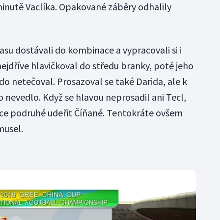
 minutě Vaclíka. Opakované záběry odhalily
su dostávali do kombinace a vypracovali si i
ejdříve hlavičkoval do středu branky, poté jeho
o netečoval. Prosazoval se také Darida, ale k
nevedlo. Když se hlavou neprosadil ani Tecl,
uace podruhé udeřit Číňané. Tentokráte ovšem
musel.