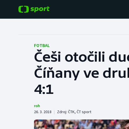
POPULÁRNÍ
DALŠÍ SPORTY
Fotbal
Americký fotbal
FOTBAL
Češi otočili d
Hokej
Baseball a softbal
Číňany ve dru
Tenis
Basketbal
Atletika
4:1
Biatlon
Cyklistika
Boby a skeleton
roh
26. 3. 2018
|
Zdroj:
ČTK
,
ČT sport
Box