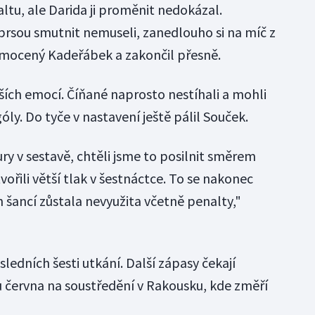
altu, ale Darida ji proměnit nedokázal.
prsou smutnit nemuseli, zanedlouho si na míč z
mocený Kadeřábek a zakončil přesně.
ších emocí. Číňané naprosto nestíhali a mohli
 góly. Do tyče v nastavení ještě pálil Souček.
ry v sestavě, chtěli jsme to posilnit směrem
ořili větší tlak v šestnáctce. To se nakonec
h šancí zůstala nevyužita včetně penalty,"
ledních šesti utkání. Další zápasy čekají
 června na soustředění v Rakousku, kde změří