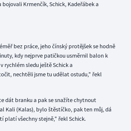
u bojovali Krmenčík, Schick, Kadeřábek a
éměř bez práce, jeho čínský protějšek se hodně
minuty, kdy nejprve patičkou usměrnil balon k
i v rychlém sledu ještě Schick a
očit, nechtěli jsme tu udělat ostudu," řekl
e dát branku a pak se snažíte chytnout
l Kali (Kalas), bylo štěstíčko, pak ten můj, dá
í platí všechny stejně," řekl Schick.