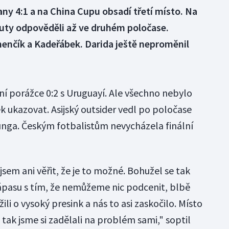
ňany 4:1 a na China Cupu obsadí třetí místo. Na
nuty odpověděli až ve druhém poločase.
menčík a Kadeřábek. Darida ještě neproměnil
ční porážce 0:2 s Uruguayí. Ale všechno nebylo
k ukazovat. Asijský outsider vedl po poločase
unga. Českým fotbalistům nevycházela finální
sem ani věřit, že je to možné. Bohužel se tak
zápasu s tím, že nemůžeme nic podcenit, blbě
ažili o vysoký presink a nás to asi zaskočilo. Místo
tak jsme si zadělali na problém sami," soptil