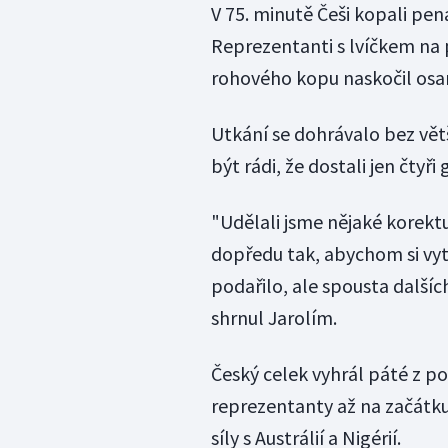
V 75. minutě Češi kopali pen
Reprezentanti s lvíčkem na 
rohového kopu naskočil osa
Utkání se dohrávalo bez vět
být rádi, že dostali jen čtyři
"Udělali jsme nějaké korektu
dopředu tak, abychom si vytv
podařilo, ale spousta dalšíc
shrnul Jarolím.
Český celek vyhrál páté z pos
reprezentanty až na začátku
síly s Austrálií a Nigérií.