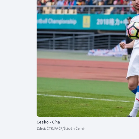
Curling
Dostihy
Florbal
Futsal
Golf
Gymnastika
Česko - Čína
Zdroj:
ČTK/FAČR/Štěpán Černý