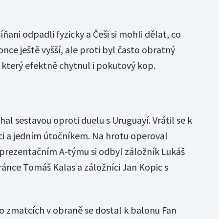
ani odpadli fyzicky a Češi si mohli dělat, co
nce ještě vyšší, ale proti byl často obratný
 který efektně chytnul i pokutový kop.
al sestavou oproti duelu s Uruguayí. Vrátil se k
ci a jedním útočníkem. Na hrotu operoval
reprezentačním A-týmu si odbyl záložník Lukáš
ránce Tomáš Kalas a záložníci Jan Kopic s
Po zmatcích v obraně se dostal k balonu Fan