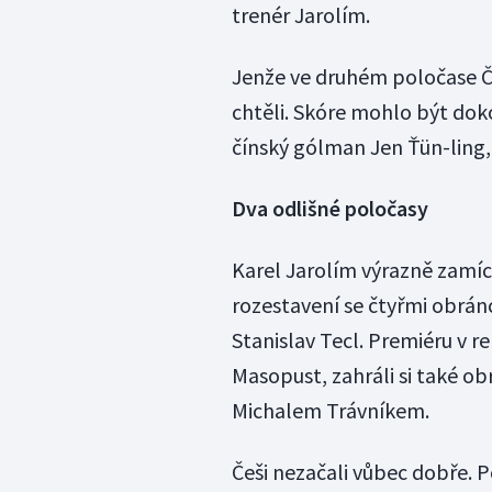
trenér Jarolím.
Jenže ve druhém poločase Číň
chtěli. Skóre mohlo být doko
čínský gólman Jen Ťün-ling,
Dva odlišné poločasy
Karel Jarolím výrazně zamích
rozestavení se čtyřmi obrán
Stanislav Tecl. Premiéru v 
Masopust, zahráli si také ob
Michalem Trávníkem.
Češi nezačali vůbec dobře. 