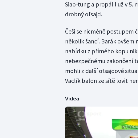
Siao-tung a propálil už v 5.
drobný ofsajd.
Češi se nicméně postupem ča
několik šancí. Barák ovšem n
nabídku z přímého kopu nikd
nebezpečnému zakončení to 
mohli z další ofsajdové sit
Vaclík balon ze sítě lovit ne
Videa