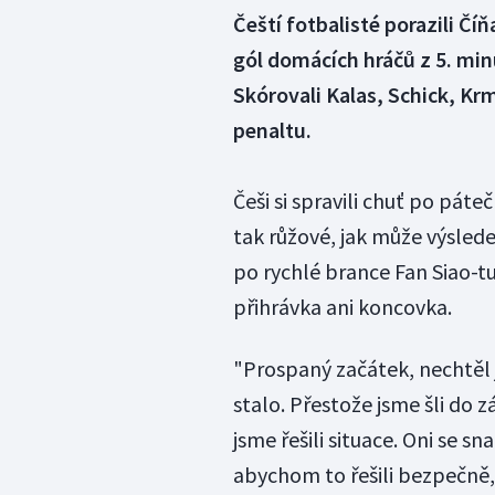
Čeští fotbalisté porazili Čí
gól domácích hráčů z 5. mi
Skórovali Kalas, Schick, Kr
penaltu.
Češi si spravili chuť po páte
tak růžové, jak může výslede
po rychlé brance Fan Siao-t
přihrávka ani koncovka.
"Prospaný začátek, nechtěl j
stalo. Přestože jsme šli do 
jsme řešili situace. Oni se sn
abychom to řešili bezpečně, 