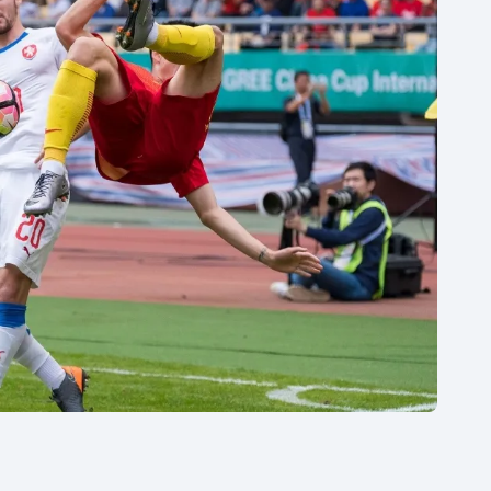
Moderní pětiboj
Triatlon
Motorsport
Veslování
Olympijské hry
Vodní slalom
Parasport
Volejbal
Plavání
Ostatní
Plážový volejbal