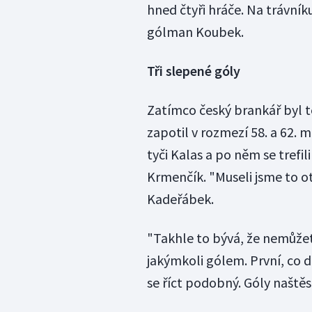
hned čtyři hráče. Na trávník
gólman Koubek.
Tři slepené góly
Zatímco český brankář byl t
zapotil v rozmezí 58. a 62. 
tyči Kalas a po něm se trefil
Krmenčík. "Museli jsme to ot
Kadeřábek.
"Takhle to bývá, že nemůžet
jakýmkoli gólem. První, co da
se říct podobný. Góly naštěst