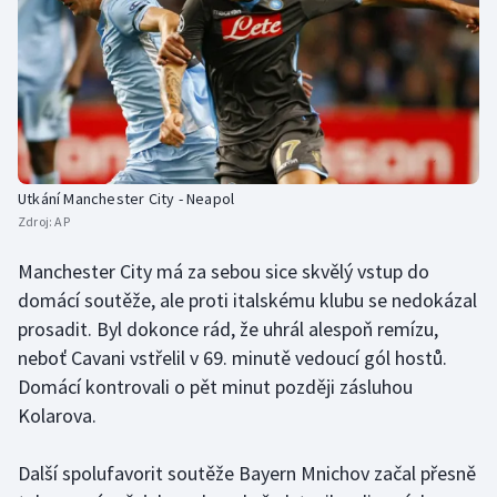
Olympijské hry
Parasport
Plavání
Plážový volejbal
Utkání Manchester City - Neapol
Zdroj:
AP
Ragby
Manchester City má za sebou sice skvělý vstup do
domácí soutěže, ale proti italskému klubu se nedokázal
Rychlobruslení
prosadit. Byl dokonce rád, že uhrál alespoň remízu,
Rychlostní kanoistika
neboť Cavani vstřelil v 69. minutě vedoucí gól hostů.
Domácí kontrovali o pět minut později zásluhou
Short track
Kolarova.
Sportovní střelba
Další spolufavorit soutěže Bayern Mnichov začal přesně