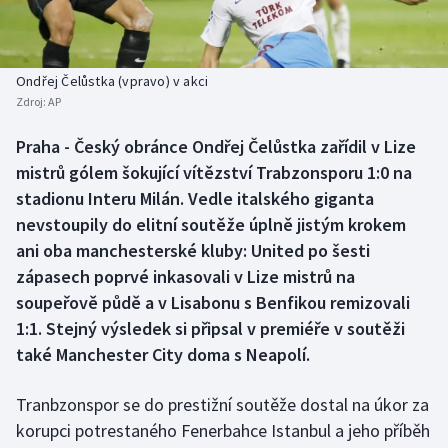
Baseball a softbal
Soutěže
Basketbal
Historické návraty
Ondřej Čelůstka (vpravo) v akci
Zdroj:
AP
Biatlon
Aplikace ČT sport
Praha - Český obránce Ondřej Čelůstka zařídil v Lize
Boby a skeleton
AZ kvíz
mistrů gólem šokující vítězství Trabzonsporu 1:0 na
stadionu Interu Milán. Vedle italského giganta
Box
nevstoupily do elitní soutěže úplně jistým krokem
ani oba manchesterské kluby: United po šesti
Curling
zápasech poprvé inkasovali v Lize mistrů na
soupeřově půdě a v Lisabonu s Benfikou remizovali
Dostihy
1:1. Stejný výsledek si připsal v premiéře v soutěži
Florbal
také Manchester City doma s Neapolí.
Futsal
Tranbzonspor se do prestižní soutěže dostal na úkor za
korupci potrestaného Fenerbahce Istanbul a jeho příběh
Golf