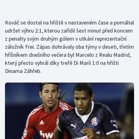
Kováč se dostal na hřiště v nastaveném čase a pomáhal
udržet výhru 2:1, kterou zařídil šest minut před koncem
z penalty svým druhým gólem v utkání reprezentační
záložník Frei. Zápas dohrávaly oba týmy v deseti, třetím
hříšníkem dnešního večera byl Marcelo z Realu Madrid,
který přesto vyhrál díky trefě Di Maríi 1:0 na hřišti
Dinama Záhřeb.