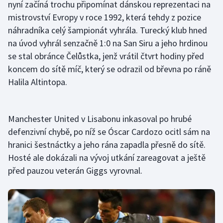
nyní začíná trochu připomínat dánskou reprezentaci na
mistrovství Evropy v roce 1992, která tehdy z pozice
Gymnastika
náhradníka celý šampionát vyhrála. Turecký klub hned
na úvod vyhrál senzačně 1:0 na San Siru a jeho hrdinou
Házená
se stal obránce Čelůstka, jenž vrátil čtvrt hodiny před
koncem do sítě míč, který se odrazil od břevna po ráně
Jezdectví
Halila Altintopa.
Judo
Manchester United v Lisabonu inkasoval po hrubé
Krasobruslení
defenzivní chybě, po níž se Óscar Cardozo ocitl sám na
Lezení
hranici šestnáctky a jeho rána zapadla přesně do sítě.
Hosté ale dokázali na vývoj utkání zareagovat a ještě
Lyže a snowboard
před pauzou veterán Giggs vyrovnal.
Moderní pětiboj
Motorsport