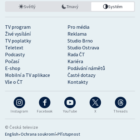
Světlý
Tmavý
Systém
TV program
Pro média
Živé vysílání
Reklama
TV poplatky
Studio Brno
Teletext
Studio Ostrava
Podcasty
Rada ČT
Počasí
Kariéra
E-shop
Podávání námětů
Mobilní a TV aplikace
Časté dotazy
Vše o ČT
Kontakty
Instagram
Facebook
YouTube
X
Threads
© Česká televize
•
•
English
Ochrana soukromí
Přístupnost