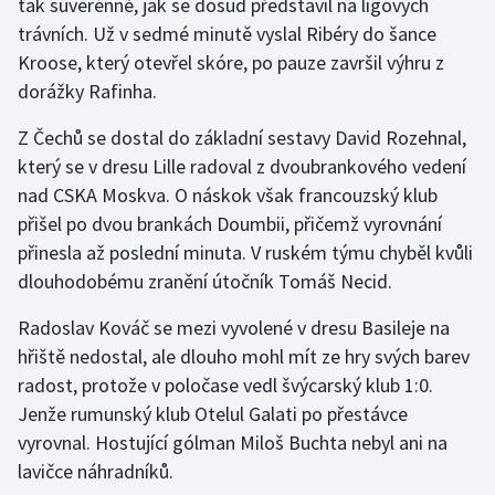
tak suverénně, jak se dosud představil na ligových
Stolní tenis
trávních. Už v sedmé minutě vyslal Ribéry do šance
Kroose, který otevřel skóre, po pauze završil výhru z
Triatlon
dorážky Rafinha.
Veslování
Z Čechů se dostal do základní sestavy David Rozehnal,
který se v dresu Lille radoval z dvoubrankového vedení
Vodní slalom
nad CSKA Moskva. O náskok však francouzský klub
přišel po dvou brankách Doumbii, přičemž vyrovnání
Volejbal
přinesla až poslední minuta. V ruském týmu chyběl kvůli
dlouhodobému zranění útočník Tomáš Necid.
Ostatní
Radoslav Kováč se mezi vyvolené v dresu Basileje na
hřiště nedostal, ale dlouho mohl mít ze hry svých barev
radost, protože v poločase vedl švýcarský klub 1:0.
Jenže rumunský klub Otelul Galati po přestávce
vyrovnal. Hostující gólman Miloš Buchta nebyl ani na
lavičce náhradníků.