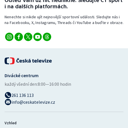
Odteď vám už nic neunikne. Sledujte ČT sport
i na dalších platformách.
Nenechte si nikde ujít nejnovější sportovní události. Sledujte nás i
na Facebooku, X, Instagramu, Threads či YouTube a buďte v obraze.
Divácké centrum
každý všední den:
8:00—16:00 hodin
261 136 113
info@ceskatelevize.cz
Vzhled