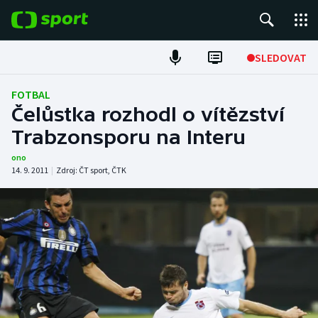
POPULÁRNÍ
SLEDOVAT
Fotbal
FOTBAL
Čelůstka rozhodl o vítězství
Hokej
Trabzonsporu na Interu
Tenis
ono
14. 9. 2011
|
Zdroj:
ČT sport
,
ČTK
Atletika
Cyklistika
DALŠÍ SPORTY
Americký fotbal
NEPŘEHLÉDNĚTE