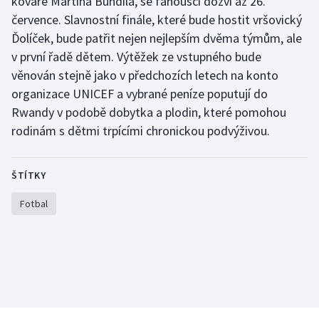
kováře Martina Bundila, se fanoušci dozví až 26.
července. Slavnostní finále, které bude hostit vršovický
Ďolíček, bude patřit nejen nejlepším dvěma týmům, ale
v první řadě dětem. Výtěžek ze vstupného bude
věnován stejně jako v předchozích letech na konto
organizace UNICEF a vybrané peníze poputují do
Rwandy v podobě dobytka a plodin, které pomohou
rodinám s dětmi trpícími chronickou podvýživou.
ŠTÍTKY
Fotbal