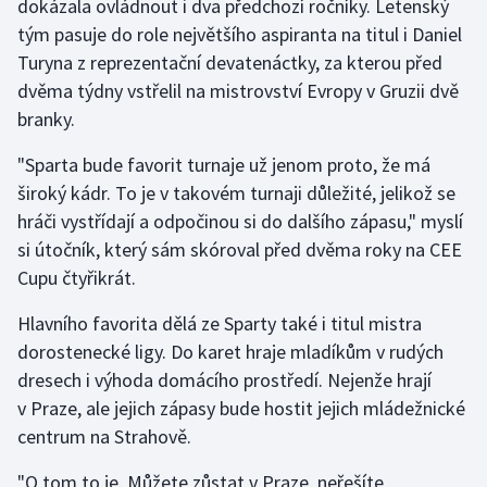
dokázala ovládnout i dva předchozí ročníky. Letenský
tým pasuje do role největšího aspiranta na titul i Daniel
Olympijské hry
Turyna z reprezentační devatenáctky, za kterou před
Parasport
dvěma týdny vstřelil na mistrovství Evropy v Gruzii dvě
branky.
Plavání
"Sparta bude favorit turnaje už jenom proto, že má
Plážový volejbal
široký kádr. To je v takovém turnaji důležité, jelikož se
hráči vystřídají a odpočinou si do dalšího zápasu," myslí
Ragby
si útočník, který sám skóroval před dvěma roky na CEE
Cupu čtyřikrát.
Rychlobruslení
Hlavního favorita dělá ze Sparty také i titul mistra
Rychlostní kanoistika
dorostenecké ligy. Do karet hraje mladíkům v rudých
dresech i výhoda domácího prostředí. Nejenže hrají
Short track
v Praze, ale jejich zápasy bude hostit jejich mládežnické
centrum na Strahově.
Sportovní střelba
"O tom to je. Můžete zůstat v Praze, neřešíte