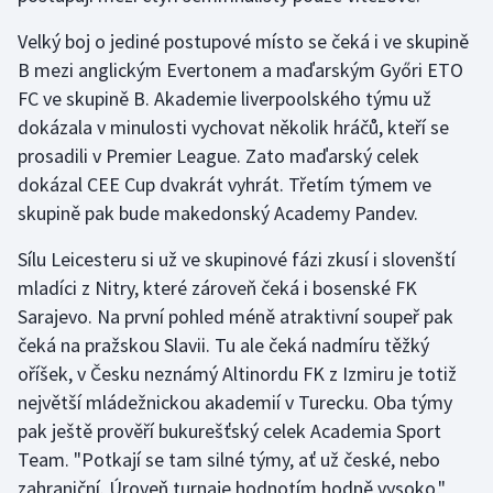
Velký boj o jediné postupové místo se čeká i ve skupině
B mezi anglickým Evertonem a maďarským Győri ETO
FC ve skupině B. Akademie liverpoolského týmu už
dokázala v minulosti vychovat několik hráčů, kteří se
prosadili v Premier League. Zato maďarský celek
dokázal CEE Cup dvakrát vyhrát. Třetím týmem ve
skupině pak bude makedonský Academy Pandev.
Sílu Leicesteru si už ve skupinové fázi zkusí i slovenští
mladíci z Nitry, které zároveň čeká i bosenské FK
Sarajevo. Na první pohled méně atraktivní soupeř pak
čeká na pražskou Slavii. Tu ale čeká nadmíru těžký
oříšek, v Česku neznámý Altinordu FK z Izmiru je totiž
největší mládežnickou akademií v Turecku. Oba týmy
pak ještě prověří bukurešťský celek Academia Sport
Team. "Potkají se tam silné týmy, ať už české, nebo
zahraniční. Úroveň turnaje hodnotím hodně vysoko,"