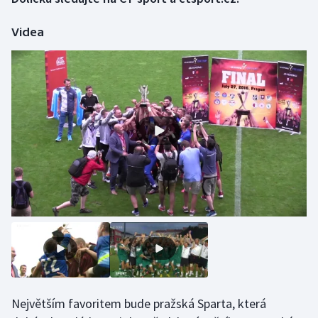
Videa
Gymnastika
Házená
Jezdectví
Judo
Krasobruslení
Lezení
Lyže a snowboard
Moderní pětiboj
Největším favoritem bude pražská Sparta, která
Motorsport