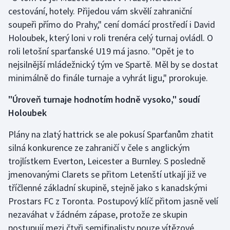
Stolní tenis
cestování, hotely. Přijedou vám skvělí zahraniční
soupeři přímo do Prahy," cení domácí prostředí i David
Triatlon
Holoubek, který loni v roli trenéra celý turnaj ovládl. O
roli letošní sparťanské U19 má jasno. "Opět je to
Veslování
nejsilnější mládežnický tým ve Spartě. Měl by se dostat
minimálně do finále turnaje a vyhrát ligu," prorokuje.
Vodní slalom
"Úroveň turnaje hodnotím hodně vysoko," soudí
Volejbal
Holoubek
Ostatní
Plány na zlatý hattrick se ale pokusí Sparťanům zhatit
silná konkurence ze zahraničí v čele s anglickým
trojlístkem Everton, Leicester a Burnley. S posledně
jmenovanými Clarets se přitom Letenští utkají již ve
tříčlenné základní skupině, stejně jako s kanadskými
Prostars FC z Toronta. Postupový klíč přitom jasně velí
nezaváhat v žádném zápase, protože ze skupin
postupují mezi čtyři semifinalisty pouze vítězové.