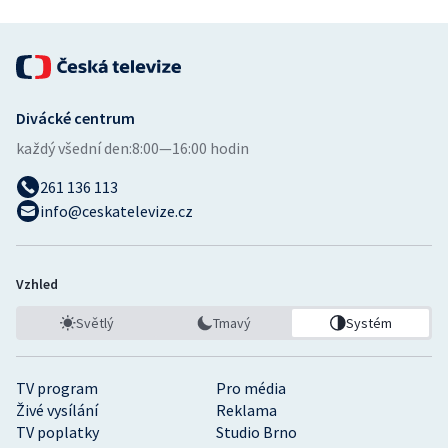
Divácké centrum
každý všední den:
8:00—16:00 hodin
261 136 113
info@ceskatelevize.cz
Vzhled
Světlý
Tmavý
Systém
TV program
Pro média
Živé vysílání
Reklama
TV poplatky
Studio Brno