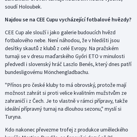
soudí Holoubek.
Najdou se na CEE Cupu vycházející fotbalové hvězdy?
CEE Cup ale slouží i jako galerie budoucích hvězd
fotbalového nebe. Není náhodou, že v hledišti jsou
desítky skautů z klubů z celé Evropy. Na pražském
turnaji se v dresu maďarského Győri ETO v minulosti
předvedl i slovenský hráč Laszlo Benés, který dnes patří
bundesligovému Mönchengladbachu.
"Přínos pro české kluby to má obrovský, protože mají
možnost zahrát si proti velice kvalitním mužstvům ze
zahraničí i z Čech. Je to vlastně v rámci přípravy, takže
ideální přípravný turnaj na dlouhou sezonu," myslí si
Turyna.
Kdo nakonec převezme trofej z produkce uměleckého