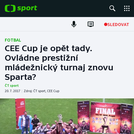
POPULÁRNÍ
SLEDOVAT
Fotbal
FOTBAL
CEE Cup je opět tady.
Hokej
Ovládne prestižní
mládežnický turnaj znovu
Tenis
Sparta?
Atletika
ČT sport
20. 7. 2017
|
Zdroj:
ČT sport
,
CEE Cup
Cyklistika
DALŠÍ SPORTY
Americký fotbal
NEPŘEHLÉDNĚTE