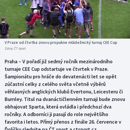
Baseball a softbal
Soutěže
Basketbal
Historické návraty
Biatlon
Aplikace ČT sport
V Praze od čtvrtka znovu propukne mládežnický turnaj CEE Cup
Boby a skeleton
AZ kvíz
Zdroj:
ČT sport
Box
Praha – V pořadí již sedmý ročník mezinárodního
turnaje CEE Cup odstartuje ve čtvrtek v Praze.
Curling
Šampionátu pro hráče do devatenácti let se opět
zúčastní celky z celého světa včetně výběrů
Dostihy
věhlasných anglických klubů Evertonu, Leicesteru či
Burnley. Titul na dvanáctičlenném turnaji bude znovu
Florbal
obhajovat Sparta, která ovládla i předchozí dva
ročníky. A odborníci ji pasují do role největšího
Futsal
favorita i letos. Přímý přenos z finále 26. července v
Ďolíčku sledujte na ČT sport a ctsport.cz.
Golf