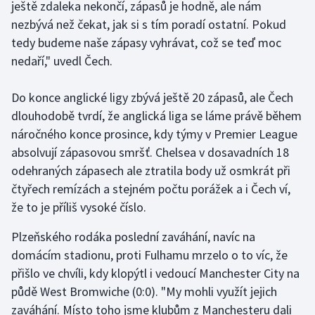
ještě zdaleka nekončí, zápasů je hodně, ale nám
nezbývá než čekat, jak si s tím poradí ostatní. Pokud
Gymnastika
tedy budeme naše zápasy vyhrávat, což se teď moc
nedaří," uvedl Čech.
Házená
Do konce anglické ligy zbývá ještě 20 zápasů, ale Čech
Jezdectví
dlouhodobě tvrdí, že anglická liga se láme právě během
náročného konce prosince, kdy týmy v Premier League
Judo
absolvují zápasovou smršť. Chelsea v dosavadních 18
Krasobruslení
odehraných zápasech ale ztratila body už osmkrát při
čtyřech remízách a stejném počtu porážek a i Čech ví,
Lezení
že to je příliš vysoké číslo.
Lyže a snowboard
Plzeňského rodáka poslední zaváhání, navíc na
domácím stadionu, proti Fulhamu mrzelo o to víc, že
Moderní pětiboj
přišlo ve chvíli, kdy klopýtl i vedoucí Manchester City na
půdě West Bromwiche (0:0). "My mohli využít jejich
Motorsport
zaváhání. Místo toho jsme klubům z Manchesteru dali