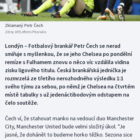
Baseball a softbal
Soutěže
Basketbal
Historické návraty
Zklamaný Petr Čech
Zdroj:
AP/Lefteris Pitarakis
Biatlon
Aplikace ČT sport
Londýn – Fotbalový brankář Petr Čech se nerad
Boby a skeleton
AZ kvíz
smiřuje s myšlenkou, že se jeho Chelsea po pondělní
remíze s Fulhamem znovu o něco víc vzdálila vidina
Box
zisku ligového titulu. Česká brankářská jednička je
rozmrzelá ze třetího nerozhodného výsledku 1:1
Curling
svého týmu za sebou, po němž je Chelsea na čtvrtém
místě tabulky s už jedenáctibodovým odstupem na
Dostihy
čelo soutěže.
Florbal
Čech ví, že stahovat manko na vedoucí duo Manchester
Futsal
City, Manchester United bude velmi složitý úkol. "Je
jasné, že dohánět to budeme horko těžko. Sezona sice
Golf