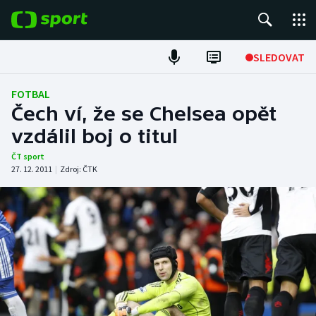
POPULÁRNÍ
SLEDOVAT
Fotbal
FOTBAL
Čech ví, že se Chelsea opět
Hokej
vzdálil boj o titul
Tenis
ČT sport
27. 12. 2011
|
Zdroj:
ČTK
Atletika
Cyklistika
DALŠÍ SPORTY
Americký fotbal
NEPŘEHLÉDNĚTE