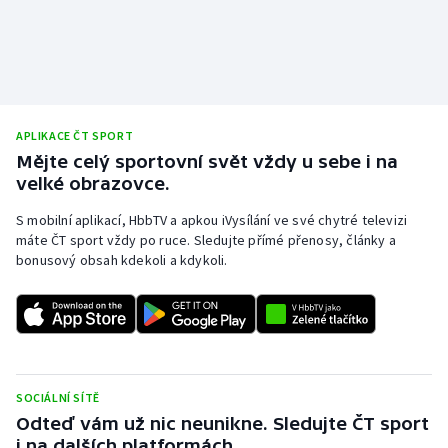
Stolní tenis
Triatlon
Veslování
APLIKACE ČT SPORT
Vodní slalom
Mějte celý sportovní svět vždy u sebe i na
velké obrazovce.
Volejbal
S mobilní aplikací, HbbTV a apkou iVysílání ve své chytré televizi
máte ČT sport vždy po ruce. Sledujte přímé přenosy, články a
Ostatní
bonusový obsah kdekoli a kdykoli.
SOCIÁLNÍ SÍTĚ
Odteď vám už nic neunikne. Sledujte ČT sport
i na dalších platformách.