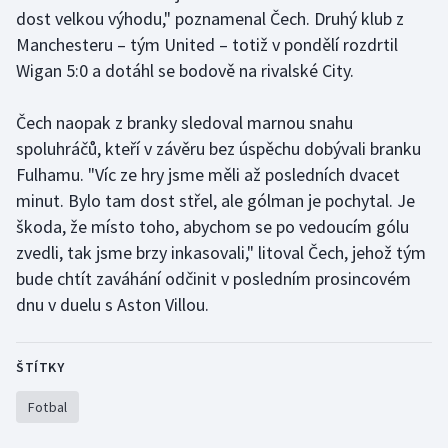
dost velkou výhodu," poznamenal Čech. Druhý klub z
Olympijské hry
Manchesteru – tým United – totiž v pondělí rozdrtil
Wigan 5:0 a dotáhl se bodově na rivalské City.
Parasport
Čech naopak z branky sledoval marnou snahu
Plavání
spoluhráčů, kteří v závěru bez úspěchu dobývali branku
Fulhamu. "Víc ze hry jsme měli až posledních dvacet
Plážový volejbal
minut. Bylo tam dost střel, ale gólman je pochytal. Je
Ragby
škoda, že místo toho, abychom se po vedoucím gólu
zvedli, tak jsme brzy inkasovali," litoval Čech, jehož tým
Rychlobruslení
bude chtít zaváhání odčinit v posledním prosincovém
dnu v duelu s Aston Villou.
Rychlostní kanoistika
Short track
ŠTÍTKY
Fotbal
Sportovní střelba