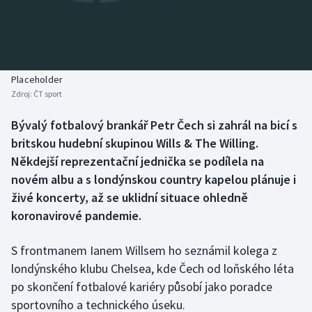
Baseball a softbal
Soutěže
Basketbal
Historické návraty
Biatlon
Aplikace ČT sport
Placeholder
Zdroj:
ČT sport
Boby a skeleton
AZ kvíz
Bývalý fotbalový brankář Petr Čech si zahrál na bicí s
britskou hudební skupinou Wills & The Willing.
Box
Někdejší reprezentační jednička se podílela na
Curling
novém albu a s londýnskou country kapelou plánuje i
živé koncerty, až se uklidní situace ohledně
Dostihy
koronavirové pandemie.
Florbal
S frontmanem Ianem Willsem ho seznámil kolega z
londýnského klubu Chelsea, kde Čech od loňského léta
Futsal
po skončení fotbalové kariéry působí jako poradce
sportovního a technického úseku.
Golf