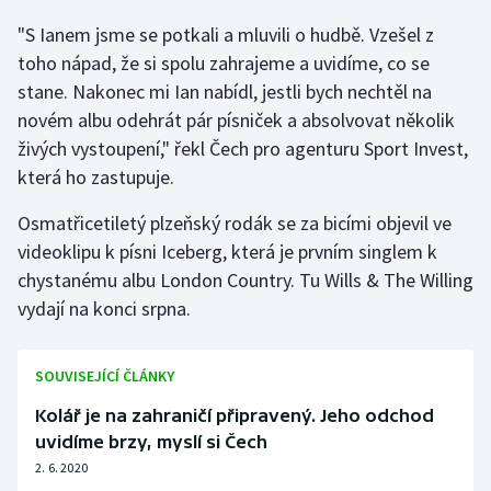
"S Ianem jsme se potkali a mluvili o hudbě. Vzešel z
Gymnastika
toho nápad, že si spolu zahrajeme a uvidíme, co se
stane. Nakonec mi Ian nabídl, jestli bych nechtěl na
Házená
novém albu odehrát pár písniček a absolvovat několik
živých vystoupení," řekl Čech pro agenturu Sport Invest,
Jezdectví
která ho zastupuje.
Judo
Osmatřicetiletý plzeňský rodák se za bicími objevil ve
videoklipu k písni Iceberg, která je prvním singlem k
Krasobruslení
chystanému albu London Country. Tu Wills & The Willing
vydají na konci srpna.
Lezení
Lyže a snowboard
SOUVISEJÍCÍ ČLÁNKY
Kolář je na zahraničí připravený. Jeho odchod
Moderní pětiboj
uvidíme brzy, myslí si Čech
2. 6. 2020
Motorsport