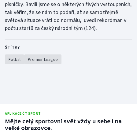
písničky. Bavili jsme se o některých živých vystoupeních,
Stolní tenis
tak věřím, že se nám to podaří, až se samozřejmě
Triatlon
světová situace vrátí do normálu," uvedl rekordman v
počtu startů za český národní tým (124).
Veslování
ŠTÍTKY
Vodní slalom
Fotbal
Premier League
Volejbal
Ostatní
APLIKACE ČT SPORT
Mějte celý sportovní svět vždy u sebe i na
velké obrazovce.