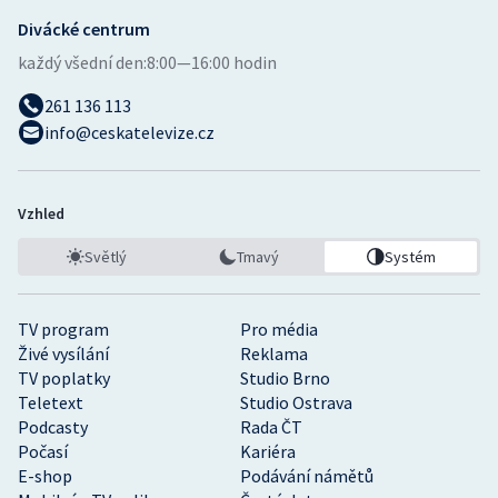
Divácké centrum
každý všední den:
8:00—16:00 hodin
261 136 113
info@ceskatelevize.cz
Vzhled
Světlý
Tmavý
Systém
TV program
Pro média
Živé vysílání
Reklama
TV poplatky
Studio Brno
Teletext
Studio Ostrava
Podcasty
Rada ČT
Počasí
Kariéra
E-shop
Podávání námětů