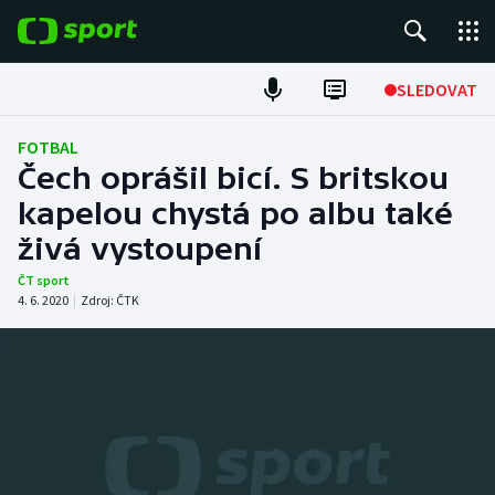
POPULÁRNÍ
SLEDOVAT
Fotbal
FOTBAL
Čech oprášil bicí. S britskou
Hokej
kapelou chystá po albu také
živá vystoupení
Tenis
ČT sport
Atletika
4. 6. 2020
|
Zdroj:
ČTK
Cyklistika
DALŠÍ SPORTY
Americký fotbal
NEPŘEHLÉDNĚTE