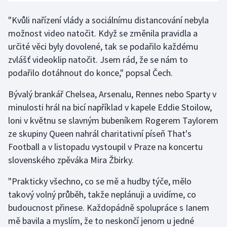
Olympijské hry
"Kvůli nařízení vlády a sociálnímu distancování nebyla
možnost video natočit. Když se změnila pravidla a
Parasport
určité věci byly dovolené, tak se podařilo každému
zvlášť videoklip natočit. Jsem rád, že se nám to
Plavání
podařilo dotáhnout do konce," popsal Čech.
Plážový volejbal
Bývalý brankář Chelsea, Arsenalu, Rennes nebo Sparty v
minulosti hrál na bicí například v kapele Eddie Stoilow,
Ragby
loni v květnu se slavným bubeníkem Rogerem Taylorem
ze skupiny Queen nahrál charitativní píseň That's
Rychlobruslení
Football a v listopadu vystoupil v Praze na koncertu
slovenského zpěváka Mira Žbirky.
Rychlostní kanoistika
"Prakticky všechno, co se mě a hudby týče, mělo
Short track
takový volný průběh, takže neplánuji a uvidíme, co
budoucnost přinese. Každopádně spolupráce s Ianem
Sportovní střelba
mě bavila a myslím, že to neskončí jenom u jedné