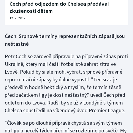
Čech před odjezdem do Chelsea předával
Stolní tenis
zkušenosti dětem
Triatlon
12. 7. 2012
Veslování
Čech: Srpnové termíny reprezentačních zápasů jsou
nešťastné
Vodní slalom
Petr Čech se zároveň připravuje na přípravný zápas proti
Volejbal
Ukrajině, který mají čeští fotbalisté sehrát zítra ve
Lvově. Pokud by si ale mohl vybrat, srpnové přípravné
Ostatní
reprezentační zápasy by úplně vypustil. "Ten sraz je
především hodně hektický a myslím, že termín těsně
před začátkem ligy je dost nešťastný," uvedl Čech před
odletem do Lvova. Radši by se už v Londýně s týmem
Chelsea soustředil na víkendový úvod Premier League.
"Člověk se po dlouhé přípravě chystá se svým týmem
na ligu a necelý týden před ní se rozletíme po světě. My