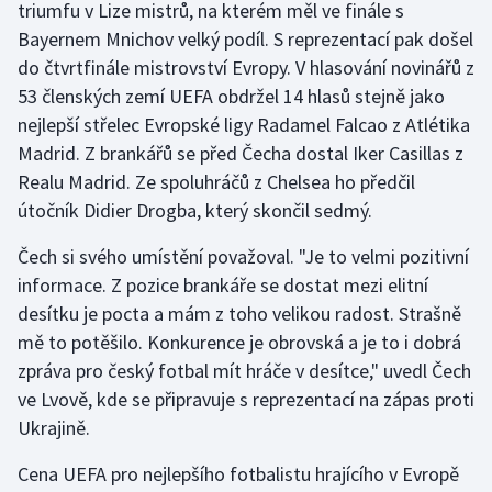
triumfu v Lize mistrů, na kterém měl ve finále s
Bayernem Mnichov velký podíl. S reprezentací pak došel
Gymnastika
do čtvrtfinále mistrovství Evropy. V hlasování novinářů z
53 členských zemí UEFA obdržel 14 hlasů stejně jako
Házená
nejlepší střelec Evropské ligy Radamel Falcao z Atlétika
Madrid. Z brankářů se před Čecha dostal Iker Casillas z
Jezdectví
Realu Madrid. Ze spoluhráčů z Chelsea ho předčil
útočník Didier Drogba, který skončil sedmý.
Judo
Čech si svého umístění považoval. "Je to velmi pozitivní
Krasobruslení
informace. Z pozice brankáře se dostat mezi elitní
desítku je pocta a mám z toho velikou radost. Strašně
Lezení
mě to potěšilo. Konkurence je obrovská a je to i dobrá
Lyže a snowboard
zpráva pro český fotbal mít hráče v desítce," uvedl Čech
ve Lvově, kde se připravuje s reprezentací na zápas proti
Moderní pětiboj
Ukrajině.
Cena UEFA pro nejlepšího fotbalistu hrajícího v Evropě
Motorsport