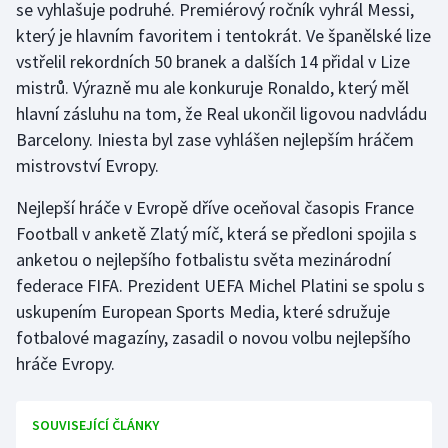
se vyhlašuje podruhé. Premiérový ročník vyhrál Messi,
Olympijské hry
který je hlavním favoritem i tentokrát. Ve španělské lize
vstřelil rekordních 50 branek a dalších 14 přidal v Lize
Parasport
mistrů. Výrazně mu ale konkuruje Ronaldo, který měl
hlavní zásluhu na tom, že Real ukončil ligovou nadvládu
Plavání
Barcelony. Iniesta byl zase vyhlášen nejlepším hráčem
mistrovství Evropy.
Plážový volejbal
Nejlepší hráče v Evropě dříve oceňoval časopis France
Ragby
Football v anketě Zlatý míč, která se předloni spojila s
anketou o nejlepšího fotbalistu světa mezinárodní
Rychlobruslení
federace FIFA. Prezident UEFA Michel Platini se spolu s
uskupením European Sports Media, které sdružuje
Rychlostní kanoistika
fotbalové magazíny, zasadil o novou volbu nejlepšího
hráče Evropy.
Short track
Sportovní střelba
SOUVISEJÍCÍ ČLÁNKY