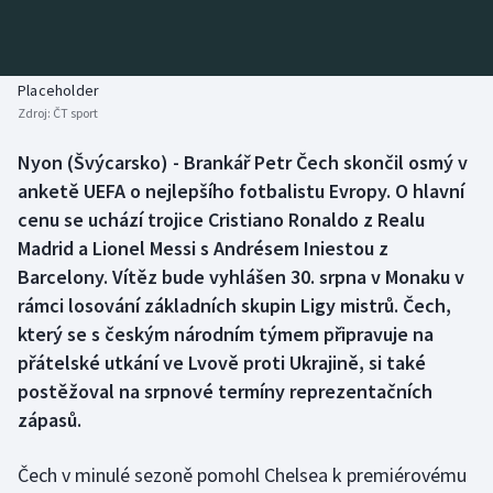
Baseball a softbal
Soutěže
Basketbal
Historické návraty
Placeholder
Zdroj:
ČT sport
Biatlon
Aplikace ČT sport
Nyon (Švýcarsko) - Brankář Petr Čech skončil osmý v
Boby a skeleton
AZ kvíz
anketě UEFA o nejlepšího fotbalistu Evropy. O hlavní
cenu se uchází trojice Cristiano Ronaldo z Realu
Box
Madrid a Lionel Messi s Andrésem Iniestou z
Barcelony. Vítěz bude vyhlášen 30. srpna v Monaku v
Curling
rámci losování základních skupin Ligy mistrů. Čech,
který se s českým národním týmem připravuje na
Dostihy
přátelské utkání ve Lvově proti Ukrajině, si také
Florbal
postěžoval na srpnové termíny reprezentačních
zápasů.
Futsal
Čech v minulé sezoně pomohl Chelsea k premiérovému
Golf