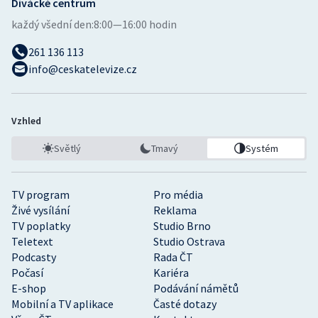
Divácké centrum
každý všední den:
8:00—16:00 hodin
261 136 113
info@ceskatelevize.cz
Vzhled
Světlý
Tmavý
Systém
TV program
Pro média
Živé vysílání
Reklama
TV poplatky
Studio Brno
Teletext
Studio Ostrava
Podcasty
Rada ČT
Počasí
Kariéra
E-shop
Podávání námětů
Mobilní a TV aplikace
Časté dotazy