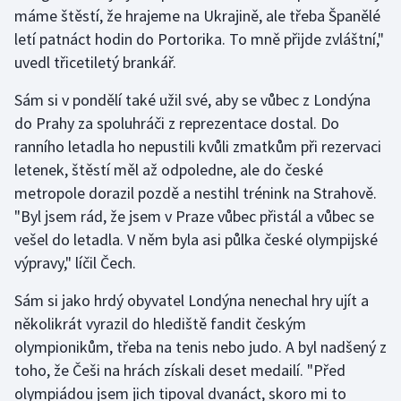
máme štěstí, že hrajeme na Ukrajině, ale třeba Španělé
letí patnáct hodin do Portorika. To mně přijde zvláštní,"
uvedl třicetiletý brankář.
Sám si v pondělí také užil své, aby se vůbec z Londýna
do Prahy za spoluhráči z reprezentace dostal. Do
ranního letadla ho nepustili kvůli zmatkům při rezervaci
letenek, štěstí měl až odpoledne, ale do české
metropole dorazil pozdě a nestihl trénink na Strahově.
"Byl jsem rád, že jsem v Praze vůbec přistál a vůbec se
vešel do letadla. V něm byla asi půlka české olympijské
výpravy," líčil Čech.
Sám si jako hrdý obyvatel Londýna nenechal hry ujít a
několikrát vyrazil do hlediště fandit českým
olympionikům, třeba na tenis nebo judo. A byl nadšený z
toho, že Češi na hrách získali deset medailí. "Před
olympiádou jsem jich tipoval dvanáct, skoro mi to