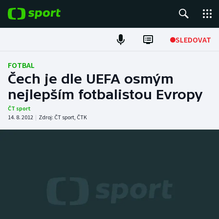
POPULÁRNÍ
SLEDOVAT
Fotbal
FOTBAL
Čech je dle UEFA osmým
Hokej
nejlepším fotbalistou Evropy
Tenis
ČT sport
14. 8. 2012
|
Zdroj:
ČT sport
,
ČTK
Atletika
Cyklistika
DALŠÍ SPORTY
Americký fotbal
NEPŘEHLÉDNĚTE