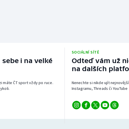
SOCIÁLNÍ SÍTĚ
 sebe i na velké
Odteď vám už nic
na dalších platf
izi máte ČT sport vždy po ruce.
Nenechte si nikde ujít nejnovější
ykoli.
Instagramu, Threads či YouTube 