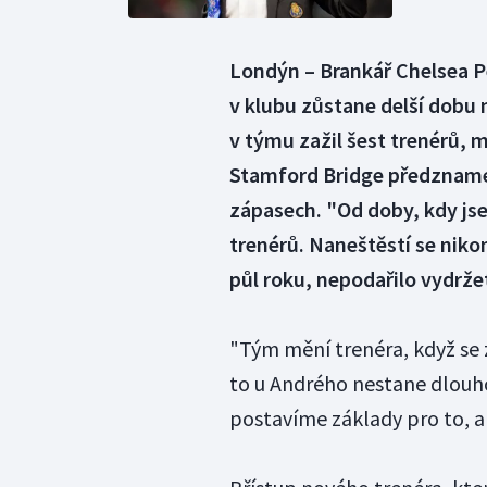
Londýn – Brankář Chelsea Pe
v klubu zůstane delší dobu n
v týmu zažil šest trenérů,
Stamford Bridge předzname
zápasech. "Od doby, kdy jsem
trenérů. Naneštěstí se niko
půl roku, nepodařilo vydržet
"Tým mění trenéra, když se z
to u Andrého nestane dlouho
postavíme základy pro to, ab