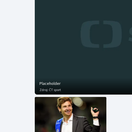
Curling
Dostihy
Florbal
Futsal
Golf
Gymnastika
Placeholder
Zdroj:
ČT sport