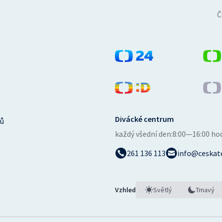
Č
Divácké centrum
ů
každý všední den:
8:00—16:00 ho
261 136 113
info@ceskate
Vzhled
Světlý
Tmavý