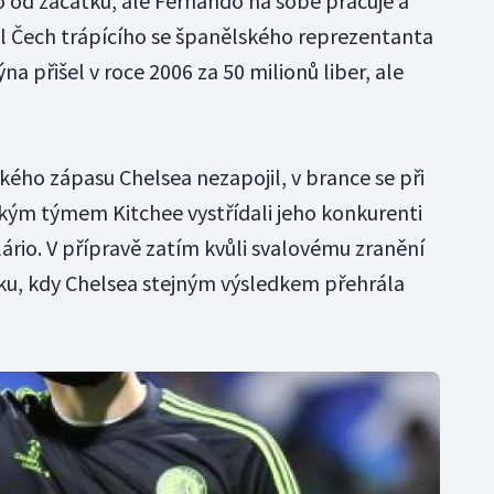
 od začátku, ale Fernando na sobě pracuje a
al Čech trápícího se španělského reprezentanta
a přišel v roce 2006 za 50 milionů liber, ale
kého zápasu Chelsea nezapojil, v brance se při
kým týmem Kitchee vystřídali jeho konkurenti
ário. V přípravě zatím kvůli svalovému zranění
oku, kdy Chelsea stejným výsledkem přehrála