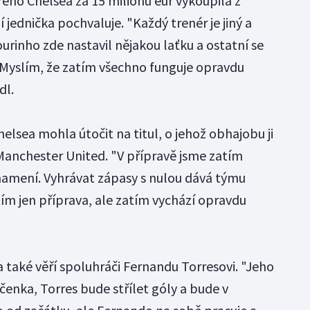
rého Chelsea za 15 milionů eur vykoupila z
 jednička pochvaluje. "Každý trenér je jiný a
 Mourinho zde nastavil nějakou laťku a ostatní se
. Myslím, že zatím všechno funguje opravdu
dl.
helsea mohla útočit na titul, o jehož obhajobu ji
 Manchester United. "V přípravě jsme zatím
znamení. Vyhrávat zápasy s nulou dává týmu
ím jen příprava, ale zatím vychází opravdu
 také věří spoluhráči Fernandu Torresovi. "Jeho
včenka, Torres bude střílet góly a bude v