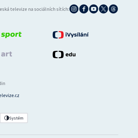
eská televize na sociálních sítích:
din
levize.cz
Systém