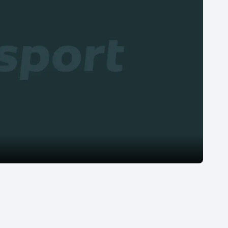
Moderní pětiboj
Triatlon
Motorsport
Veslování
Olympijské hry
Vodní slalom
Parasport
Volejbal
Plavání
Ostatní
Plážový volejbal