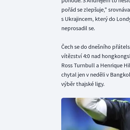
pohodě. S Andrejem to nešlo
pořád se zlepšuje," srovnáv
s Ukrajincem, který do Londýn
neprosadil se.
Čech se do dnešního přátels
vítězství 4:0 nad hongkongs
Ross Turnbull a Henrique Hil
chytal jen v neděli v Bangk
výběr thajské ligy.