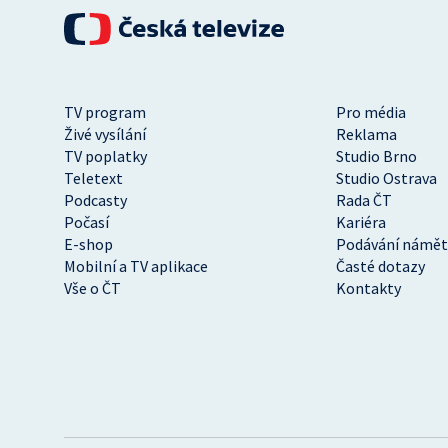
TV program
Pro média
Živé vysílání
Reklama
TV poplatky
Studio Brno
Teletext
Studio Ostrava
Podcasty
Rada ČT
Počasí
Kariéra
E-shop
Podávání námět
Mobilní a TV aplikace
Časté dotazy
Vše o ČT
Kontakty