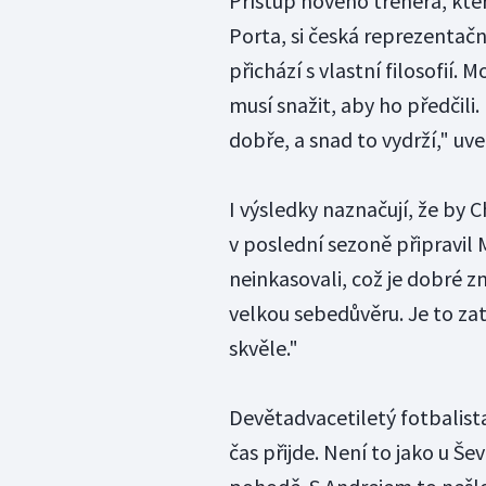
Přístup nového trenéra, kte
Porta, si česká reprezentační
přichází s vlastní filosofií.
musí snažit, aby ho předčili
dobře, a snad to vydrží," uve
I výsledky naznačují, že by C
v poslední sezoně připravil
neinkasovali, což je dobré 
velkou sebedůvěru. Je to zat
skvěle."
Devětadvacetiletý fotbalista
čas přijde. Není to jako u Še