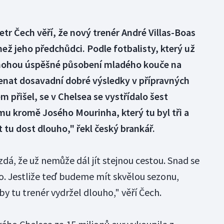
tr Čech věří, že nový trenér André Villas-Boas
ež jeho předchůdci. Podle fotbalisty, který už
 mohou úspěšné působení mladého kouče na
nat dosavadní dobré výsledky v přípravných
 přišel, se v Chelsea se vystřídalo šest
mu kromě Josého Mourinha, který tu byl tři a
 tu dost dlouho," řekl český brankář.
dá, že už nemůže dál jít stejnou cestou. Snad se
. Jestliže teď budeme mít skvělou sezonu,
y tu trenér vydržel dlouho," věří Čech.