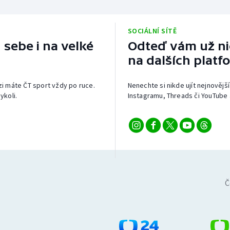
SOCIÁLNÍ SÍTĚ
 sebe i na velké
Odteď vám už nic
na dalších platf
izi máte ČT sport vždy po ruce.
Nenechte si nikde ujít nejnovější
ykoli.
Instagramu, Threads či YouTube 
Č