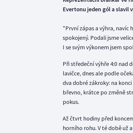
Evertonu jeden gól a slavil
"První zápas a výhra, navíc 
spokojený. Podali jsme veli
I se svým výkonem jsem spok
Při středeční výhře 4:0 nad
lavičce, dnes ale podle oček
dva dobré zákroky: na konci
břevno, krátce po změně str
pokus.
Až čtvrt hodiny před konce
horního rohu. V té době už a