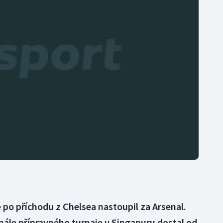
Moderní pětiboj
Triatlon
Motorsport
Veslování
Olympijské hry
Vodní slalom
Parasport
Volejbal
Plavání
Ostatní
Plážový volejbal
 po příchodu z Chelsea nastoupil za Arsenal.
nále přípravného turnaje v Singapuru dostal od