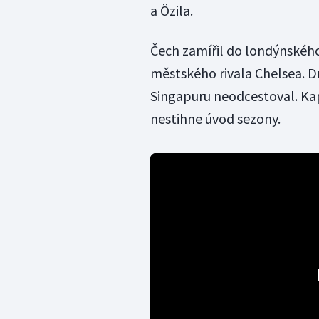
a Özila.
Čech zamířil do londýnského
městského rivala Chelsea. D
Singapuru neodcestoval. Ka
nestihne úvod sezony.