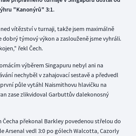
 výhru "Kanonýrů" 3:1.
hned vítězství v turnaji, takže jsem maximálně
ce dobrý týmový výkon a zaslouženě jsme vyhráli.
ojen," řekl Čech.
 domácím výběrem Singapuru nebyl ani na
ávání nechyběl v zahajovací sestavě a předvedl
 první půle vytáhl Naismithovu hlavičku na
an zase zlikvidoval Garbuttův dalekonosný
m Čecha překonal Barkley povedenou střelou do
le Arsenal vedl 3:0 po gólech Walcotta, Cazorly