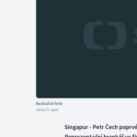
Curling
Dostihy
Florbal
Futsal
Golf
Gymnastika
Ilustrační foto
Zdroj:
ČT sport
Singapur - Petr Čech poprvé
Reprezentační brankář ve fi