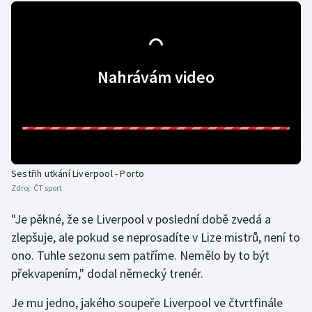
Short track
Sportovní střelba
Nahrávám video
Stolní tenis
Triatlon
Veslování
Sestřih utkání Liverpool - Porto
Vodní slalom
Zdroj:
ČT sport
Volejbal
"Je pěkné, že se Liverpool v poslední době zvedá a
zlepšuje, ale pokud se neprosadíte v Lize mistrů, není to
Ostatní
ono. Tuhle sezonu sem patříme. Nemělo by to být
překvapením," dodal německý trenér.
Je mu jedno, jakého soupeře Liverpool ve čtvrtfinále