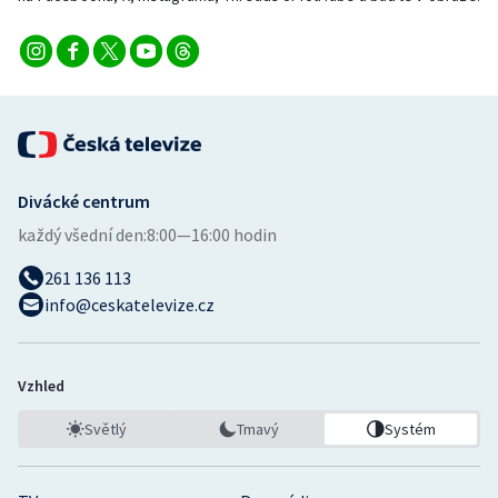
Divácké centrum
každý všední den:
8:00—16:00 hodin
261 136 113
info@ceskatelevize.cz
Vzhled
Světlý
Tmavý
Systém