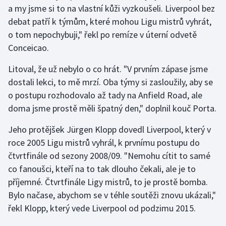
a my jsme si to na vlastní kůži vyzkoušeli. Liverpool bez
Moderní pětiboj
debat patří k týmům, které mohou Ligu mistrů vyhrát,
o tom nepochybuji," řekl po remíze v úterní odvetě
Motorsport
Conceicao.
Olympijské hry
Litoval, že už nebylo o co hrát. "V prvním zápase jsme
dostali lekci, to mě mrzí. Oba týmy si zasloužily, aby se
Parasport
o postupu rozhodovalo až tady na Anfield Road, ale
doma jsme prostě měli špatný den," doplnil kouč Porta.
Plavání
Jeho protějšek Jürgen Klopp dovedl Liverpool, který v
Plážový volejbal
roce 2005 Ligu mistrů vyhrál, k prvnímu postupu do
čtvrtfinále od sezony 2008/09. "Nemohu cítit to samé
Ragby
co fanoušci, kteří na to tak dlouho čekali, ale je to
příjemné. Čtvrtfinále Ligy mistrů, to je prostě bomba.
Rychlobruslení
Bylo načase, abychom se v téhle soutěži znovu ukázali,"
řekl Klopp, který vede Liverpool od podzimu 2015.
Rychlostní kanoistika