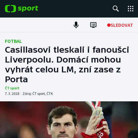
POPULÁRNÍ
SLEDOVAT
ME v atletice
FOTBAL
Casillasovi tleskali i fanoušci
ME v plavání
Liverpoolu. Domácí mohou
vyhrát celou LM, zní zase z
Fotbal
Porta
Hokej
ČT sport
7. 3. 2018
|
Zdroj:
ČT sport
,
ČTK
Tenis
DALŠÍ SPORTY
Americký fotbal
NEPŘEHLÉDNĚTE