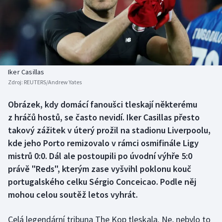
Atletika
Soutěže
Baseball a softbal
Historické návraty
Basketbal
Aplikace ČT sport
Iker Casillas
Biatlon
AZ kvíz
Zdroj:
REUTERS/Andrew Yates
Boby a skeleton
Obrázek, kdy domácí fanoušci tleskají některému
z hráčů hostů, se často nevidí. Iker Casillas přesto
Box
takový zážitek v úterý prožil na stadionu Liverpoolu,
kde jeho Porto remizovalo v rámci osmifinále Ligy
Curling
mistrů 0:0. Dál ale postoupili po úvodní výhře 5:0
právě "Reds", kterým zase vyšvihl poklonu kouč
Cyklistika
portugalského celku Sérgio Conceicao. Podle něj
mohou celou soutěž letos vyhrát.
Dostihy
Celá legendární tribuna The Kop tleskala. Ne, nebylo to
Florbal