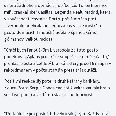
už pro žádného z domácích oblíbenců. To jen k brance
mířil brankář Iker Casillas. Legenda Realu Madrid, která
Futsal
v současnosti chytá za Porto, právě možná proti
Golf
Liverpoolu odehrála poslední zápas v Lize mistrů a
gesto domácích fanoušků udělalo španělskému
Gymnastika
gólmanovi velkou radost.
Házená
"Chtěl bych fanouškům Liverpoolu za toto gesto
poděkovat. Aplaus pro hráče soupeře se neděje často,"
Jezdectví
prohlásil šestatřicetiletý brankář, který je se 167 zápasy
rekordmanem v počtu startů v prestižní soutěži.
Judo
Pozitivní reakce šly poté i z druhé strany barikády.
Krasobruslení
Kouče Porta Sérgia Conceicaa totiž velice zaujala hra a
síla Liverpoolu a věští mu skvělou budoucnost.
Lezení
Lyže a snowboard
"Podařilo se jim poskládat velmi silný tým. Každý to ví