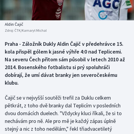
Baseball a softbal
Soutěže
Basketbal
Historické návraty
Aldin Čajič
Zdroj:
ČTK/Kamaryt Michal
Biatlon
Aplikace ČT sport
Praha - Záložník Dukly Aldin Čajič v předehrávce 15.
Boby a skeleton
AZ kvíz
kola přispěl gólem k jasné výhře 4:0 nad Teplicemi.
Na severu Čech přitom sám působil v letech 2010 až
Box
2014. Bosenského fotbalistu si prý spoluhráči
dobírají, že umí dávat branky jen severočeskému
Curling
klubu.
Dostihy
Čajič se v nejvyšší soutěži trefil za Duklu celkem
Florbal
pětkrát, z toho dvě branky dal Teplicím v posledních
dvou domácích duelech. "Vždycky kluci říkali, že si to
Futsal
nechávám pro ně. Ale pro mě je každý zápas úplně
stejný a nic z toho nedělám," řekl třiadvacetiletý
Golf