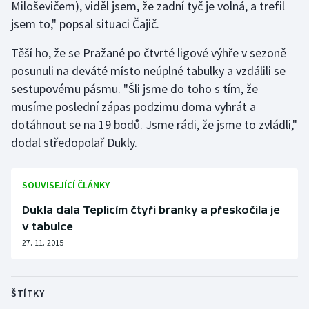
Miloševičem), viděl jsem, že zadní tyč je volná, a trefil
Olympijské hry
jsem to," popsal situaci Čajič.
Těší ho, že se Pražané po čtvrté ligové výhře v sezoně
Parasport
posunuli na deváté místo neúplné tabulky a vzdálili se
Plavání
sestupovému pásmu. "Šli jsme do toho s tím, že
musíme poslední zápas podzimu doma vyhrát a
Plážový volejbal
dotáhnout se na 19 bodů. Jsme rádi, že jsme to zvládli,"
dodal středopolař Dukly.
Ragby
SOUVISEJÍCÍ ČLÁNKY
Rychlobruslení
Dukla dala Teplicím čtyři branky a přeskočila je
Rychlostní kanoistika
v tabulce
27. 11. 2015
Short track
Sportovní střelba
ŠTÍTKY