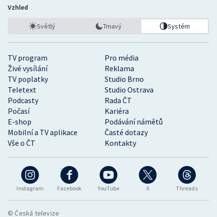
Vzhled
Světlý
Tmavý
Systém
TV program
Pro média
Živé vysílání
Reklama
TV poplatky
Studio Brno
Teletext
Studio Ostrava
Podcasty
Rada ČT
Počasí
Kariéra
E-shop
Podávání námětů
Mobilní a TV aplikace
Časté dotazy
Vše o ČT
Kontakty
Instagram
Facebook
YouTube
X
Threads
© Česká televize