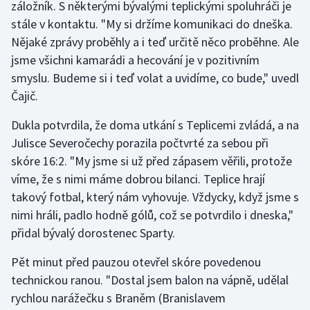
záložník. S některými bývalými teplickými spoluhráči je
stále v kontaktu. "My si držíme komunikaci do dneška.
Gymnastika
Nějaké zprávy proběhly a i teď určitě něco proběhne. Ale
jsme všichni kamarádi a hecování je v pozitivním
Házená
smyslu. Budeme si i teď volat a uvidíme, co bude," uvedl
Čajič.
Jezdectví
Dukla potvrdila, že doma utkání s Teplicemi zvládá, a na
Judo
Julisce Severočechy porazila počtvrté za sebou při
skóre 16:2. "My jsme si už před zápasem věřili, protože
Krasobruslení
víme, že s nimi máme dobrou bilanci. Teplice hrají
takový fotbal, který nám vyhovuje. Vždycky, když jsme s
Lezení
nimi hráli, padlo hodně gólů, což se potvrdilo i dneska,"
Lyže a snowboard
přidal bývalý dorostenec Sparty.
Pět minut před pauzou otevřel skóre povedenou
Moderní pětiboj
technickou ranou. "Dostal jsem balon na vápně, udělal
rychlou narážečku s Braněm (Branislavem
Motorsport