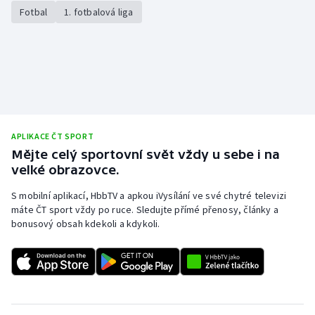
Stolní tenis
Fotbal
1. fotbalová liga
Triatlon
Veslování
Vodní slalom
APLIKACE ČT SPORT
Volejbal
Mějte celý sportovní svět vždy u sebe i na
velké obrazovce.
Ostatní
S mobilní aplikací, HbbTV a apkou iVysílání ve své chytré televizi
máte ČT sport vždy po ruce. Sledujte přímé přenosy, články a
bonusový obsah kdekoli a kdykoli.