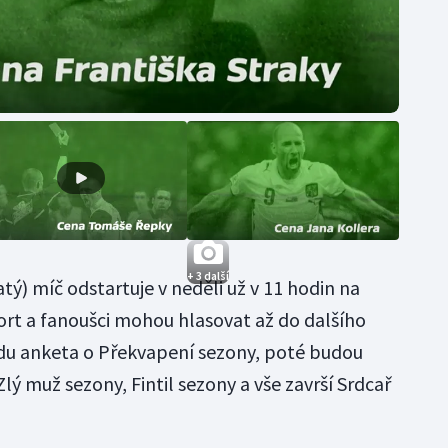
+ 3 další
atý) míč odstartuje v neděli už v 11 hodin na
rt a fanoušci mohou hlasovat až do dalšího
řadu anketa o Překvapení sezony, poté budou
ý muž sezony, Fintil sezony a vše završí Srdcař