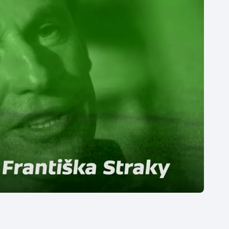
Moderní pětiboj
Triatlon
Motorsport
Veslování
Olympijské hry
Vodní slalom
Parasport
Volejbal
Plavání
Ostatní
Plážový volejbal