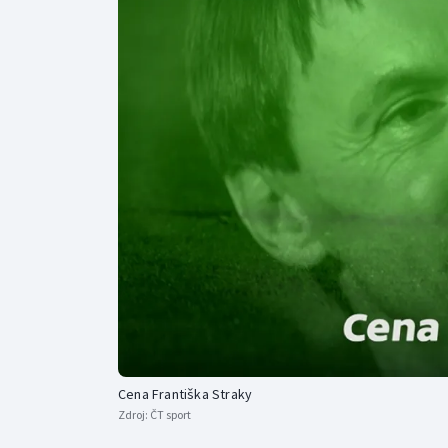
Curling
Dostihy
Florbal
Futsal
Golf
Gymnastika
Cena Františka Straky
Zdroj:
ČT sport