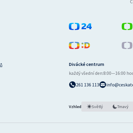
Č
Divácké centrum
ů
každý všední den:
8:00—16:00 ho
261 136 113
info@ceskate
Vzhled
Světlý
Tmavý