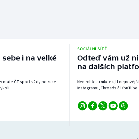
SOCIÁLNÍ SÍTĚ
 sebe i na velké
Odteď vám už nic
na dalších platf
izi máte ČT sport vždy po ruce.
Nenechte si nikde ujít nejnovější
ykoli.
Instagramu, Threads či YouTube 