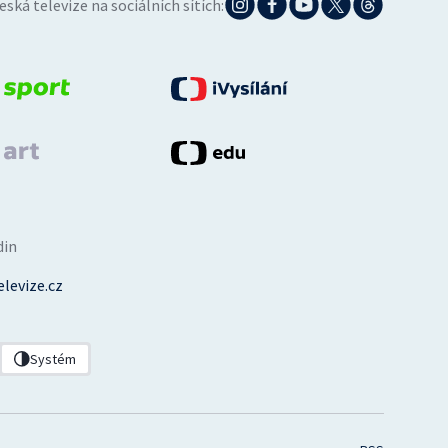
eská televize na sociálních sítích:
din
levize.cz
Systém