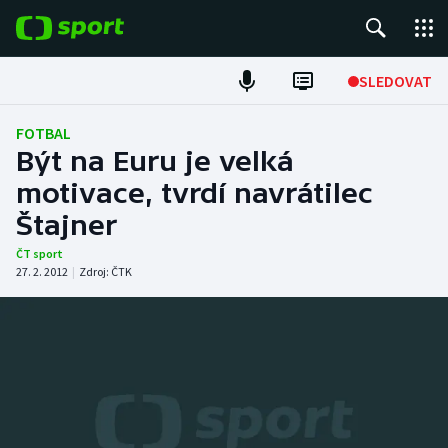
POPULÁRNÍ
SLEDOVAT
Fotbal
FOTBAL
Být na Euru je velká
Hokej
motivace, tvrdí navrátilec
Štajner
Tenis
ČT sport
Atletika
27. 2. 2012
|
Zdroj:
ČTK
Cyklistika
DALŠÍ SPORTY
Americký fotbal
NEPŘEHLÉDNĚTE