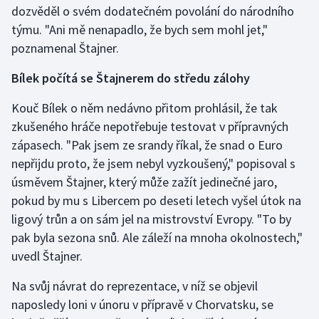
dozvěděl o svém dodatečném povolání do národního
Olympijské hry
týmu. "Ani mě nenapadlo, že bych sem mohl jet,"
poznamenal Štajner.
Parasport
Bílek počítá se Štajnerem do středu zálohy
Plavání
Kouč Bílek o něm nedávno přitom prohlásil, že tak
Plážový volejbal
zkušeného hráče nepotřebuje testovat v přípravných
zápasech. "Pak jsem ze srandy říkal, že snad o Euro
Ragby
nepřijdu proto, že jsem nebyl vyzkoušený," popisoval s
úsměvem Štajner, který může zažít jedinečné jaro,
Rychlobruslení
pokud by mu s Libercem po deseti letech vyšel útok na
ligový trůn a on sám jel na mistrovství Evropy. "To by
Rychlostní kanoistika
pak byla sezona snů. Ale záleží na mnoha okolnostech,"
uvedl Štajner.
Short track
Na svůj návrat do reprezentace, v níž se objevil
Sportovní střelba
naposledy loni v únoru v přípravě v Chorvatsku, se