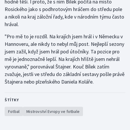
hodně těší. I proto, že s ním Bílek počítá na místo
Stolní tenis
Rosického jako s podhrotovým hráčem do středu pole
a nikoli na kraj záložní řady, kde v národním týmu často
Triatlon
hrával.
Veslování
"Pro mě to je rozdíl. Na krajích jsem hrál i v Německu v
Hannoveru, ale nikdy to nebyl můj post. Nejlepší sezony
Vodní slalom
jsem zažil, když jsem hrál pod útočníky. Ta pozice pro
mě je jednoznačně lepší. Na krajích hřiště jsem nehrál
Volejbal
vyrovnaně," porovnával Štajner. Kouč Bílek zatím
zvažuje, jestli ve středu do základní sestavy pošle právě
Ostatní
Štajnera nebo plzeňského Daniela Koláře.
ŠTÍTKY
Fotbal
Mistrovství Evropy ve fotbale