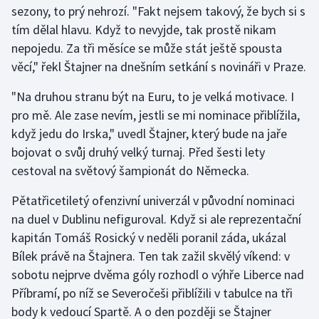
sezony, to prý nehrozí. "Fakt nejsem takový, že bych si s
tím dělal hlavu. Když to nevyjde, tak prostě nikam
Gymnastika
nepojedu. Za tři měsíce se může stát ještě spousta
věcí," řekl Štajner na dnešním setkání s novináři v Praze.
Házená
"Na druhou stranu být na Euru, to je velká motivace. I
Jezdectví
pro mě. Ale zase nevím, jestli se mi nominace přiblížila,
když jedu do Irska," uvedl Štajner, který bude na jaře
Judo
bojovat o svůj druhý velký turnaj. Před šesti lety
cestoval na světový šampionát do Německa.
Krasobruslení
Pětatřicetiletý ofenzivní univerzál v původní nominaci
Lezení
na duel v Dublinu nefiguroval. Když si ale reprezentační
kapitán Tomáš Rosický v neděli poranil záda, ukázal
Lyže a snowboard
Bílek právě na Štajnera. Ten tak zažil skvělý víkend: v
Moderní pětiboj
sobotu nejprve dvěma góly rozhodl o výhře Liberce nad
Příbramí, po níž se Severočeši přiblížili v tabulce na tři
Motorsport
body k vedoucí Spartě. A o den později se Štajner