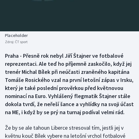
Baseball a softbal
Soutěže
Basketbal
Historické návraty
Biatlon
Aplikace ČT sport
Placeholder
Zdroj:
ČT sport
Boby a skeleton
AZ kvíz
Praha - Přesně rok nebyl Jiří Štajner ve fotbalové
reprezentaci. Ale teď ho příjemně zaskočilo, když jej
Box
trenér Michal Bílek při neúčasti zraněného kapitána
Curling
Tomáše Rosického vzal na první letošní zápas v Irsku,
který je také poslední prověrkou před květnovou
Dostihy
nominací na Euro. Vyhlášený flegmatik Štajner stále
dokola tvrdí, že neřeší šance a vyhlídky na svoji účast
Florbal
na ME, i když by se prý na turnaj podíval velmi rád.
Futsal
Že by se ale tahoun Liberce stresoval tím, jestli jej v
květnu kouč Bílek vybere na letošní vrchol fotbalové
Golf