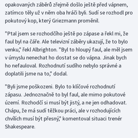
opakovaných záběrů zřejmě došlo ještě před vápnem,
zatímco těly už v něm oba hráči byli. Sudí se rozhodl pro
Gymnastika
pokutový kop, který Griezmann proměnil.
Házená
"Ptal jsem se rozhodčího ještě po zápase a řekl mi, že
faul byl na čáře. Ale televizní záběry ukazují, že to bylo
Jezdectví
venku," řekl Albrighton. "Byl to hloupý faul, ale měl jsem
v úmyslu nenechat ho dostat se do vápna. Jinak bych
Judo
ho nefauloval. Rozhodnutí sudího nebylo správné a
doplatili jsme na to," dodal.
Krasobruslení
"Byli jsme poškozeni. Bylo to klíčové rozhodnutí
Lezení
zápasu. Jednoznačně to byl faul, ale mimo pokutové
území. Rozhodčí si musí být jistý, a ne jen odhadovat.
Lyže a snowboard
Chápu, že má sudí těžkou práci, ale v rozhodujících
Moderní pětiboj
chvílích musí být přesný," komentoval situaci trenér
Shakespeare.
Motorsport