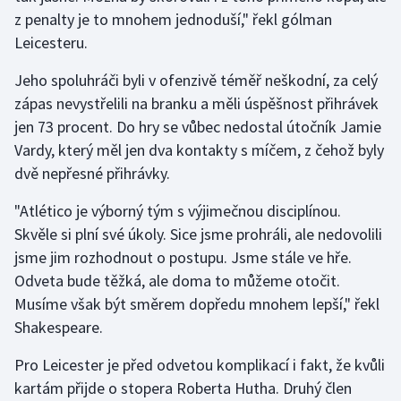
Stolní tenis
z penalty je to mnohem jednoduší," řekl gólman
Leicesteru.
Triatlon
Jeho spoluhráči byli v ofenzivě téměř neškodní, za celý
Veslování
zápas nevystřelili na branku a měli úspěšnost přihrávek
jen 73 procent. Do hry se vůbec nedostal útočník Jamie
Vodní slalom
Vardy, který měl jen dva kontakty s míčem, z čehož byly
dvě nepřesné přihrávky.
Volejbal
"Atlético je výborný tým s výjimečnou disciplínou.
Ostatní
Skvěle si plní své úkoly. Sice jsme prohráli, ale nedovolili
jsme jim rozhodnout o postupu. Jsme stále ve hře.
Odveta bude těžká, ale doma to můžeme otočit.
Musíme však být směrem dopředu mnohem lepší," řekl
Shakespeare.
Pro Leicester je před odvetou komplikací i fakt, že kvůli
kartám přijde o stopera Roberta Hutha. Druhý člen