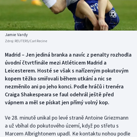
Baseball a softbal
Soutěže
Basketbal
Historické návraty
Biatlon
Aplikace ČT sport
Jamie Vardy
Zdroj:
REUTERS/Carl Recine
Boby a skeleton
AZ kvíz
Madrid – Jen jediná branka a navíc z penalty rozhodla
úvodní čtvrtfinále mezi Atléticem Madrid a
Box
Leicesterem. Hosté se však s nařízeným pokutovým
Curling
kopem těžko smiřovali během utkání a nic se
nezměnilo ani po jeho konci. Podle hráčů i trenéra
Dostihy
Craiga Shakespeara se faul odehrál ještě před
vápnem a měl se pískat jen přímý volný kop.
Florbal
Ve 28. minutě unikal po levé straně Antoine Griezmann
Futsal
a už vbíhal do pokutového území, když po střetu s
Marcem Albrightonem upadl. Ke kontaktu nohou podle
Golf