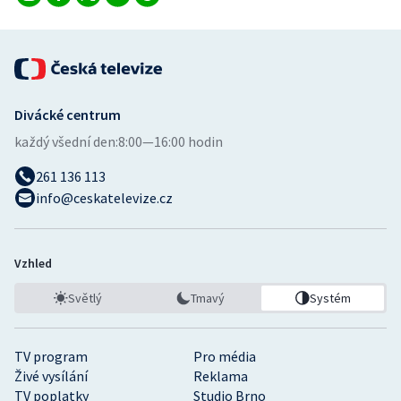
Divácké centrum
každý všední den:
8:00—16:00 hodin
261 136 113
info@ceskatelevize.cz
Vzhled
Světlý
Tmavý
Systém
TV program
Pro média
Živé vysílání
Reklama
TV poplatky
Studio Brno