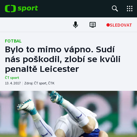
POPULÁRNÍ
SLEDOVAT
Fotbal
FOTBAL
Bylo to mimo vápno. Sudí
Hokej
nás poškodil, zlobí se kvůli
penaltě Leicester
Tenis
ČT sport
Atletika
13. 4. 2017
|
Zdroj:
ČT sport
,
ČTK
Cyklistika
DALŠÍ SPORTY
Americký fotbal
NEPŘEHLÉDNĚTE