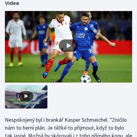
Videa
Olympijské hry
Parasport
Plavání
Plážový volejbal
Ragby
Rychlobruslení
Rychlostní kanoistika
Short track
Nespokojený byl i brankář Kasper Schmeichel. "Zničilo
Sportovní střelba
nám to herní plán. Je těžké to přijmout, když to bylo
tak jasné. Možná by skórovali i z toho přímého kopu, ale