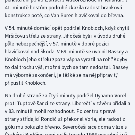
41. minutě hostům podruhé zkazila radost branková
Olympijské hry
konstrukce poté, co Van Buren hlavičkoval do břevna.
Parasport
V 54. minutě domácí opět podržel Knobloch, když chytil
Mršičovu střelu ze strany. Jihočeši byli i v úvodu druhé
Plavání
půle nebezpečnější, v 57. minutě v dobré pozici
hlavičkoval nad Škoda. V 69. minutě se uvolnil Bassey a
Plážový volejbal
Knobloch jeho střelu zpoza vápna vyrazil na roh."Kdyby
to dal trochu výš, možná bych se tam nedostal. Bassey
Ragby
má výborné zakončení, je těžké se na něj připravit,"
Rychlobruslení
připustil Knobloch.
Na druhé straně za čtyři minuty podržel Dynamo Vorel
Rychlostní kanoistika
proti Tuptově šanci ze strany. Liberečtí v závěru přidali a
Short track
v 83. minutě mohli rozhodnout. Po centru z pravé
strany střídající Rondič už překonal Vorla, ale radost z
Sportovní střelba
gólu mu pokazilo břevno. Severočeši sice doma v lize s
Českými Budějovicemi od listopadu 1996 neprohráli už