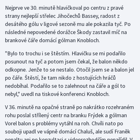
Nejprve ve 30. minutě hlavičkoval po centru z pravé
Gymnastika
strany nejlepší střelec Jihočechů Bassey, radost z
desátého gólu v ligové sezoně mu ale pokazila tyč. Po
Házená
následné nepovedené dorážce Škody zastavil míč na
brankové čáře domácí gólman Knobloch.
Jezdectví
"Bylo to trochu i se štěstím. Hlavičku se mi podařilo
Judo
posunout na tyč a potom jsem čekal, že balon někdo
odkopne. Jenže to se nestalo. Otočil jsem se a balon jel
Krasobruslení
po čáře. Štěstí, že tam nikdo z hostujících hráčů
nedobíhal. Podařilo se to zalehnout na čáře a gól to
Lezení
nebyl," uvedl na tiskové konferenci Knobloch.
Lyže a snowboard
V 36. minutě na opačné straně po nakrátko rozehraném
rohu poslal střílený centr na branku Frýdek a gólman
Moderní pětiboj
Vorel balon s problémy vytáhl na roh. Chvíli nato po
souboji upadl ve vápně domácí Chaluš, ale sudí Franěk
Motorsport
penaltu ani po konzultaci s videorozhodčím nenařídil. V