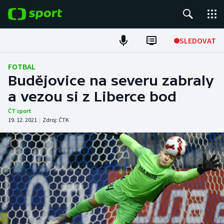
POPULÁRNÍ
SLEDOVAT
Fotbal
FOTBAL
Budějovice na severu zabraly
Hokej
a vezou si z Liberce bod
Tenis
ČT sport
19. 12. 2021
|
Zdroj:
ČTK
Atletika
Cyklistika
DALŠÍ SPORTY
Americký fotbal
NEPŘEHLÉDNĚTE