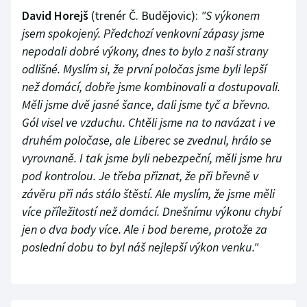
David Horejš
(trenér Č. Budějovic):
"S výkonem
jsem spokojený. Předchozí venkovní zápasy jsme
nepodali dobré výkony, dnes to bylo z naší strany
odlišné. Myslím si, že první poločas jsme byli lepší
než domácí, dobře jsme kombinovali a dostupovali.
Měli jsme dvě jasné šance, dali jsme tyč a břevno.
Gól visel ve vzduchu. Chtěli jsme na to navázat i ve
druhém poločase, ale Liberec se zvednul, hrálo se
vyrovnaně. I tak jsme byli nebezpeční, měli jsme hru
pod kontrolou. Je třeba přiznat, že při břevně v
závěru při nás stálo štěstí. Ale myslím, že jsme měli
více příležitostí než domácí. Dnešnímu výkonu chybí
jen o dva body více. Ale i bod bereme, protože za
poslední dobu to byl náš nejlepší výkon venku."