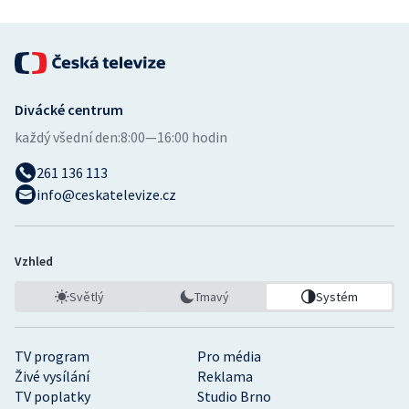
Divácké centrum
každý všední den:
8:00—16:00 hodin
261 136 113
info@ceskatelevize.cz
Vzhled
Světlý
Tmavý
Systém
TV program
Pro média
Živé vysílání
Reklama
TV poplatky
Studio Brno