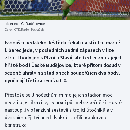
Baseball a softbal
Soutěže
Basketbal
Historické návraty
Liberec - Č. Budějovice
Zdroj:
ČTK/Radek Petrášek
Biatlon
Aplikace ČT sport
Fanoušci nedaleko Ještědu čekali na střelce marně.
Boby a skeleton
AZ kvíz
Liberec jede, v posledních sedmi zápasech v lize
ztratil body jen s Plzní a Slavií, ale teď vezou z jejich
Box
hřiště bod i České Budějovice, které přitom dosud v
sezoně uhrály na stadionech soupeřů jen dva body,
Curling
nyní mají třetí za remízu 0:0.
Dostihy
Přestože se Jihočechům mimo jejich stadion moc
Florbal
nedařilo, v Liberci byli v první půli nebezpečnější. Hosté
nastoupili v ofenzivní sestavě s trojicí útočníků a v
Futsal
úvodním dějství hned dvakrát trefili brankovou
konstrukci.
Golf