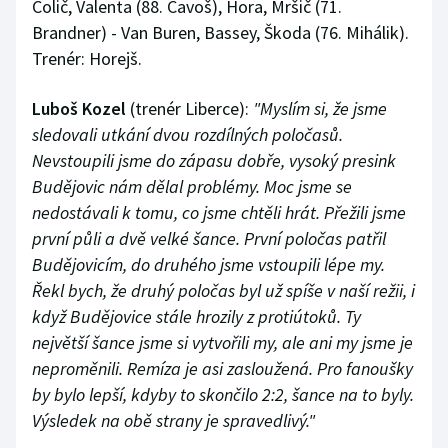
Čolič, Valenta (88. Čavoš), Hora, Mršič (71.
Brandner) - Van Buren, Bassey, Škoda (76. Mihálik).
Trenér: Horejš.
Luboš Kozel
(trenér Liberce):
"Myslím si, že jsme
sledovali utkání dvou rozdílných poločasů.
Nevstoupili jsme do zápasu dobře, vysoký presink
Budějovic nám dělal problémy. Moc jsme se
nedostávali k tomu, co jsme chtěli hrát. Přežili jsme
první půli a dvě velké šance. První poločas patřil
Budějovicím, do druhého jsme vstoupili lépe my.
Řekl bych, že druhý poločas byl už spíše v naší režii, i
když Budějovice stále hrozily z protiútoků. Ty
největší šance jsme si vytvořili my, ale ani my jsme je
neproměnili. Remíza je asi zasloužená. Pro fanoušky
by bylo lepší, kdyby to skončilo 2:2, šance na to byly.
Výsledek na obě strany je spravedlivý."