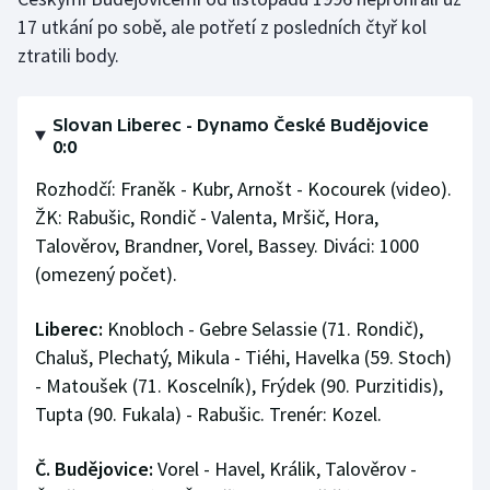
Stolní tenis
17 utkání po sobě, ale potřetí z posledních čtyř kol
ztratili body.
Triatlon
Veslování
Slovan Liberec - Dynamo České Budějovice
0:0
Vodní slalom
Rozhodčí: Franěk - Kubr, Arnošt - Kocourek (video).
ŽK: Rabušic, Rondič - Valenta, Mršič, Hora,
Volejbal
Talověrov, Brandner, Vorel, Bassey. Diváci: 1000
(omezený počet).
Ostatní
Liberec:
Knobloch - Gebre Selassie (71. Rondič),
Chaluš, Plechatý, Mikula - Tiéhi, Havelka (59. Stoch)
- Matoušek (71. Koscelník), Frýdek (90. Purzitidis),
Tupta (90. Fukala) - Rabušic. Trenér: Kozel.
Č. Budějovice:
Vorel - Havel, Králik, Talověrov -