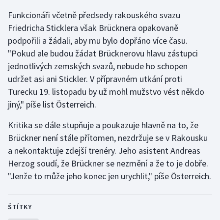
Funkcionáři včetně předsedy rakouského svazu
Gymnastika
Friedricha Sticklera však Brücknera opakovaně
podpořili a žádali, aby mu bylo dopřáno více času.
Házená
"Pokud ale budou žádat Brücknerovu hlavu zástupci
jednotlivých zemských svazů, nebude ho schopen
Jezdectví
udržet asi ani Stickler. V přípravném utkání proti
Turecku 19. listopadu by už mohl mužstvo vést někdo
Judo
jiný," píše list Österreich.
Krasobruslení
Kritika se dále stupňuje a poukazuje hlavně na to, že
Brückner není stále přítomen, nezdržuje se v Rakousku
Lezení
a nekontaktuje zdejší trenéry. Jeho asistent Andreas
Herzog soudí, že Brückner se nezmění a že to je dobře.
Lyže a snowboard
"Jenže to může jeho konec jen urychlit," píše Österreich.
Moderní pětiboj
ŠTÍTKY
Motorsport