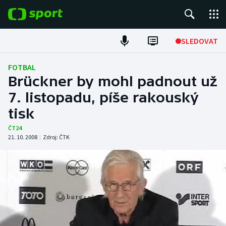
POPULÁRNÍ
SLEDOVAT
Fotbal
FOTBAL
Brückner by mohl padnout už
Hokej
7. listopadu, píše rakouský
tisk
Tenis
ČT24
Atletika
21. 10. 2008
|
Zdroj:
ČTK
Cyklistika
DALŠÍ SPORTY
Americký fotbal
NEPŘEHLÉDNĚTE