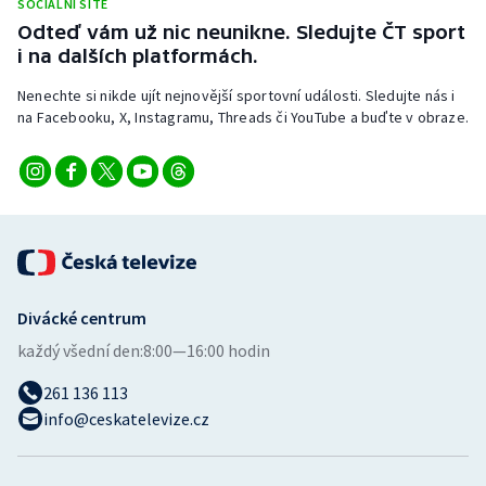
SOCIÁLNÍ SÍTĚ
Stolní tenis
Odteď vám už nic neunikne. Sledujte ČT sport
i na dalších platformách.
Triatlon
Nenechte si nikde ujít nejnovější sportovní události. Sledujte nás i
na Facebooku, X, Instagramu, Threads či YouTube a buďte v obraze.
Veslování
Vodní slalom
Volejbal
Ostatní
Divácké centrum
každý všední den:
8:00—16:00 hodin
261 136 113
info@ceskatelevize.cz