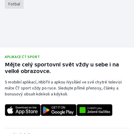
Fotbal
Olympijské hry
Parasport
Plavání
Plážový volejbal
APLIKACE ČT SPORT
Mějte celý sportovní svět vždy u sebe i na
Ragby
velké obrazovce.
Rychlobruslení
S mobilní aplikací, HbbTV a apkou iVysílání ve své chytré televizi
máte ČT sport vždy po ruce. Sledujte přímé přenosy, články a
bonusový obsah kdekoli a kdykoli.
Rychlostní kanoistika
Short track
Sportovní střelba