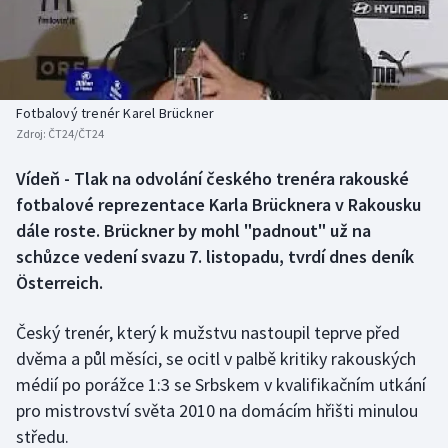
Baseball a softbal
Soutěže
Basketbal
Historické návraty
Biatlon
Aplikace ČT sport
Fotbalový trenér Karel Brückner
Zdroj:
ČT24/ČT24
Boby a skeleton
AZ kvíz
Vídeň - Tlak na odvolání českého trenéra rakouské
fotbalové reprezentace Karla Brücknera v Rakousku
Box
dále roste. Brückner by mohl "padnout" už na
Curling
schůzce vedení svazu 7. listopadu, tvrdí dnes deník
Österreich.
Dostihy
Český trenér, který k mužstvu nastoupil teprve před
Florbal
dvěma a půl měsíci, se ocitl v palbě kritiky rakouských
médií po porážce 1:3 se Srbskem v kvalifikačním utkání
Futsal
pro mistrovství světa 2010 na domácím hřišti minulou
středu.
Golf