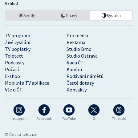
Vzhled
Světlý
Tmavý
Systém
TV program
Pro média
Živé vysílání
Reklama
TV poplatky
Studio Brno
Teletext
Studio Ostrava
Podcasty
Rada ČT
Počasí
Kariéra
E-shop
Podávání námětů
Mobilní a TV aplikace
Časté dotazy
Vše o ČT
Kontakty
Instagram
Facebook
YouTube
X
Threads
© Česká televize