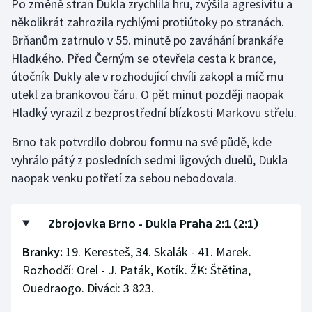
Po změně stran Dukla zrychlila hru, zvýšila agresivitu a
několikrát zahrozila rychlými protiútoky po stranách.
Olympijské hry
Brňanům zatrnulo v 55. minutě po zaváhání brankáře
Parasport
Hladkého. Před Černým se otevřela cesta k brance,
útočník Dukly ale v rozhodující chvíli zakopl a míč mu
Plavání
utekl za brankovou čáru. O pět minut později naopak
Hladký vyrazil z bezprostřední blízkosti Markovu střelu.
Plážový volejbal
Brno tak potvrdilo dobrou formu na své půdě, kde
Ragby
vyhrálo pátý z posledních sedmi ligových duelů, Dukla
naopak venku potřetí za sebou nebodovala.
Rychlobruslení
Rychlostní kanoistika
Zbrojovka Brno - Dukla Praha 2:1 (2:1)
Branky:
19. Keresteš, 34. Skalák - 41. Marek.
Short track
Rozhodčí: Orel - J. Paták, Kotík. ŽK: Štětina,
Ouedraogo. Diváci: 3 823.
Sportovní střelba