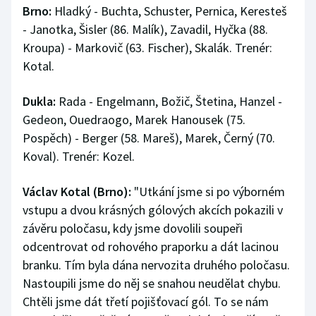
Brno:
Stolní tenis
Hladký - Buchta, Schuster, Pernica, Keresteš
- Janotka, Šisler (86. Malík), Zavadil, Hyčka (88.
Triatlon
Kroupa) - Markovič (63. Fischer), Skalák. Trenér:
Kotal.
Veslování
Dukla:
Rada - Engelmann, Božič, Štetina, Hanzel -
Vodní slalom
Gedeon, Ouedraogo, Marek Hanousek (75.
Pospěch) - Berger (58. Mareš), Marek, Černý (70.
Volejbal
Koval). Trenér: Kozel.
Ostatní
Václav Kotal (Brno):
"Utkání jsme si po výborném
vstupu a dvou krásných gólových akcích pokazili v
závěru poločasu, kdy jsme dovolili soupeři
odcentrovat od rohového praporku a dát lacinou
branku. Tím byla dána nervozita druhého poločasu.
Nastoupili jsme do něj se snahou neudělat chybu.
Chtěli jsme dát třetí pojišťovací gól. To se nám