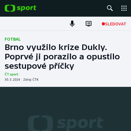
POPULÁRNÍ
SLEDOVAT
Fotbal
FOTBAL
Brno využilo krize Dukly.
Hokej
Poprvé ji porazilo a opustilo
sestupové příčky
Tenis
ČT sport
Atletika
30. 3. 2014
|
Zdroj:
ČTK
Cyklistika
DALŠÍ SPORTY
Americký fotbal
NEPŘEHLÉDNĚTE