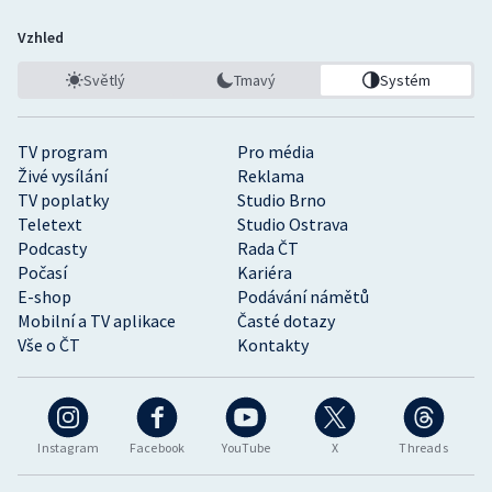
Vzhled
Světlý
Tmavý
Systém
TV program
Pro média
Živé vysílání
Reklama
TV poplatky
Studio Brno
Teletext
Studio Ostrava
Podcasty
Rada ČT
Počasí
Kariéra
E-shop
Podávání námětů
Mobilní a TV aplikace
Časté dotazy
Vše o ČT
Kontakty
Instagram
Facebook
YouTube
X
Threads