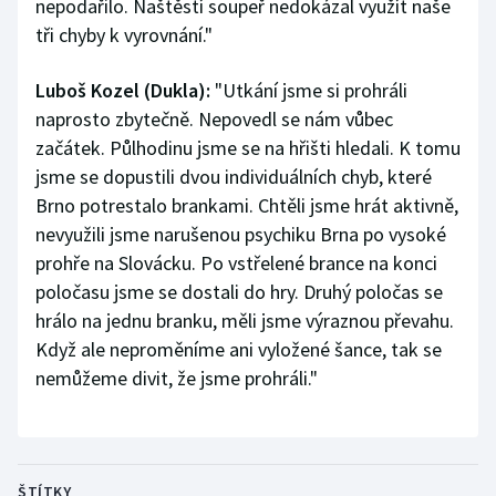
nepodařilo. Naštěstí soupeř nedokázal využít naše
tři chyby k vyrovnání."
Luboš Kozel (Dukla):
"Utkání jsme si prohráli
naprosto zbytečně. Nepovedl se nám vůbec
začátek. Půlhodinu jsme se na hřišti hledali. K tomu
jsme se dopustili dvou individuálních chyb, které
Brno potrestalo brankami. Chtěli jsme hrát aktivně,
nevyužili jsme narušenou psychiku Brna po vysoké
prohře na Slovácku. Po vstřelené brance na konci
poločasu jsme se dostali do hry. Druhý poločas se
hrálo na jednu branku, měli jsme výraznou převahu.
Když ale neproměníme ani vyložené šance, tak se
nemůžeme divit, že jsme prohráli."
ŠTÍTKY