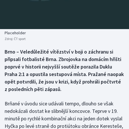
Baseball a softbal
Soutěže
Basketbal
Historické návraty
Biatlon
Aplikace ČT sport
Placeholder
Zdroj:
ČT sport
Boby a skeleton
AZ kvíz
Brno – Veledůležité vítězství v boji o záchranu si
připsali fotbalisté Brna. Zbrojovka na domácím hřišti
Box
poprvé v historii nejvyšší soutěže porazila Duklu
Curling
Praha 2:1 a opustila sestupová místa. Pražané naopak
opět potvrdili, že jsou v krizi, když prohráli počtvrté
Dostihy
z posledních pěti zápasů.
Florbal
Brňané v úvodu sice udávali tempo, dlouho se však
nedokázali dostat ke slibnější koncovce. Teprve v 19.
Futsal
minutě po rychlé kombinační akci na jeden dotek vyslal
Hyčka po levé straně do protiútoku obránce Keresteše,
Golf