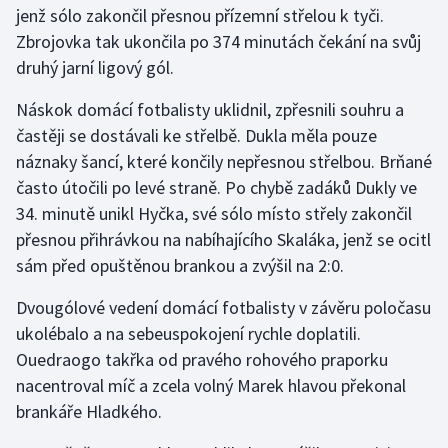
jenž sólo zakončil přesnou přízemní střelou k tyči.
Zbrojovka tak ukončila po 374 minutách čekání na svůj
Gymnastika
druhý jarní ligový gól.
Házená
Náskok domácí fotbalisty uklidnil, zpřesnili souhru a
častěji se dostávali ke střelbě. Dukla měla pouze
Jezdectví
náznaky šancí, které končily nepřesnou střelbou. Brňané
často útočili po levé straně. Po chybě zadáků Dukly ve
Judo
34. minutě unikl Hyčka, své sólo místo střely zakončil
přesnou přihrávkou na nabíhajícího Skaláka, jenž se ocitl
Krasobruslení
sám před opuštěnou brankou a zvýšil na 2:0.
Lezení
Dvougólové vedení domácí fotbalisty v závěru poločasu
ukolébalo a na sebeuspokojení rychle doplatili.
Lyže a snowboard
Ouedraogo takřka od pravého rohového praporku
Moderní pětiboj
nacentroval míč a zcela volný Marek hlavou překonal
brankáře Hladkého.
Motorsport