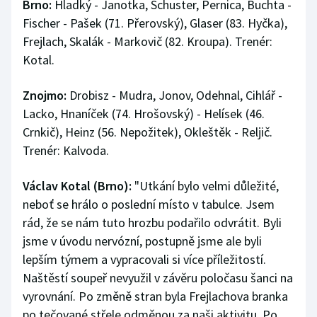
Brno:
Hladký - Janotka, Schuster, Pernica, Buchta -
Stolní tenis
Fischer - Pašek (71. Přerovský), Glaser (83. Hyčka),
Frejlach, Skalák - Markovič (82. Kroupa). Trenér:
Triatlon
Kotal.
Veslování
Znojmo:
Drobisz - Mudra, Jonov, Odehnal, Cihlář -
Vodní slalom
Lacko, Hnaníček (74. Hrošovský) - Helísek (46.
Crnkič), Heinz (56. Nepožitek), Okleštěk - Reljič.
Volejbal
Trenér: Kalvoda.
Ostatní
Václav Kotal (Brno):
"Utkání bylo velmi důležité,
neboť se hrálo o poslední místo v tabulce. Jsem
rád, že se nám tuto hrozbu podařilo odvrátit. Byli
jsme v úvodu nervózní, postupně jsme ale byli
lepším týmem a vypracovali si více příležitostí.
Naštěstí soupeř nevyužil v závěru poločasu šanci na
vyrovnání. Po změně stran byla Frejlachova branka
po tečované střele odměnou za naši aktivitu. Po