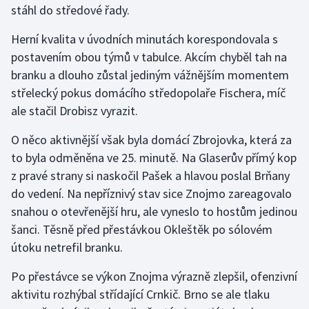
stáhl do středové řady.
Gymnastika
Herní kvalita v úvodních minutách korespondovala s
postavením obou týmů v tabulce. Akcím chyběl tah na
Házená
branku a dlouho zůstal jediným vážnějším momentem
střelecký pokus domácího středopolaře Fischera, míč
Jezdectví
ale stačil Drobisz vyrazit.
Judo
O něco aktivnější však byla domácí Zbrojovka, která za
to byla odměněna ve 25. minutě. Na Glaserův přímý kop
Krasobruslení
z pravé strany si naskočil Pašek a hlavou poslal Brňany
do vedení. Na nepříznivý stav sice Znojmo zareagovalo
Lezení
snahou o otevřenější hru, ale vyneslo to hostům jedinou
šanci. Těsně před přestávkou Okleštěk po sólovém
Lyže a snowboard
útoku netrefil branku.
Moderní pětiboj
Po přestávce se výkon Znojma výrazně zlepšil, ofenzivní
aktivitu rozhýbal střídající Crnkič. Brno se ale tlaku
Motorsport