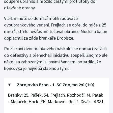
soupeře ubránilo a hrozilo častými protiútoky do
otevřené obrany.
Olympijské hry
V 54. minutě se domácí mohli radovat z
Parasport
dvoubrankového vedení. Frejlach se opřel do míče z 25
metrů, střelu nešťastně tečoval obránce Mudra a balon
Plavání
doplachtil za záda brankáře Drobisze.
Plážový volejbal
Po získání dvoubrankového náskoku se domácí zatáhli
do defenzivy a přenechali iniciativu soupeři. Znojmo ale
Ragby
několika zahozenými slibnými šancemi potvrdilo, že
koncovka je největší slabinou týmu.
Rychlobruslení
Rychlostní kanoistika
Zbrojovka Brno - 1. SC Znojmo 2:0 (1:0)
Short track
Branky:
25. Pašek, 54. Frejlach. Rozhodčí: M. Paták
- Moláček, Hock. ŽK: Markovič - Reljič. Diváci: 4 381.
Sportovní střelba