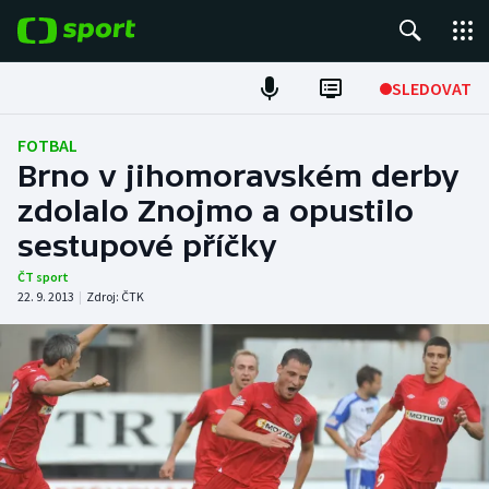
POPULÁRNÍ
SLEDOVAT
Fotbal
FOTBAL
Brno v jihomoravském derby
Hokej
zdolalo Znojmo a opustilo
sestupové příčky
Tenis
ČT sport
Atletika
22. 9. 2013
|
Zdroj:
ČTK
Cyklistika
DALŠÍ SPORTY
Americký fotbal
NEPŘEHLÉDNĚTE