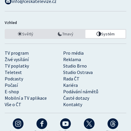
info@ceskatelevize.cz
Vzhled
Světlý
Tmavý
Systém
TV program
Pro média
Živé vysílání
Reklama
TV poplatky
Studio Brno
Teletext
Studio Ostrava
Podcasty
Rada ČT
Počasí
Kariéra
E-shop
Podávání námětů
Mobilní a TV aplikace
Časté dotazy
Vše o ČT
Kontakty