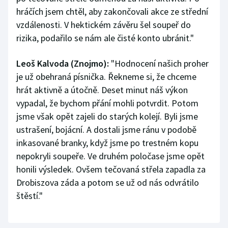
hráčích jsem chtěl, aby zakončovali akce ze střední
vzdálenosti. V hektickém závěru šel soupeř do
rizika, podařilo se nám ale čisté konto ubránit."
Leoš Kalvoda (Znojmo):
"Hodnocení našich proher
je už obehraná písnička. Řekneme si, že chceme
hrát aktivně a útočně. Deset minut náš výkon
vypadal, že bychom přání mohli potvrdit. Potom
jsme však opět zajeli do starých kolejí. Byli jsme
ustrašení, bojácní. A dostali jsme ránu v podobě
inkasované branky, když jsme po trestném kopu
nepokryli soupeře. Ve druhém poločase jsme opět
honili výsledek. Ovšem tečovaná střela zapadla za
Drobiszova záda a potom se už od nás odvrátilo
štěstí."