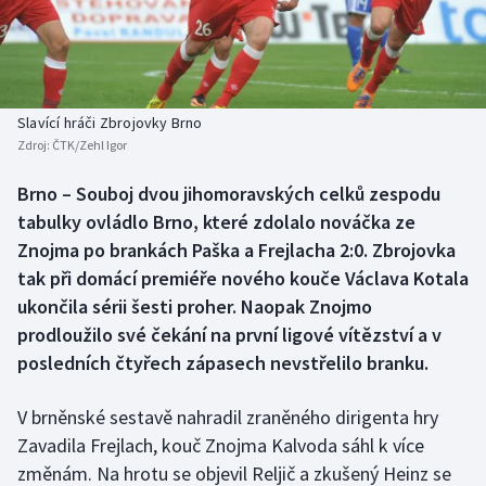
Baseball a softbal
Soutěže
Basketbal
Historické návraty
Biatlon
Aplikace ČT sport
Slavící hráči Zbrojovky Brno
Zdroj:
ČTK/Zehl Igor
Boby a skeleton
AZ kvíz
Brno – Souboj dvou jihomoravských celků zespodu
tabulky ovládlo Brno, které zdolalo nováčka ze
Box
Znojma po brankách Paška a Frejlacha 2:0. Zbrojovka
Curling
tak při domácí premiéře nového kouče Václava Kotala
ukončila sérii šesti proher. Naopak Znojmo
Dostihy
prodloužilo své čekání na první ligové vítězství a v
posledních čtyřech zápasech nevstřelilo branku.
Florbal
V brněnské sestavě nahradil zraněného dirigenta hry
Futsal
Zavadila Frejlach, kouč Znojma Kalvoda sáhl k více
změnám. Na hrotu se objevil Reljič a zkušený Heinz se
Golf