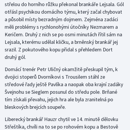
střelou do horního růžku překonal brankáře Lejsala. Gól
otřásl psychikou domácího týmu, který začal chybovat
Gymnastika
a působil místy bezradným dojmem. Zejména zadáci
měli problémy s rychlonohými útočníky Nezmarem a
Házená
Keričem. Druhý z nich se po osmi minutách řítil sám na
Jezdectví
Lejsala, kterému udělal kličku, a brněnský brankář jej
srazil. Z pokutového kopu přidal s přehledem Dort
Judo
druhý gól.
Domácí trenér Petr Uličný okamžitě přeskupil tým, k
Krasobruslení
dvojici stoperů Dvorníkovi s Trousilem stáhl ze
Lezení
středové řady ještě Pavlíka a naopak oba krajní zadáky
Švejnohu se Sieglem posunul do středu pole. Brňané
Lyže a snowboard
tím získali převahu, jejich hra ale byla zranitelná po
bleskových brejcích soupeře.
Moderní pětiboj
Liberecký brankář Hauzr chytil ve 14. minutě dělovku
Motorsport
Střeštíka, chvíli na to se po rohovém kopu a Bestově