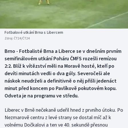
Baseball a softbal
Soutěže
Basketbal
Historické návraty
Biatlon
Aplikace ČT sport
Fotbalové utkání Brna s Libercem
Zdroj:
ČT24/ČT24
Boby a skeleton
AZ kvíz
Brno - Fotbalisté Brna a Liberce se v dnešním prvním
semifinálovém utkání Poháru ČMFS rozešli remízou
Box
2:2. Blíž k vítězství měli na Moravě hosté, kteří po
Curling
devíti minutách vedli o dva góly. Severočeši ale
náskok neudrželi a definitivně o něj přišli jedenáct
Dostihy
minut před koncem po Pavlíkově pokutovém kopu.
Odveta je na programu ve středu.
Florbal
Liberec v Brně nečekaně udeřil hned z prvního útoku. Po
Futsal
Nezmarově centru z levé strany se dostal míč až k
volnému Dočkalovi a ten ve 40. sekundě přesnou
Golf