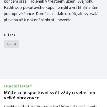
koncem srazil Holeňák v trestném území Švejnohu.
Stolní tenis
Pavlík se z pokutového kopu nemýlil a vrátil Brňanům
postupové šance. Domácí i nadále útočili, ale vytrvalá
Triatlon
převaha už k dokonání obratu nevedla.
Veslování
ŠTÍTKY
Vodní slalom
Fotbal
Volejbal
Ostatní
APLIKACE ČT SPORT
Mějte celý sportovní svět vždy u sebe i na
velké obrazovce.
S mobilní aplikací, HbbTV a apkou iVysílání ve své chytré televizi