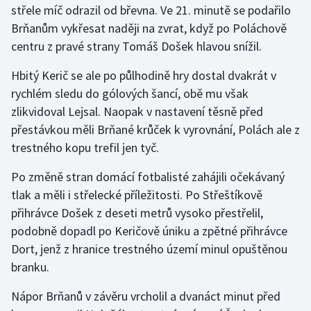
střele míč odrazil od břevna. Ve 21. minutě se podařilo
Olympijské hry
Brňanům vykřesat naději na zvrat, když po Poláchově
centru z pravé strany Tomáš Došek hlavou snížil.
Parasport
Hbitý Kerič se ale po půlhodině hry dostal dvakrát v
Plavání
rychlém sledu do gólových šancí, obě mu však
zlikvidoval Lejsal. Naopak v nastavení těsně před
Plážový volejbal
přestávkou měli Brňané krůček k vyrovnání, Polách ale z
trestného kopu trefil jen tyč.
Ragby
Po změně stran domácí fotbalisté zahájili očekávaný
Rychlobruslení
tlak a měli i střelecké příležitosti. Po Střeštíkově
přihrávce Došek z deseti metrů vysoko přestřelil,
Rychlostní kanoistika
podobně dopadl po Keričově úniku a zpětné přihrávce
Dort, jenž z hranice trestného území minul opuštěnou
Short track
branku.
Sportovní střelba
Nápor Brňanů v závěru vrcholil a dvanáct minut před