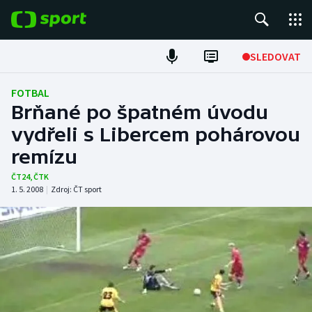
POPULÁRNÍ
SLEDOVAT
Fotbal
FOTBAL
Brňané po špatném úvodu
Hokej
vydřeli s Libercem pohárovou
remízu
Tenis
ČT24
,
ČTK
Atletika
1. 5. 2008
|
Zdroj:
ČT sport
Cyklistika
DALŠÍ SPORTY
Americký fotbal
NEPŘEHLÉDNĚTE