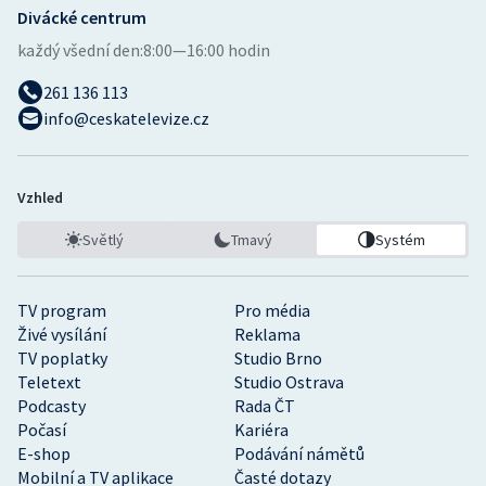
Divácké centrum
každý všední den:
8:00—16:00 hodin
261 136 113
info@ceskatelevize.cz
Vzhled
Světlý
Tmavý
Systém
TV program
Pro média
Živé vysílání
Reklama
TV poplatky
Studio Brno
Teletext
Studio Ostrava
Podcasty
Rada ČT
Počasí
Kariéra
E-shop
Podávání námětů
Mobilní a TV aplikace
Časté dotazy