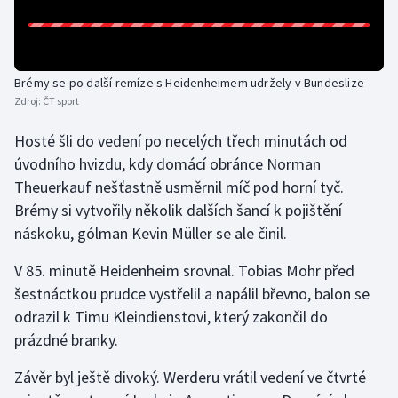
Gymnastika
Házená
Brémy se po další remíze s Heidenheimem udržely v Bundeslize
Zdroj:
ČT sport
Jezdectví
Hosté šli do vedení po necelých třech minutách od
úvodního hvizdu, kdy domácí obránce Norman
Judo
Theuerkauf nešťastně usměrnil míč pod horní tyč.
Brémy si vytvořily několik dalších šancí k pojištění
Krasobruslení
náskoku, gólman Kevin Müller se ale činil.
Lezení
V 85. minutě Heidenheim srovnal. Tobias Mohr před
šestnáctkou prudce vystřelil a napálil břevno, balon se
Lyže a snowboard
odrazil k Timu Kleindienstovi, který zakončil do
prázdné branky.
Moderní pětiboj
Závěr byl ještě divoký. Werderu vrátil vedení ve čtvrté
Motorsport