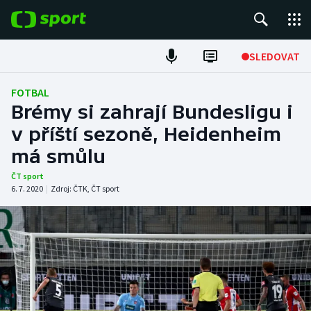
POPULÁRNÍ
SLEDOVAT
Fotbal
FOTBAL
Brémy si zahrají Bundesligu i
Hokej
v příští sezoně, Heidenheim
má smůlu
Tenis
ČT sport
Atletika
6. 7. 2020
|
Zdroj:
ČTK
,
ČT sport
Cyklistika
DALŠÍ SPORTY
Americký fotbal
NEPŘEHLÉDNĚTE