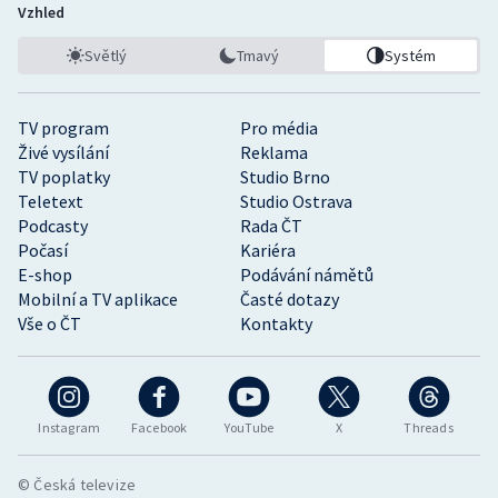
Vzhled
Světlý
Tmavý
Systém
TV program
Pro média
Živé vysílání
Reklama
TV poplatky
Studio Brno
Teletext
Studio Ostrava
Podcasty
Rada ČT
Počasí
Kariéra
E-shop
Podávání námětů
Mobilní a TV aplikace
Časté dotazy
Vše o ČT
Kontakty
Instagram
Facebook
YouTube
X
Threads
© Česká televize