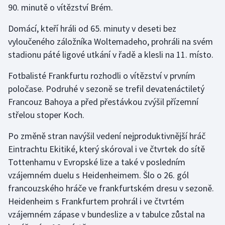
90. minutě o vítězství Brém.
Gymnastika
Domácí, kteří hráli od 65. minuty v deseti bez
vyloučeného záložníka Woltemadeho, prohráli na svém
Házená
stadionu páté ligové utkání v řadě a klesli na 11. místo.
Jezdectví
Fotbalisté Frankfurtu rozhodli o vítězství v prvním
poločase. Podruhé v sezoně se trefil devatenáctiletý
Judo
Francouz Bahoya a před přestávkou zvýšil přízemní
střelou stoper Koch.
Krasobruslení
Po změně stran navýšil vedení nejproduktivnější hráč
Lezení
Eintrachtu Ekitiké, který skóroval i ve čtvrtek do sítě
Tottenhamu v Evropské lize a také v posledním
Lyže a snowboard
vzájemném duelu s Heidenheimem. Šlo o 26. gól
francouzského hráče ve frankfurtském dresu v sezoně.
Moderní pětiboj
Heidenheim s Frankfurtem prohrál i ve čtvrtém
vzájemném zápase v bundeslize a v tabulce zůstal na
Motorsport