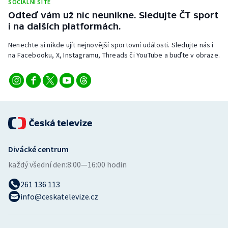
SOCIÁLNÍ SÍTĚ
Odteď vám už nic neunikne. Sledujte ČT sport
i na dalších platformách.
Nenechte si nikde ujít nejnovější sportovní události. Sledujte nás i
na Facebooku, X, Instagramu, Threads či YouTube a buďte v obraze.
Divácké centrum
každý všední den:
8:00—16:00 hodin
261 136 113
info@ceskatelevize.cz