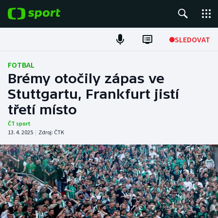
POPULÁRNÍ
SLEDOVAT
Fotbal
FOTBAL
Brémy otočily zápas ve
Hokej
Stuttgartu, Frankfurt jistí
třetí místo
Tenis
ČT sport
Atletika
13. 4. 2025
|
Zdroj:
ČTK
Cyklistika
DALŠÍ SPORTY
Americký fotbal
NEPŘEHLÉDNĚTE