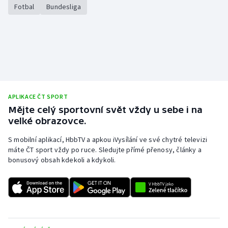
Stolní tenis
Fotbal
Bundesliga
Triatlon
Veslování
Vodní slalom
APLIKACE ČT SPORT
Volejbal
Mějte celý sportovní svět vždy u sebe i na
velké obrazovce.
Ostatní
S mobilní aplikací, HbbTV a apkou iVysílání ve své chytré televizi
máte ČT sport vždy po ruce. Sledujte přímé přenosy, články a
bonusový obsah kdekoli a kdykoli.