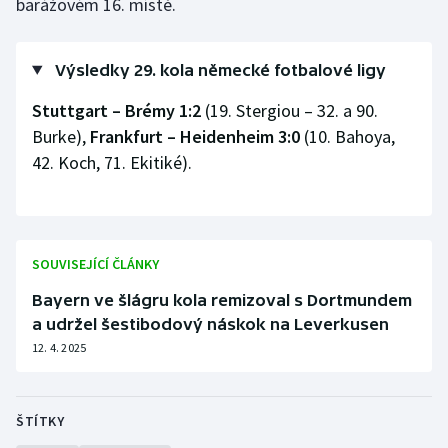
barážovém 16. místě.
Olympijské hry
Výsledky 29. kola německé fotbalové ligy
Parasport
Stuttgart – Brémy 1:2
(19. Stergiou – 32. a 90.
Plavání
Burke),
Frankfurt – Heidenheim 3:0
(10. Bahoya,
42. Koch, 71. Ekitiké).
Plážový volejbal
Ragby
SOUVISEJÍCÍ ČLÁNKY
Rychlobruslení
Bayern ve šlágru kola remizoval s Dortmundem
Rychlostní kanoistika
a udržel šestibodový náskok na Leverkusen
12. 4. 2025
Short track
Sportovní střelba
ŠTÍTKY