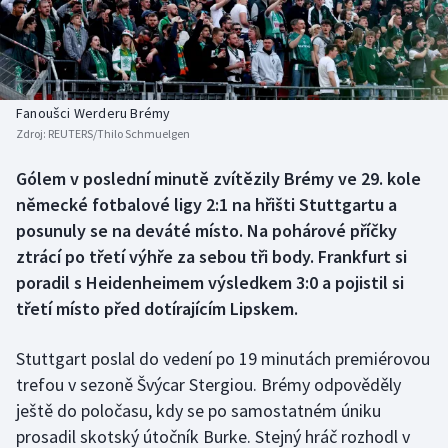
Baseball a softbal
Soutěže
Basketbal
Historické návraty
Biatlon
Aplikace ČT sport
Fanoušci Werderu Brémy
Zdroj:
REUTERS/Thilo Schmuelgen
Boby a skeleton
AZ kvíz
Gólem v poslední minutě zvítězily Brémy ve 29. kole
německé fotbalové ligy 2:1 na hřišti Stuttgartu a
Box
posunuly se na deváté místo. Na pohárové příčky
Curling
ztrácí po třetí výhře za sebou tři body. Frankfurt si
poradil s Heidenheimem výsledkem 3:0 a pojistil si
Dostihy
třetí místo před dotírajícím Lipskem.
Florbal
Stuttgart poslal do vedení po 19 minutách premiérovou
trefou v sezoně Švýcar Stergiou. Brémy odpověděly
Futsal
ještě do poločasu, kdy se po samostatném úniku
prosadil skotský útočník Burke. Stejný hráč rozhodl v
Golf