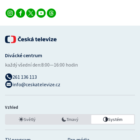
Stolní tenis
Triatlon
Veslování
Vodní slalom
Divácké centrum
Volejbal
každý všední den:
8:00—16:00 hodin
261 136 113
Ostatní
info@ceskatelevize.cz
Vzhled
Světlý
Tmavý
Systém
TV program
Pro média