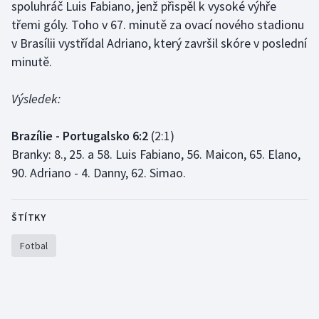
spoluhráč Luis Fabiano, jenž přispěl k vysoké výhře
třemi góly. Toho v 67. minutě za ovací nového stadionu
Gymnastika
v Brasílii vystřídal Adriano, který završil skóre v poslední
minutě.
Házená
Výsledek:
Jezdectví
Brazílie - Portugalsko 6:2
(2:1)
Judo
Branky: 8., 25. a 58. Luis Fabiano, 56. Maicon, 65. Elano,
Krasobruslení
90. Adriano - 4. Danny, 62. Simao.
Lezení
ŠTÍTKY
Lyže a snowboard
Fotbal
Moderní pětiboj
Motorsport