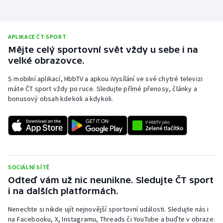
Olympijské hry
APLIKACE ČT SPORT
Parasport
Mějte celý sportovní svět vždy u sebe i na
velké obrazovce.
Plavání
S mobilní aplikací, HbbTV a apkou iVysílání ve své chytré televizi
Plážový volejbal
máte ČT sport vždy po ruce. Sledujte přímé přenosy, články a
bonusový obsah kdekoli a kdykoli.
Ragby
Rychlobruslení
Rychlostní kanoistika
SOCIÁLNÍ SÍTĚ
Odteď vám už nic neunikne. Sledujte ČT sport
Short track
i na dalších platformách.
Sportovní střelba
Nenechte si nikde ujít nejnovější sportovní události. Sledujte nás i
na Facebooku, X, Instagramu, Threads či YouTube a buďte v obraze.