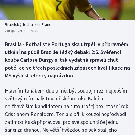
Baseball a softbal
Soutěže
Basketbal
Historické návraty
Brazilský fotbalista Elano
Zdroj:
AP/Eraldo Peres
Biatlon
Aplikace ČT sport
Brasília - Fotbalisté Portugalska utrpěli v přípravném
Boby a skeleton
AZ kvíz
utkání na půdě Brazílie těžký debakl 2:6. Svěřenci
kouče Carlose Dungy si tak vydatně spravili chuť
Box
poté, co ve třech posledních zápasech kvalifikace na
MS vyšli střelecky naprázdno.
Curling
Hlavním tahákem duelu měl být souboj mezi nejlepším
Dostihy
světovým fotbalistou loňského roku Kaká a
Florbal
nejžhavějším kandidátem na tuto trofej pro letošní rok
Cristianem Ronaldem. Ten ale příliš kouzel nepředvedl,
Futsal
zatímco Kaká připravoval pro své spoluhráče jednu
šanci za druhou. Největší hvězdou se pak stal jeho
Golf