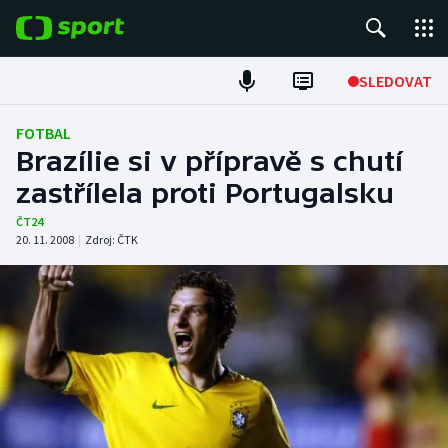
POPULÁRNÍ
SLEDOVAT
Fotbal
FOTBAL
Brazílie si v přípravě s chutí
Hokej
zastřílela proti Portugalsku
Tenis
ČT24
20. 11. 2008
|
Zdroj:
ČTK
Atletika
Cyklistika
DALŠÍ SPORTY
Americký fotbal
NEPŘEHLÉDNĚTE