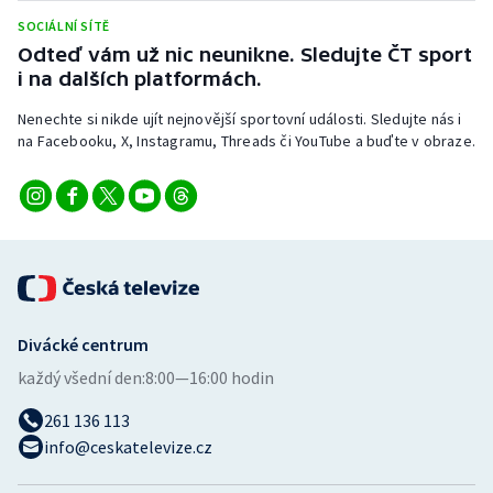
Stolní tenis
SOCIÁLNÍ SÍTĚ
Odteď vám už nic neunikne. Sledujte ČT sport
Triatlon
i na dalších platformách.
Nenechte si nikde ujít nejnovější sportovní události. Sledujte nás i
Veslování
na Facebooku, X, Instagramu, Threads či YouTube a buďte v obraze.
Vodní slalom
Volejbal
Ostatní
Divácké centrum
každý všední den:
8:00—16:00 hodin
261 136 113
info@ceskatelevize.cz