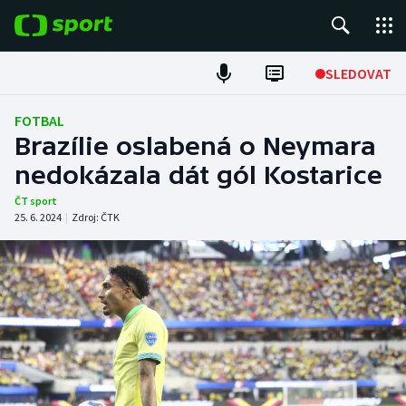
POPULÁRNÍ
SLEDOVAT
Fotbal
FOTBAL
Brazílie oslabená o Neymara
Hokej
nedokázala dát gól Kostarice
Tenis
ČT sport
25. 6. 2024
|
Zdroj:
ČTK
Atletika
Cyklistika
DALŠÍ SPORTY
Americký fotbal
NEPŘEHLÉDNĚTE