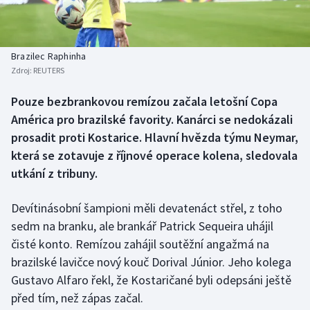
Baseball a softbal
Soutěže
Basketbal
Historické návraty
Brazilec Raphinha
Zdroj:
REUTERS
Biatlon
Aplikace ČT sport
Pouze bezbrankovou remízou začala letošní Copa
Boby a skeleton
AZ kvíz
América pro brazilské favority. Kanárci se nedokázali
prosadit proti Kostarice. Hlavní hvězda týmu Neymar,
Box
která se zotavuje z říjnové operace kolena, sledovala
utkání z tribuny.
Curling
Devítinásobní šampioni měli devatenáct střel, z toho
Dostihy
sedm na branku, ale brankář Patrick Sequeira uhájil
Florbal
čisté konto. Remízou zahájil soutěžní angažmá na
brazilské lavičce nový kouč Dorival Júnior. Jeho kolega
Futsal
Gustavo Alfaro řekl, že Kostaričané byli odepsáni ještě
před tím, než zápas začal.
Golf