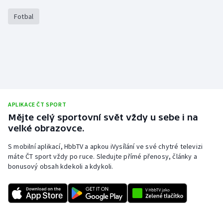
Olympijské hry
Fotbal
Parasport
Plavání
Plážový volejbal
APLIKACE ČT SPORT
Ragby
Mějte celý sportovní svět vždy u sebe i na
velké obrazovce.
Rychlobruslení
S mobilní aplikací, HbbTV a apkou iVysílání ve své chytré televizi
máte ČT sport vždy po ruce. Sledujte přímé přenosy, články a
Rychlostní kanoistika
bonusový obsah kdekoli a kdykoli.
Short track
Sportovní střelba