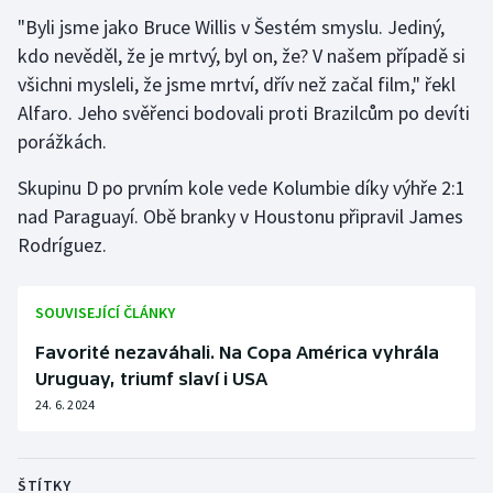
"Byli jsme jako Bruce Willis v Šestém smyslu. Jediný,
Gymnastika
kdo nevěděl, že je mrtvý, byl on, že? V našem případě si
všichni mysleli, že jsme mrtví, dřív než začal film," řekl
Házená
Alfaro. Jeho svěřenci bodovali proti Brazilcům po devíti
porážkách.
Jezdectví
Skupinu D po prvním kole vede Kolumbie díky výhře 2:1
Judo
nad Paraguayí. Obě branky v Houstonu připravil James
Rodríguez.
Krasobruslení
SOUVISEJÍCÍ ČLÁNKY
Lezení
Favorité nezaváhali. Na Copa América vyhrála
Lyže a snowboard
Uruguay, triumf slaví i USA
24. 6. 2024
Moderní pětiboj
Motorsport
ŠTÍTKY