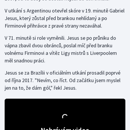
V utkání s Argentinou otevřel skóre v 19. minutě Gabriel
Gymnastika
Jesus, který zůstal před brankou nehlídaný a po
Firminově přihrávce z pravé strany nezaváhal.
Házená
V 71. minutě si role vyměnili. Jesus se po průniku do
Jezdectví
vápna zbavil dvou obránců, poslal míč před branku
volnému Firminovi a vítěz Ligy mistrů s Liverpoolem
Judo
měl snadnou práci.
Krasobruslení
Jesus se za Brazílii v oficiálním utkání prosadil poprvé
od října 2017. "Nevím, co říct. Od začátku jsem myslel
Lezení
jen na to, že dám gól," řekl Jesus.
Lyže a snowboard
Moderní pětiboj
Motorsport