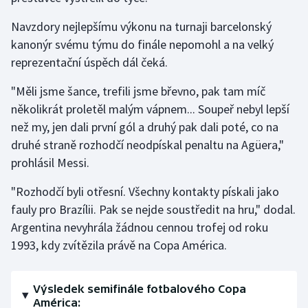
Stolní tenis
Navzdory nejlepšímu výkonu na turnaji barcelonský
Triatlon
kanonýr svému týmu do finále nepomohl a na velký
reprezentační úspěch dál čeká.
Veslování
"Měli jsme šance, trefili jsme břevno, pak tam míč
několikrát proletěl malým vápnem... Soupeř nebyl lepší
Vodní slalom
než my, jen dali první gól a druhý pak dali poté, co na
Volejbal
druhé straně rozhodčí neodpískal penaltu na Agüera,"
prohlásil Messi.
Ostatní
"Rozhodčí byli otřesní. Všechny kontakty pískali jako
fauly pro Brazílii. Pak se nejde soustředit na hru," dodal.
Argentina nevyhrála žádnou cennou trofej od roku
1993, kdy zvítězila právě na Copa América.
Výsledek semifinále fotbalového Copa
América: