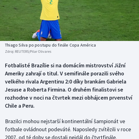
Baseball a softbal
Soutěže
Basketbal
Historické návraty
Biatlon
Aplikace ČT sport
Thiago Silva po postupu do finále Copa América
Boby a skeleton
AZ kvíz
Zdroj:
REUTERS/Pilar Olivares
Box
Fotbalisté Brazílie si na domácím mistrovství Jižní
Ameriky zahrají o titul. V semifinále porazili svého
Curling
velkého rivala Argentinu 2:0 díky brankám Gabriela
Jesuse a Roberta Firmina. O druhém finalistovi se
Dostihy
rozhodne v noci na čtvrtek mezi obhájcem prvenství
Chile a Peru.
Florbal
Brazilci mohou nejstarší kontinentální šampionát ve
Futsal
fotbale ovládnout podeváté. Naposledy zvítězili v roce
2007, od té doby se dostali nejdál do čtvrtfinále.
Golf