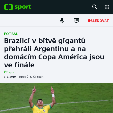
POPULÁRNÍ
SLEDOVAT
Fotbal
FOTBAL
Brazilci v bitvě gigantů
Hokej
přehráli Argentinu a na
domácím Copa América jsou
Tenis
ve finále
Atletika
ČT sport
3. 7. 2019
|
Zdroj:
ČTK
,
ČT sport
Cyklistika
DALŠÍ SPORTY
Americký fotbal
NEPŘEHLÉDNĚTE