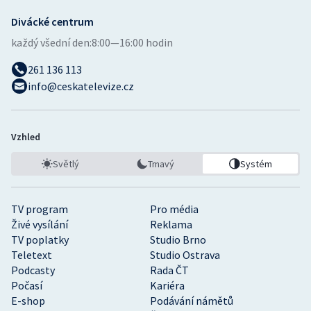
Divácké centrum
každý všední den:
8:00—16:00 hodin
261 136 113
info@ceskatelevize.cz
Vzhled
Světlý
Tmavý
Systém
TV program
Pro média
Živé vysílání
Reklama
TV poplatky
Studio Brno
Teletext
Studio Ostrava
Podcasty
Rada ČT
Počasí
Kariéra
E-shop
Podávání námětů