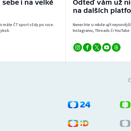
 sebe i na velké
Odteď vám už nic
na dalších platf
izi máte ČT sport vždy po ruce.
Nenechte si nikde ujít nejnovější
ykoli.
Instagramu, Threads či YouTube 
Č