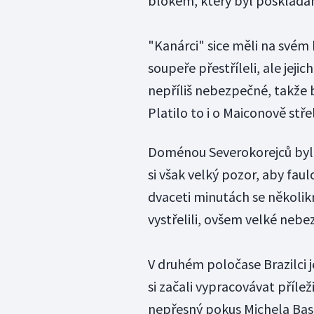
blokem, který byl poskládán
"Kanárci" sice měli na svém
soupeře přestříleli, ale jeji
nepříliš nebezpečné, takže b
Platilo to i o Maiconově stře
Doménou Severokorejců byla 
si však velký pozor, aby fau
dvaceti minutách se několikrá
vystřelili, ovšem velké neb
V druhém poločase Brazilci j
si začali vypracovávat přílež
nepřesný pokus Michela Bast