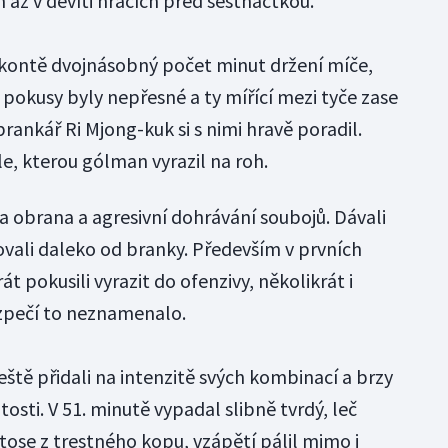
 až v devíti hráčích před šestnáctkou.
 kontě dvojnásobný počet minut držení míče,
ch pokusy byly nepřesné a ty mířící mezi tyče zase
rankář Ri Mjong-kuk si s nimi hravě poradil.
le, kterou gólman vyrazil na roh.
obrana a agresivní dohrávání soubojů. Dávali
lovali daleko od branky. Především v prvních
t pokusili vyrazit do ofenzivy, několikrát i
ezpečí to neznamenalo.
eště přidali na intenzitě svých kombinací a brzy
itosti. V 51. minutě vypadal slibně tvrdý, leč
ose z trestného kopu, vzápětí pálil mimo i