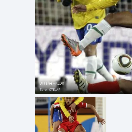
Curling
Dostihy
Florbal
Futsal
Golf
Gymnastika
Brazílie - KLDR
Zdroj:
ČTK/AP