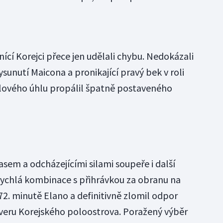
nící Korejci přece jen udělali chybu. Nedokázali
ysunutí Maicona a pronikající pravý bek v roli
ulového úhlu propálil špatně postaveného
časem a odcházejícími silami soupeře i další
 rychlá kombinace s přihrávkou za obranu na
72. minutě Elano a definitivně zlomil odpor
eru Korejského poloostrova. Poražený výběr