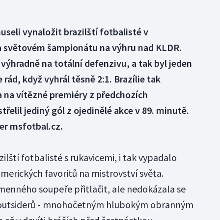
eli vynaložit brazilští fotbalisté v
 světovém šampionátu na výhru nad KLDR.
 výhradně na totální defenzivu, a tak byl jeden
 rád, když vyhrál těsně 2:1. Brazílie tak
a na vítězné premiéry z předchozích
třelil jediný gól z ojedinělé akce v 89. minutě.
ver msfotbal.cz.
lští fotbalisté s rukavicemi, i tak vypadalo
merických favoritů na mistrovství světa.
ejmenného soupeře přitlačit, ale nedokázala se
í outsiderů - mnohočetným hlubokým obranným