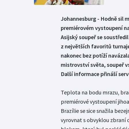
Johannesburg - Hodně sil mus
premiérovém vystoupení na
Asijský soupeř se soustředil
z největších favoritů turnaje
nakonec bez potíží navázal
mistrovství světa, soupeř vs
Další informace přináší ser
Teplota na bodu mrazu, brazi
premiérové vystoupení jihoa
Brazílie se sice snažila bez
vyrovnat s obvyklou zbran