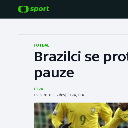
POPULÁRNÍ
DALŠÍ SPORTY
Fotbal
Americký fotbal
FOTBAL
Brazilci se pr
Hokej
Baseball a softbal
pauze
Tenis
Basketbal
Atletika
Biatlon
ČT24
15. 6. 2010
|
Zdroj:
ČT24
,
ČTK
Cyklistika
Boby a skeleton
Box