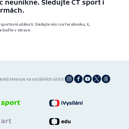
 neunikne. Sledujte ČT sport i
ormách.
 sportovní události. Sledujte nás i na Facebooku, X,
a buďte v obraze.
eská televize na sociálních sítích: