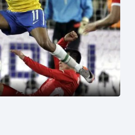
Moderní pětiboj
Triatlon
Motorsport
Veslování
Olympijské hry
Vodní slalom
Parasport
Volejbal
Plavání
Ostatní
Plážový volejbal