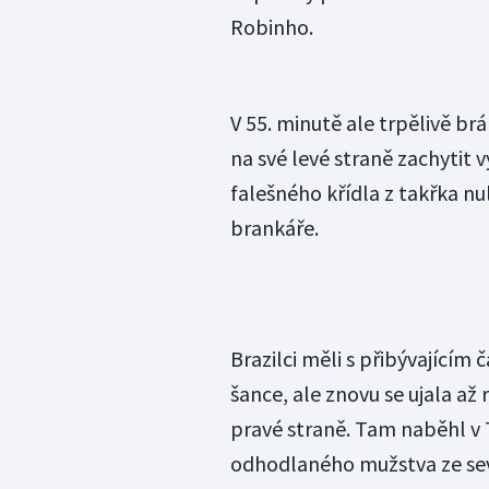
Robinho.
V 55. minutě ale trpělivě brá
na své levé straně zachytit v
falešného křídla z takřka n
brankáře.
Brazilci měli s přibývajícím 
šance, ale znovu se ujala až
pravé straně. Tam naběhl v 
odhodlaného mužstva ze sev