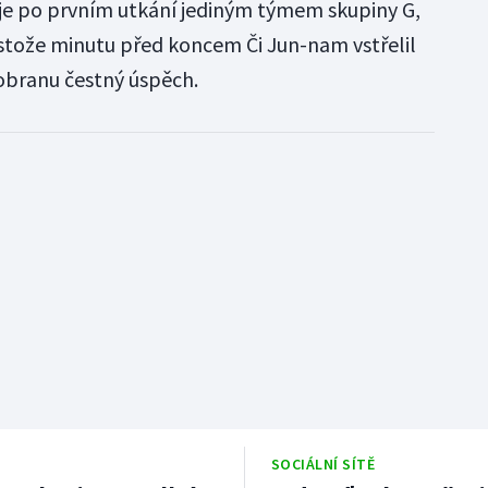
a je po prvním utkání jediným týmem skupiny G,
stože minutu před koncem Či Jun-nam vstřelil
obranu čestný úspěch.
SOCIÁLNÍ SÍTĚ