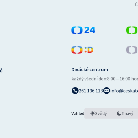
Č
Divácké centrum
ů
každý všední den:
8:00—16:00 ho
261 136 113
info@ceskate
Vzhled
Světlý
Tmavý