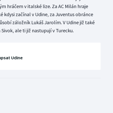
ým hráčem v italské lize. Za AC Milán hraje
é kdysi začínal v Udine, za Juventus obránce
sobí záložník Lukáš Jarolím. V Udine již také
vok, ale ti již nastupují v Turecku.
upsat Udine