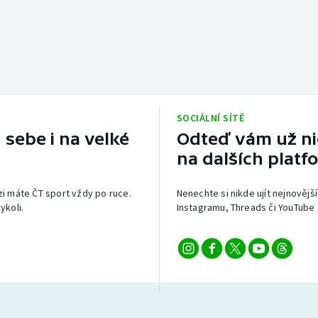
SOCIÁLNÍ SÍTĚ
 sebe i na velké
Odteď vám už nic
na dalších platf
izi máte ČT sport vždy po ruce.
Nenechte si nikde ujít nejnovější
ykoli.
Instagramu, Threads či YouTube 