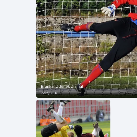
Curling
Dostihy
Florbal
Futsal
Golf
Gymnastika
Brankář Zdeněk Zlámal
Zdroj:
ČTK