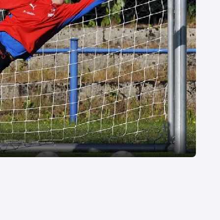
Moderní pětiboj
Triatlon
Motorsport
Veslování
Olympijské hry
Vodní slalom
Parasport
Volejbal
Plavání
Ostatní
Plážový volejbal