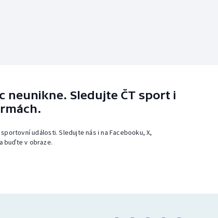
 neunikne. Sledujte ČT sport i
ormách.
 sportovní události. Sledujte nás i na Facebooku, X,
a buďte v obraze.