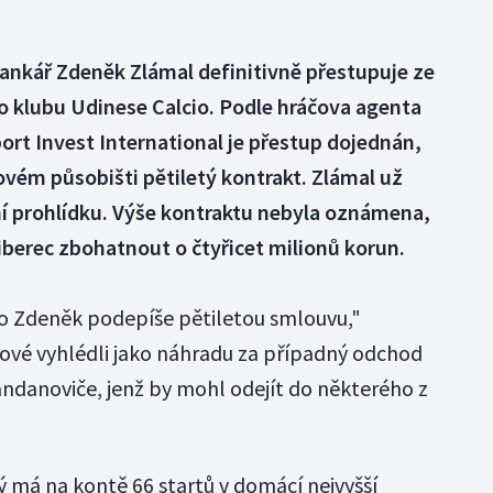
brankář Zdeněk Zlámal definitivně přestupuje ze
o klubu Udinese Calcio. Podle hráčova agenta
port Invest International je přestup dojednán,
ovém působišti pětiletý kontrakt. Zlámal už
otní prohlídku. Výše kontraktu nebyla oznámena,
berec zbohatnout o čtyřicet milionů korun.
o Zdeněk podepíše pětiletou smlouvu,"
alové vyhlédli jako náhradu za případný odchod
ndanoviče, jenž by mohl odejít do některého z
ý má na kontě 66 startů v domácí nejvyšší