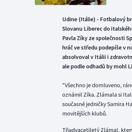
Udine (Itálie) - Fotbalový 
Slovanu Liberec do italskéh
Pavla Zíky ze společnosti S
hráč ve středu podepíše v n
absolvoval v Itálii i zdrav
ale podle odhadů by mohl Li
"Všechno je domluveno, rán
oznámil Zíka. Zlámala si It
současné jedničky Samira Ha
movitějších klubů.
Třiadvacetiletý Zlámal, kter