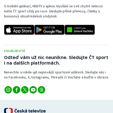
Stolní tenis
S mobilní aplikací, HbbTV a apkou iVysílání ve své chytré televizi
máte ČT sport vždy po ruce. Sledujte přímé přenosy, články a
Triatlon
bonusový obsah kdekoli a kdykoli.
Veslování
Vodní slalom
SOCIÁLNÍ SÍTĚ
Volejbal
Odteď vám už nic neunikne. Sledujte ČT sport
i na dalších platformách.
Ostatní
Nenechte si nikde ujít nejnovější sportovní události. Sledujte nás i
na Facebooku, X, Instagramu, Threads či YouTube a buďte v obraze.