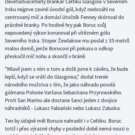
Devětadvacetiletý brankář Celtiku Glasgow v Severním
Irsku nejprve zavinil úvodní gól, když nedosáhl na
Gymnastika
centrovaný míč a domácí útočník Fenney skóroval do
prázdné branky. Po hodině hry pak Boruc svůj
Házená
nepovedený výkon korunoval při vítězném gólu
Severního Irska. Stoper Źewlakow mu poslal z 35 metrů
Jezdectví
malou domů, jenže Borucovi při pokusu o odkop
přeskočil míč nohu a skončil v bráně.
Judo
"Mluvil jsem s ním o tom a došli jsme k závěru, že bude
Krasobruslení
lepší, když se vrátí do Glasgowa," dodal trenér
národního mužstva s tím, že jako náhradu povolá
Lezení
gólmana Polonie Varšava Sebastiana Przyrowského.
Proti San Marinu ale dostane šanci jeden z dvojice
Lyže a snowboard
náhradníků - Lukasz Fabiański nebo Lukasz Zaluska.
Moderní pětiboj
Ten by údajně měl Boruce nahradit i v Celtiku. Boruc
totiž i přes výrazné chyby v poslední době nemá nouzi o
Motorsport