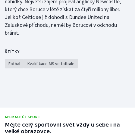
nabídky. Největší zájem projevil anglický Newcastle,
který chce Boruce v létě získat za čtyři miliony liber.
Olympijské hry
Jelikož Celtic se již dohodl s Dundee United na
Parasport
Zaluskově příchodu, neměl by Borucovi v odchodu
bránit.
Plavání
ŠTÍTKY
Plážový volejbal
Fotbal
Kvalifikace MS ve fotbale
Ragby
Rychlobruslení
Rychlostní kanoistika
Short track
APLIKACE ČT SPORT
Mějte celý sportovní svět vždy u sebe i na
Sportovní střelba
velké obrazovce.