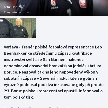
Baseball a softbal
Soutěže
Artur Boruc
Zdroj:
arturboruc.com
Basketbal
Historické návraty
Biatlon
Aplikace ČT sport
Boby a skeleton
AZ kvíz
Varšava - Trenér polské fotbalové reprezentace Leo
Box
Beenhakker ke středečnímu zápasu kvalifikace
mistrovství světa se San Marinem nakonec
Curling
nenominoval dosavadní brankářskou jedničku Artura
Boruce. Reagoval tak na jeho nepovedený výkon v
Dostihy
sobotním zápase v Severním Irsku, kde se gólman
výrazně podepsal pod dva inkasované góly při prohře
Florbal
2:3. Boruc polskou reprezentaci opustil. Informoval o
Futsal
tom polský tisk.
Golf