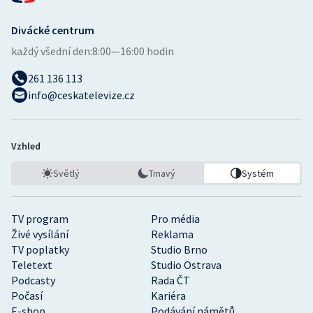
Divácké centrum
každý všední den:
8:00—16:00 hodin
261 136 113
info@ceskatelevize.cz
Vzhled
Světlý
Tmavý
Systém
TV program
Pro média
Živé vysílání
Reklama
TV poplatky
Studio Brno
Teletext
Studio Ostrava
Podcasty
Rada ČT
Počasí
Kariéra
E-shop
Podávání námětů