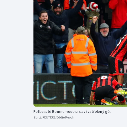
Curling
Dostihy
Florbal
Futsal
Golf
Gymnastika
Fotbalisté Bournemouthu slaví vstřelený gól
Zdroj:
REUTERS/Eddie Keogh