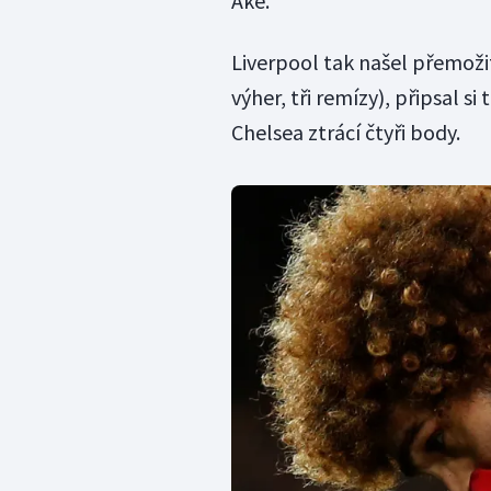
Aké.
Liverpool tak našel přemoži
výher, tři remízy), připsal s
Chelsea ztrácí čtyři body.