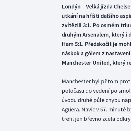
Londýn – Velká jízda Chelsea 
utkání na hřišti dalšího asp
zvítězili 3:1. Po osmém tri
druhým Arsenalem, který i d
Ham 5:1. Předskočit je mohl
náskok a gólem z nastavení
Manchester United, který r
Manchester byl přitom proti 
poločasu do vedení po smoln
úvodu druhé půle chybu napr
Agüera. Navíc v 57. minutě by
trefil jen břevno zcela odkry