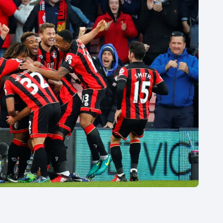
Moderní pětiboj
Triatlon
Motorsport
Veslování
Olympijské hry
Vodní slalom
Parasport
Volejbal
Plavání
Ostatní
Plážový volejbal