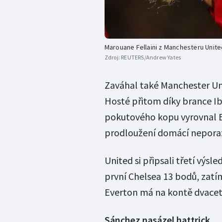
Marouane Fellaini z Manchesteru Unite
Zdroj:
REUTERS/Andrew Yates
Zaváhal také Manchester Unit
Hosté přitom díky brance Ibr
pokutového kopu vyrovnal Ba
prodloužení domácí neporazi
United si připsali třetí výsl
první Chelsea 13 bodů, zatí
Everton má na kontě dvacet
Sánchez nasázel hattrick