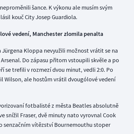
e neproměnili šance. K výkonu ale musím svým
ásil kouč City Josep Guardiola.
lové vedení, Manchester zlomila penalta
Jürgena Kloppa nevyužili možnost vrátit se na
Arsenal. Do zápasu přitom vstoupili skvěle a po
 se trefili v rozmezí dvou minut, vedli 2:0. Po
žil Wilson, ale hostům vrátil dvougólové vedení
orizovaní fotbalisté z města Beatles absolutně
rve snížil Fraser, dvě minuty nato vyrovnal Cook
o senzačním vítězství Bournemouthu stoper