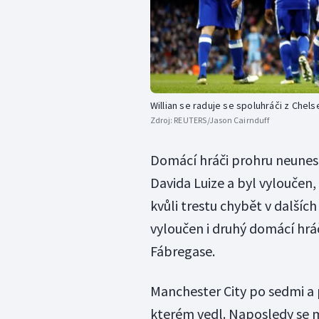
Willian se raduje se spoluhráči z Chel
Zdroj:
REUTERS/Jason Cairnduff
Domácí hráči prohru neunesl
Davida Luize a byl vyloučen
kvůli trestu chybět v dalšíc
vyloučen i druhý domácí hrá
Fábregase.
Manchester City po sedmi a 
kterém vedl. Naposledy se m