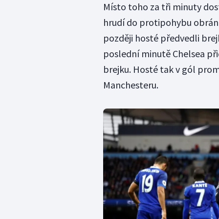
Místo toho za tři minuty dos
hrudí do protipohybu obrán
později hosté předvedli brej
poslední minutě Chelsea při
brejku. Hosté tak v gól promě
Manchesteru.