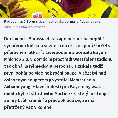
Baseball a softbal
Soutěže
Basketbal
Historické návraty
Radost hráčů Borussie, s maskou Spidermana Aubameyang
Zdroj:
AP/Sascha Schuermann
Biatlon
Aplikace ČT sport
Dortmund - Borussia dala zapomenout na nepříliš
Boby a skeleton
AZ kvíz
vydařenou loňskou sezonu i na drtivou porážku 0:4 v
přípravném utkání s Liverpoolem a porazila Bayern
Box
Mnichov 2:0. V domácím prostředí Westfalenstadionu
tak obhájila německý superpohár, a získala tudíž i
Curling
první pohár po více než roční pauze. Vítězství nad
oslabeným soupeřem jí vystřílel Mchitarjan a
Dostihy
Aubameyang. Hlavní bolestí pro Bayern by však
Florbal
mohla být ztráta Javiho Martíneze, který odstoupil
ze hry kvůli zranění a předpokládá se, že má
Futsal
přetržený vaz v koleně.
Golf