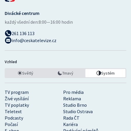
Divácké centrum
každý všední den:
8:00—16:00 hodin
261 136 113
info@ceskatelevize.cz
Vzhled
Světlý
Tmavý
Systém
TV program
Pro média
Živé vysílání
Reklama
TV poplatky
Studio Brno
Teletext
Studio Ostrava
Podcasty
Rada ČT
Počasí
Kariéra
E-shop
Podávání námětů