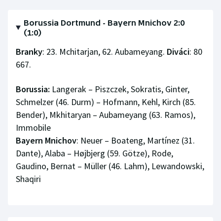
Olympijské hry
Borussia Dortmund - Bayern Mnichov 2:0
(1:0)
Parasport
Branky
: 23. Mchitarjan, 62. Aubameyang.
Diváci
: 80
Plavání
667.
Plážový volejbal
Borussia:
Langerak – Piszczek, Sokratis, Ginter,
Schmelzer (46. Durm) – Hofmann, Kehl, Kirch (85.
Ragby
Bender), Mkhitaryan – Aubameyang (63. Ramos),
Immobile
Rychlobruslení
Bayern Mnichov
: Neuer – Boateng, Martínez (31.
Dante), Alaba – Højbjerg (59. Götze), Rode,
Rychlostní kanoistika
Gaudino, Bernat – Müller (46. Lahm), Lewandowski,
Shaqiri
Short track
Sportovní střelba