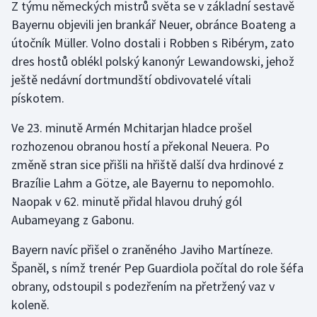
Z týmu německých mistrů světa se v základní sestavě
Bayernu objevili jen brankář Neuer, obránce Boateng a
Gymnastika
útočník Müller. Volno dostali i Robben s Ribérym, zato
dres hostů oblékl polský kanonýr Lewandowski, jehož
Házená
ještě nedávní dortmundští obdivovatelé vítali
pískotem.
Jezdectví
Ve 23. minutě Armén Mchitarjan hladce prošel
Judo
rozhozenou obranou hostí a překonal Neuera. Po
změně stran sice přišli na hřiště další dva hrdinové z
Krasobruslení
Brazílie Lahm a Götze, ale Bayernu to nepomohlo.
Naopak v 62. minutě přidal hlavou druhý gól
Lezení
Aubameyang z Gabonu.
Lyže a snowboard
Bayern navíc přišel o zraněného Javiho Martíneze.
Španěl, s nímž trenér Pep Guardiola počítal do role šéfa
Moderní pětiboj
obrany, odstoupil s podezřením na přetržený vaz v
koleně.
Motorsport