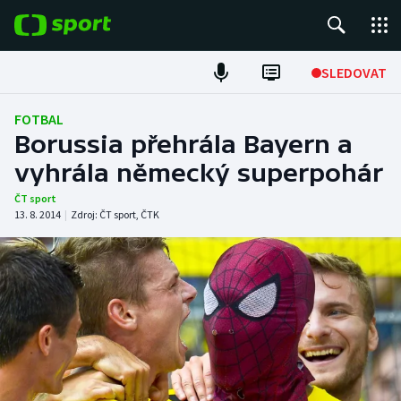
POPULÁRNÍ
SLEDOVAT
Fotbal
FOTBAL
Borussia přehrála Bayern a
Hokej
vyhrála německý superpohár
Tenis
ČT sport
13. 8. 2014
|
Zdroj:
ČT sport
,
ČTK
Atletika
Cyklistika
DALŠÍ SPORTY
Americký fotbal
NEPŘEHLÉDNĚTE