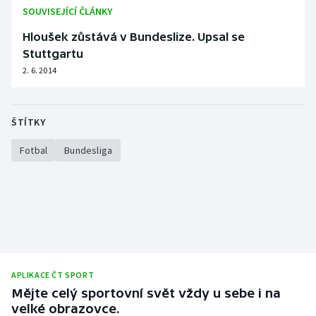
Stolní tenis
SOUVISEJÍCÍ ČLÁNKY
Hloušek zůstává v Bundeslize. Upsal se
Triatlon
Stuttgartu
2. 6. 2014
Veslování
Vodní slalom
ŠTÍTKY
Volejbal
Fotbal
Bundesliga
Ostatní
APLIKACE ČT SPORT
Mějte celý sportovní svět vždy u sebe i na
velké obrazovce.