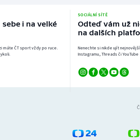
SOCIÁLNÍ SÍTĚ
 sebe i na velké
Odteď vám už nic
na dalších platf
izi máte ČT sport vždy po ruce.
Nenechte si nikde ujít nejnovější
ykoli.
Instagramu, Threads či YouTube 
Č