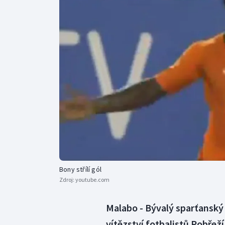
Curling
Dostihy
Florbal
Futsal
Golf
Gymnastika
Bony střílí gól
Zdroj:
youtube.com
Malabo - Bývalý sparťanský 
vítězství fotbalistů Pobřež