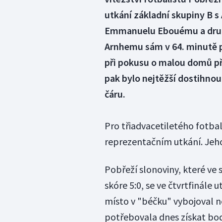
utkání základní skupiny B s 
Emmanuelu Ebouému a druh
Arnhemu sám v 64. minutě 
při pokusu o malou domů př
pak bylo nejtěžší dostihnou
čáru.
Pro třiadvacetiletého fotbal
reprezentačním utkání. Jeho
Pobřeží slonoviny, které ve 
skóre 5:0, se ve čtvrtfinále
místo v "béčku" vybojoval n
potřebovala dnes získat bod