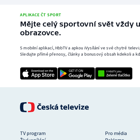
APLIKACE ČT SPORT
Mějte celý sportovní svět vždy u
obrazovce.
S mobilní aplikací, HbbTV a apkou iVysílání ve své chytré telev
Sledujte přímé přenosy, články a bonusový obsah kdekoli a kd
TV program
Pro média