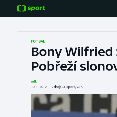
POPULÁRNÍ
DALŠÍ SPORTY
Fotbal
Americký fotbal
FOTBAL
Bony Wilfried z
Hokej
Baseball a softbal
Pobřeží slono
Tenis
Basketbal
Atletika
Biatlon
mlk
30. 1. 2012
|
Zdroj:
ČT sport
,
ČTK
Cyklistika
Boby a skeleton
Box