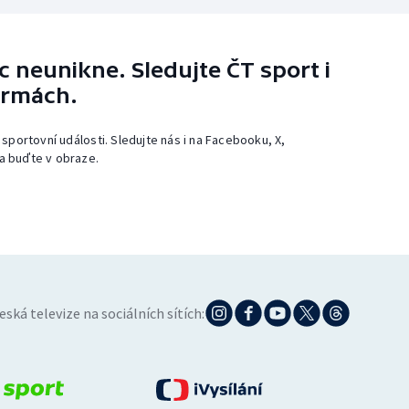
 neunikne. Sledujte ČT sport i
ormách.
 sportovní události. Sledujte nás i na Facebooku, X,
a buďte v obraze.
eská televize na sociálních sítích: