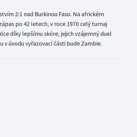
ězstvím 2:1 nad Burkinou Faso. Na africkém
ápas po 42 letech, v roce 1970 celý turnaj
ulce díky lepšímu skóre, jejich vzájemný duel
u v úvodu vyřazovací části bude Zambie.