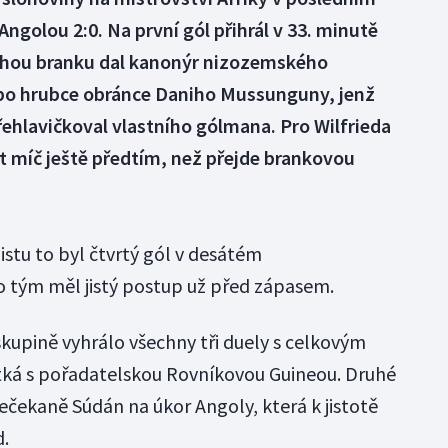
Angolou 2:0. Na první gól přihrál v 33. minutě
ou branku dal kanonýr nizozemského
po hrubce obránce Daniho Mussunguny, jenž
ehlavičkoval vlastního gólmana. Pro Wilfrieda
t míč ještě předtím, než přejde brankovou
istu to byl čtvrtý gól v desátém
 tým měl jistý postup už před zápasem.
skupině vyhrálo všechny tři duely s celkovým
 utká s pořadatelskou Rovníkovou Guineou. Druhé
ečekaně Súdán na úkor Angoly, která k jistotě
.