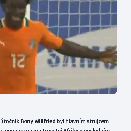
Moderní pětiboj
Triatlon
Motorsport
Veslování
Olympijské hry
Vodní slalom
Parasport
Volejbal
Plavání
Ostatní
Plážový volejbal
útočník Bony Willfried byl hlavním strůjcem
í slonoviny na mistrovství Afriky v posledním