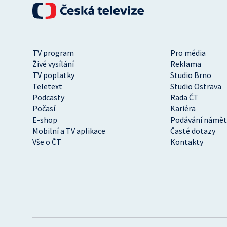
TV program
Pro média
Živé vysílání
Reklama
TV poplatky
Studio Brno
Teletext
Studio Ostrava
Podcasty
Rada ČT
Počasí
Kariéra
E-shop
Podávání námět
Mobilní a TV aplikace
Časté dotazy
Vše o ČT
Kontakty