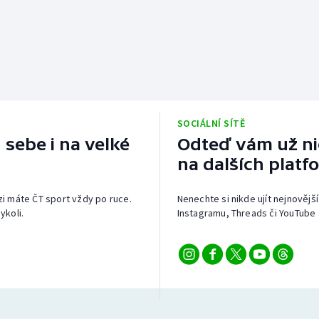
SOCIÁLNÍ SÍTĚ
 sebe i na velké
Odteď vám už nic
na dalších platf
izi máte ČT sport vždy po ruce.
Nenechte si nikde ujít nejnovější
ykoli.
Instagramu, Threads či YouTube 