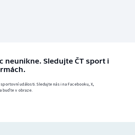
 neunikne. Sledujte ČT sport i
ormách.
 sportovní události. Sledujte nás i na Facebooku, X,
a buďte v obraze.