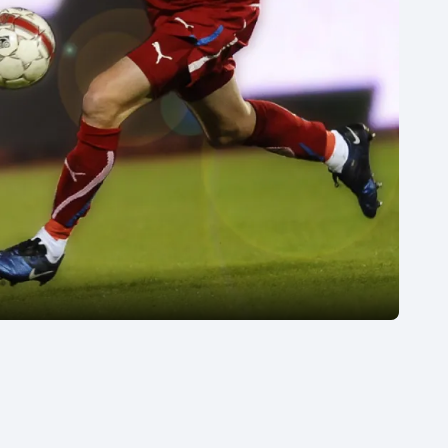
Moderní pětiboj
Triatlon
Motorsport
Veslování
Olympijské hry
Vodní slalom
Parasport
Volejbal
Plavání
Ostatní
Plážový volejbal