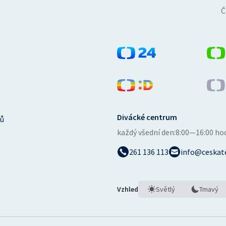
Č
Divácké centrum
ů
každý všední den:
8:00—16:00 ho
261 136 113
info@ceskate
Vzhled
Světlý
Tmavý