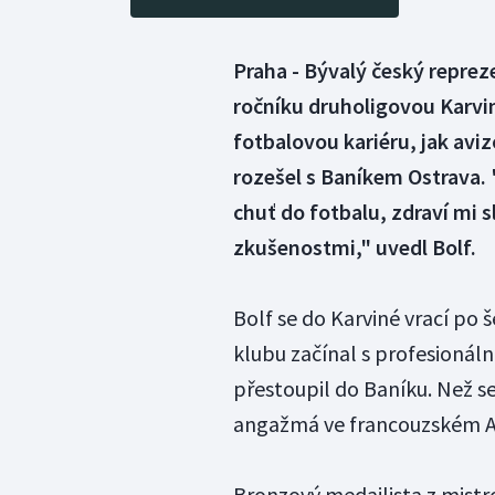
Praha - Bývalý český reprez
ročníku druholigovou Karvi
fotbalovou kariéru, jak avi
rozešel s Baníkem Ostrava.
chuť do fotbalu, zdraví mi 
zkušenostmi," uvedl Bolf.
Bolf se do Karviné vrací po 
klubu začínal s profesionál
přestoupil do Baníku. Než se 
angažmá ve francouzském Au
Bronzový medailista z mistr