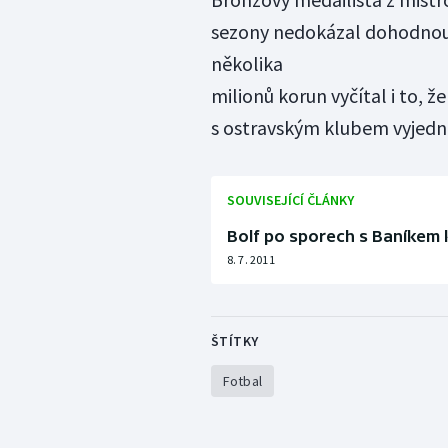
sezony nedokázal dohodnout
několika
milionů korun vyčítal i to, 
s ostravským klubem vyjedna
SOUVISEJÍCÍ ČLÁNKY
Bolf po sporech s Baníkem 
8. 7. 2011
ŠTÍTKY
Fotbal