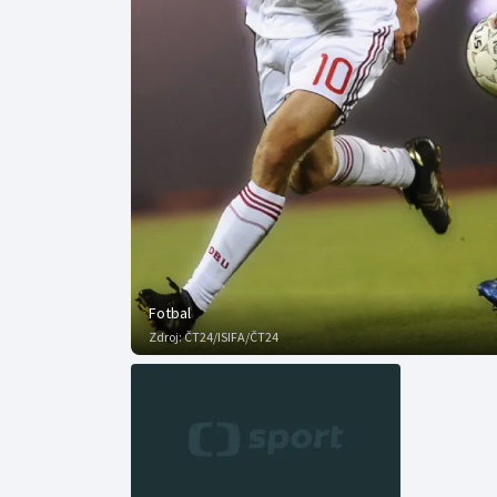
Curling
Dostihy
Florbal
Futsal
Golf
Gymnastika
Fotbal
Zdroj:
ČT24/ISIFA/ČT24