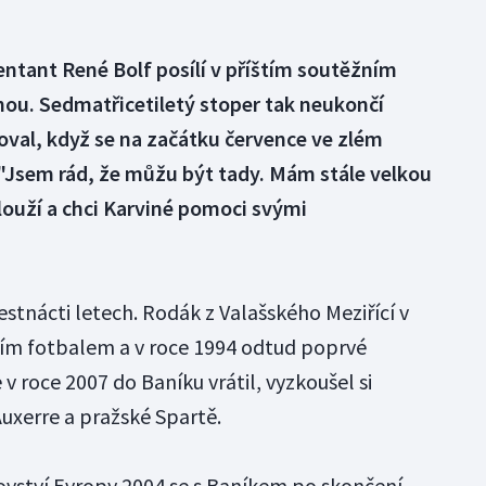
entant René Bolf posílí v příštím soutěžním
nou. Sedmatřicetiletý stoper tak neukončí
zoval, když se na začátku července ve zlém
 "Jsem rád, že můžu být tady. Mám stále velkou
slouží a chci Karviné pomoci svými
šestnácti letech. Rodák z Valašského Meziřící v
ním fotbalem a v roce 1994 odtud poprvé
v roce 2007 do Baníku vrátil, vyzkoušel si
xerre a pražské Spartě.
ovství Evropy 2004 se s Baníkem po skončení