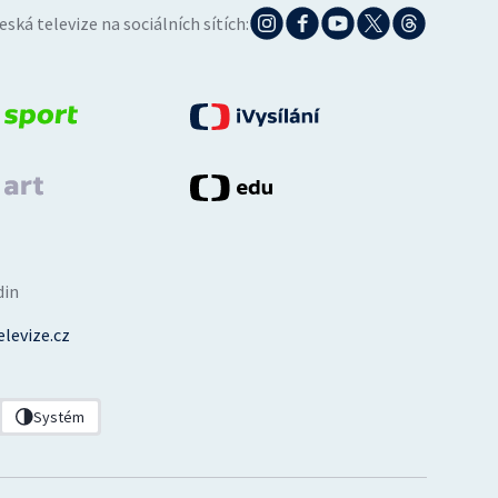
eská televize na sociálních sítích:
din
levize.cz
Systém