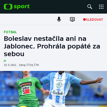
POPULÁRNÍ
SLEDOVAT
Fotbal
FOTBAL
Boleslav nestačila ani na
Hokej
Jablonec. Prohrála popáté za
sebou
Tenis
jh
Atletika
15. 5. 2011
|
Zdroj:
ČT24
,
ČTK
Cyklistika
DALŠÍ SPORTY
Americký fotbal
NEPŘEHLÉDNĚTE