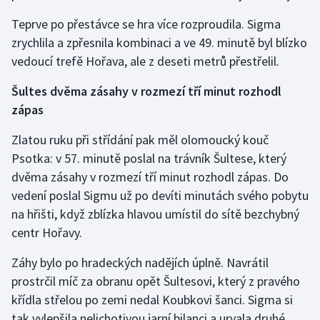
Teprve po přestávce se hra více rozproudila. Sigma
zrychlila a zpřesnila kombinaci a ve 49. minutě byl blízko
vedoucí trefě Hořava, ale z deseti metrů přestřelil.
Šultes dvěma zásahy v rozmezí tří minut rozhodl
zápas
Zlatou ruku při střídání pak měl olomoucký kouč
Psotka: v 57. minutě poslal na trávník Šultese, který
dvěma zásahy v rozmezí tří minut rozhodl zápas. Do
vedení poslal Sigmu už po devíti minutách svého pobytu
na hřišti, když zblízka hlavou umístil do sítě bezchybný
centr Hořavy.
Záhy bylo po hradeckých nadějích úplně. Navrátil
prostrčil míč za obranu opět Šultesovi, který z pravého
křídla střelou po zemi nedal Koubkovi šanci. Sigma si
tak vylepšila nelichotivou jarní bilanci a urvala druhé