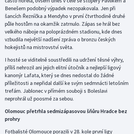
často hořela, ovšem dnes v čele se stopery Pavlíkem a
Stolní tenis
Benešem podobný výpadek nezopakovala. Jen při
šancích Řezníčka a Mendyho v první čtvrthodině druhé
Triatlon
půle hostům na okamžik zatrnulo. Zápas se hrál bez
velkého náboje na poloprázdném stadionu, kde dnes
Veslování
vzbudila největší nadšení zpráva o bronzu českých
hokejistů na mistrovství světa.
Vodní slalom
I hosté se viditelně soustředili na udržení těsné výhry,
Volejbal
příliš nehrozil ani jejich elitní útočník a nejlepší ligový
kanonýr Lafata, který se dnes nedostal do žádné
Ostatní
příležitosti a nepřidal další ke svým sedmnácti letošním
trefám. Jablonec v přímém souboji s Boleslavi
neprohrál už poosmé za sebou.
Olomouc přetrhla sedmizápasovou šňůru Hradce bez
prohry
Fotbalisté Olomouce porazili v 28. kole první ligy