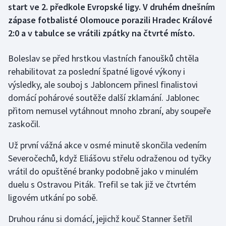
start ve 2. předkole Evropské ligy. V druhém dnešním
zápase fotbalisté Olomouce porazili Hradec Králové
Gymnastika
2:0 a v tabulce se vrátili zpátky na čtvrté místo.
Házená
Boleslav se před hrstkou vlastních fanoušků chtěla
rehabilitovat za poslední špatné ligové výkony i
Jezdectví
výsledky, ale souboj s Jabloncem přinesl finalistovi
Judo
domácí pohárové soutěže další zklamání. Jablonec
přitom nemusel vytáhnout mnoho zbraní, aby soupeře
Krasobruslení
zaskočil.
Lezení
Už první vážná akce v osmé minutě skončila vedením
Severočechů, když Eliášovu střelu odraženou od tyčky
Lyže a snowboard
vrátil do opuštěné branky podobně jako v minulém
duelu s Ostravou Piták. Trefil se tak již ve čtvrtém
Moderní pětiboj
ligovém utkání po sobě.
Motorsport
Druhou ránu si domácí, jejichž kouč Stanner šetřil