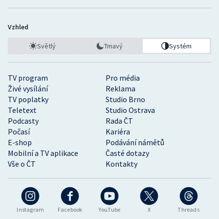
Vzhled
Světlý
Tmavý
Systém
TV program
Pro média
Živé vysílání
Reklama
TV poplatky
Studio Brno
Teletext
Studio Ostrava
Podcasty
Rada ČT
Počasí
Kariéra
E-shop
Podávání námětů
Mobilní a TV aplikace
Časté dotazy
Vše o ČT
Kontakty
Instagram
Facebook
YouTube
X
Threads