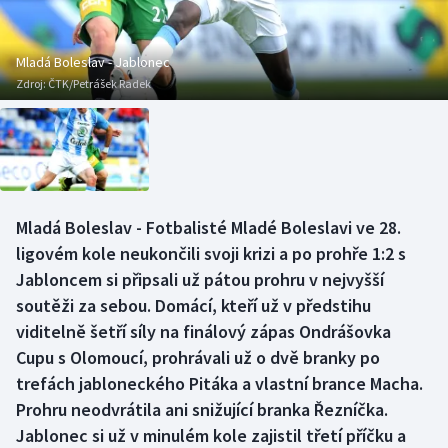
Baseball a softbal
Soutěže
Basketbal
Historické návraty
Mladá Boleslav - Jablonec
Zdroj:
ČTK/Petrášek Radek
Biatlon
Aplikace ČT sport
Boby a skeleton
AZ kvíz
Box
Mladá Boleslav - Fotbalisté Mladé Boleslavi ve 28.
ligovém kole neukončili svoji krizi a po prohře 1:2 s
Curling
Jabloncem si připsali už pátou prohru v nejvyšší
Dostihy
soutěži za sebou. Domácí, kteří už v předstihu
viditelně šetří síly na finálový zápas Ondrášovka
Florbal
Cupu s Olomoucí, prohrávali už o dvě branky po
trefách jabloneckého Pitáka a vlastní brance Macha.
Futsal
Prohru neodvrátila ani snižující branka Řezníčka.
Jablonec si už v minulém kole zajistil třetí příčku a
Golf