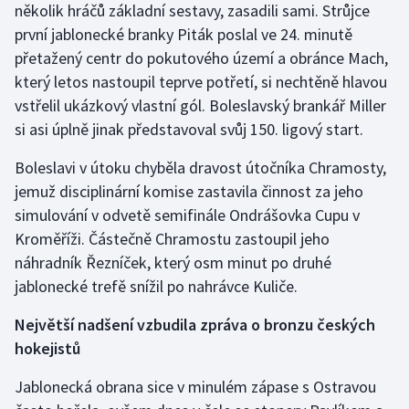
několik hráčů základní sestavy, zasadili sami. Strůjce
Olympijské hry
první jablonecké branky Piták poslal ve 24. minutě
přetažený centr do pokutového území a obránce Mach,
Parasport
který letos nastoupil teprve potřetí, si nechtěně hlavou
vstřelil ukázkový vlastní gól. Boleslavský brankář Miller
Plavání
si asi úplně jinak představoval svůj 150. ligový start.
Plážový volejbal
Boleslavi v útoku chyběla dravost útočníka Chramosty,
jemuž disciplinární komise zastavila činnost za jeho
Ragby
simulování v odvetě semifinále Ondrášovka Cupu v
Kroměříži. Částečně Chramostu zastoupil jeho
Rychlobruslení
náhradník Řezníček, který osm minut po druhé
jablonecké trefě snížil po nahrávce Kuliče.
Rychlostní kanoistika
Největší nadšení vzbudila zpráva o bronzu českých
Short track
hokejistů
Sportovní střelba
Jablonecká obrana sice v minulém zápase s Ostravou