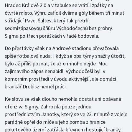
Hradec Králové 2:0 a v tabulce se vrátili zpátky na
čtvrté místo. Výhru zařídil dvěma góly během tří minut
střídající Pavel Šultes, který tak přetrhl
sedmizápasovou šňůru Východočechů bez prohry.
Sigma po třech porážkách v řadě bodovala.
Do přestávky však na Andrově stadionu převažovala
spíše fotbalová nuda. I když se oba týmy snažily útočit,
bylo až příliš poznat, že už o mnoho nejde. Moc
zajímavého zápas nenabídl. Východočeši byli v
komorním prostředí v úvodu aktivnější, ale domácí
brankář Drobisz neměl práci.
Ke slovu se však dlouho nemohla dostat ani obávaná
ofenziva Sigmy. Zahrozila pouze jednou
prostřednictvím Janotky, který se ve 23. minutě z voleje
parádně opřel do míče a jeho bomba z hranice
pokutového území zatřásla břevnem hostující branky.