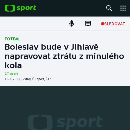
POPULÁRNÍ
SLEDOVAT
Fotbal
FOTBAL
Boleslav bude v Jihlavě
Hokej
napravovat ztrátu z minulého
kola
Tenis
ČT sport
Atletika
18. 3. 2013
|
Zdroj:
ČT sport
,
ČTK
Cyklistika
DALŠÍ SPORTY
Americký fotbal
NEPŘEHLÉDNĚTE