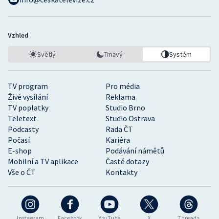
Vzhled
Světlý
Tmavý
Systém
TV program
Pro média
Živé vysílání
Reklama
TV poplatky
Studio Brno
Teletext
Studio Ostrava
Podcasty
Rada ČT
Počasí
Kariéra
E-shop
Podávání námětů
Mobilní a TV aplikace
Časté dotazy
Vše o ČT
Kontakty
Instagram
Facebook
YouTube
X
Threads