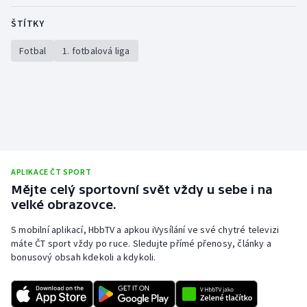
Stolní tenis
ŠTÍTKY
Triatlon
Fotbal
1. fotbalová liga
Veslování
Vodní slalom
Volejbal
APLIKACE ČT SPORT
Ostatní
Mějte celý sportovní svět vždy u sebe i na
velké obrazovce.
S mobilní aplikací, HbbTV a apkou iVysílání ve své chytré televizi
máte ČT sport vždy po ruce. Sledujte přímé přenosy, články a
bonusový obsah kdekoli a kdykoli.