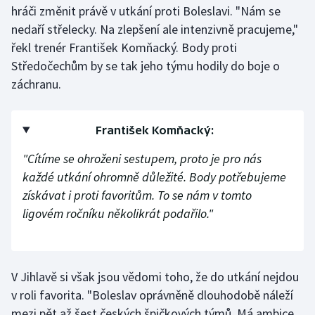
hráči změnit právě v utkání proti Boleslavi. "Nám se
nedaří střelecky. Na zlepšení ale intenzivně pracujeme,"
Gymnastika
řekl trenér František Komňacký. Body proti
Středočechům by se tak jeho týmu hodily do boje o
Házená
záchranu.
Jezdectví
František Komňacký:
Judo
"Cítíme se ohroženi sestupem, proto je pro nás
Krasobruslení
každé utkání ohromně důležité. Body potřebujeme
získávat i proti favoritům. To se nám v tomto
Lezení
ligovém ročníku několikrát podařilo."
Lyže a snowboard
Moderní pětiboj
V Jihlavě si však jsou vědomi toho, že do utkání nejdou
v roli favorita. "Boleslav oprávněně dlouhodobě náleží
Motorsport
mezi pět až šest českých špičkových týmů. Má ambice,