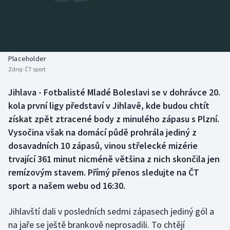
Baseball a softbal
Soutěže
Basketbal
Historické návraty
Biatlon
Aplikace ČT sport
Placeholder
Zdroj:
ČT sport
Boby a skeleton
AZ kvíz
Jihlava - Fotbalisté Mladé Boleslavi se v dohrávce 20.
kola první ligy představí v Jihlavě, kde budou chtít
Box
získat zpět ztracené body z minulého zápasu s Plzní.
Curling
Vysočina však na domácí půdě prohrála jediný z
dosavadních 10 zápasů, vinou střelecké mizérie
Dostihy
trvající 361 minut nicméně většina z nich skončila jen
remízovým stavem. Přímý přenos sledujte na ČT
Florbal
sport a našem webu od 16:30.
Futsal
Jihlavští dali v posledních sedmi zápasech jediný gól a
na jaře se ještě brankově neprosadili. To chtějí
Golf