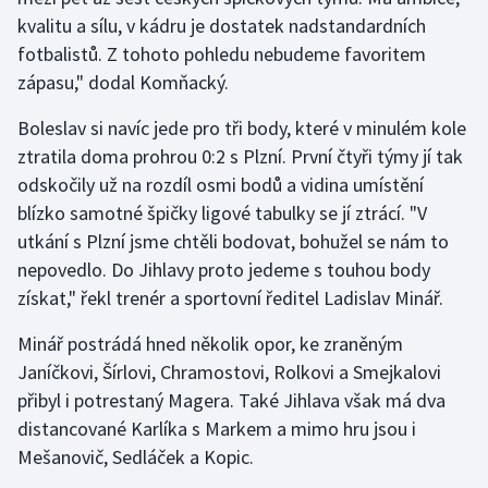
kvalitu a sílu, v kádru je dostatek nadstandardních
Olympijské hry
fotbalistů. Z tohoto pohledu nebudeme favoritem
zápasu," dodal Komňacký.
Parasport
Boleslav si navíc jede pro tři body, které v minulém kole
Plavání
ztratila doma prohrou 0:2 s Plzní. První čtyři týmy jí tak
odskočily už na rozdíl osmi bodů a vidina umístění
Plážový volejbal
blízko samotné špičky ligové tabulky se jí ztrácí. "V
utkání s Plzní jsme chtěli bodovat, bohužel se nám to
Ragby
nepovedlo. Do Jihlavy proto jedeme s touhou body
Rychlobruslení
získat," řekl trenér a sportovní ředitel Ladislav Minář.
Minář postrádá hned několik opor, ke zraněným
Rychlostní kanoistika
Janíčkovi, Šírlovi, Chramostovi, Rolkovi a Smejkalovi
přibyl i potrestaný Magera. Také Jihlava však má dva
Short track
distancované Karlíka s Markem a mimo hru jsou i
Sportovní střelba
Mešanovič, Sedláček a Kopic.