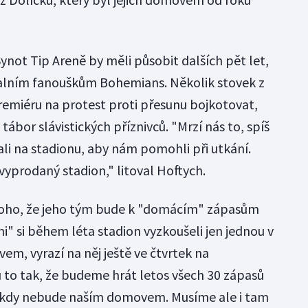
ynot Tip Areně by měli působit dalších pět let,
kalním fanouškům Bohemians. Několik stovek z
remiéru na protest proti přesunu bojkotovat,
tábor slávistických příznivců. "Mrzí nás to, spíš
i na stadionu, aby nám pomohli při utkání.
 vyprodaný stadion," litoval Hoftych.
 toho, že jeho tým bude k "domácím" zápasům
" si během léta stadion vyzkoušeli jen jednou v
m, vyrazí na něj ještě ve čtvrtek na
 to tak, že budeme hrát letos všech 30 zápasů
nikdy nebude naším domovem. Musíme ale i tam