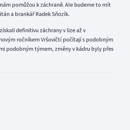
é nám pomůžou k záchraně. Ale budeme to mít
apitán a brankář Radek Sňozík.
skali definitivu záchrany v lize až v
 novým ročníkem Vršovičtí počítají s podobným
elmi podobným týmem, změny v kádru byly přes