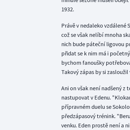
1932.
Právě v nedaleko vzdálené S
což se však nelíbí mnoha s
nich bude páteční ligovou p
přidat se k nim má i početný 
bychom fanoušky potřeboval
Takový zápas by si zasloužil
Ani on však není nadšený z
nastupovat v Edenu. "Klokani
přípravném duelu se Sokolove
předzápasový trénink. "Beru
venku. Eden prostě není a 