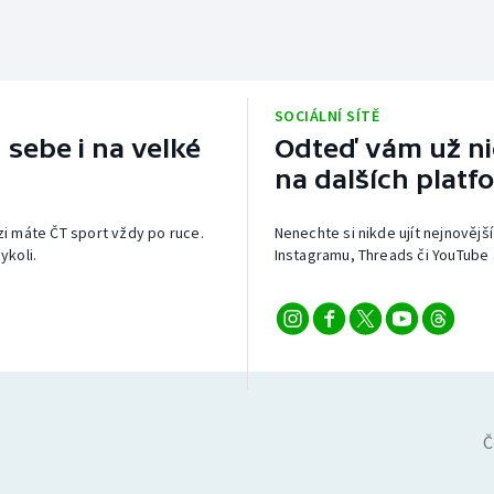
SOCIÁLNÍ SÍTĚ
 sebe i na velké
Odteď vám už nic
na dalších platf
izi máte ČT sport vždy po ruce.
Nenechte si nikde ujít nejnovější
ykoli.
Instagramu, Threads či YouTube 
Č