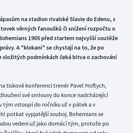
ápasům na stadion rivalské Slavie do Edenu, s
stovek věrných fanoušků či snížení rozpočtu o
 Bohemians 1905 před startem nejvyšší soutěže
právy. A "klokani" se chystají na to, že po
e složitých podmínkách čeká bitva o zachování
 na tiskové konferenci trenér Pavel Hoftych,
dloužení své smlouvy do konce nadcházející
 tým vstoupí do ročníku už v pátek a v
ohl potkat vypjatější souboj. Bohemians se
budou vedeni už jako domácí tým, protože po
 z Ďolíčku, který byl jejich domovem od roku