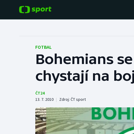
POPULÁRNÍ
DALŠÍ SPORTY
Fotbal
Americký fotbal
FOTBAL
Bohemians se
Hokej
Baseball a softbal
chystají na boj
Tenis
Basketbal
Atletika
Biatlon
ČT24
13. 7. 2010
|
Zdroj:
ČT sport
Cyklistika
Boby a skeleton
Box