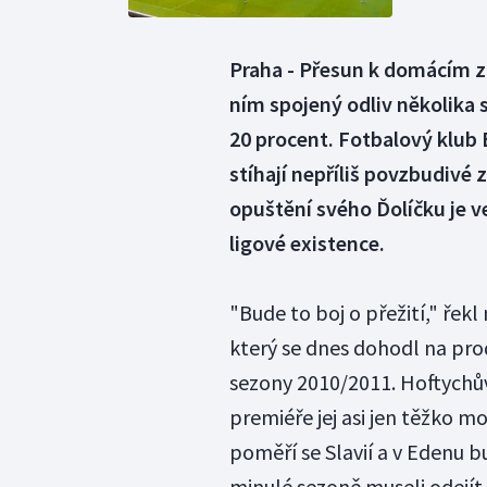
Praha - Přesun k domácím z
ním spojený odliv několika 
20 procent. Fotbalový klub
stíhají nepříliš povzbudivé z
opuštění svého Ďolíčku je v
ligové existence.
"Bude to boj o přežití," řekl
který se dnes dohodl na pro
sezony 2010/2011. Hoftychův
premiéře jej asi jen těžko m
poměří se Slavií a v Edenu 
minulé sezoně museli odejít