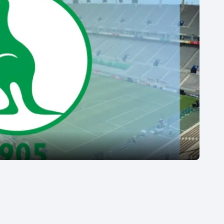
Moderní pětiboj
Triatlon
Motorsport
Veslování
Olympijské hry
Vodní slalom
Parasport
Volejbal
Plavání
Ostatní
Plážový volejbal