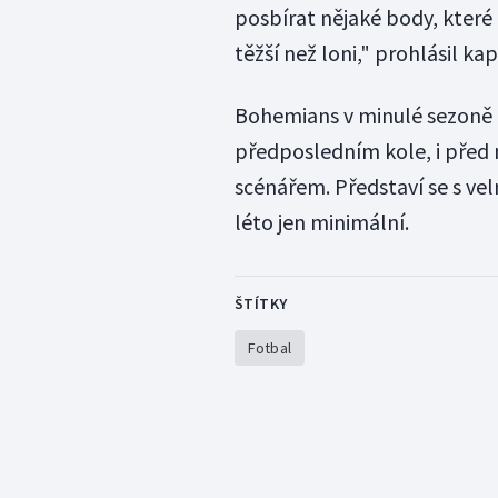
posbírat nějaké body, kter
těžší než loni," prohlásil k
Bohemians v minulé sezoně zí
předposledním kole, i před
scénářem. Představí se s v
léto jen minimální.
ŠTÍTKY
Fotbal