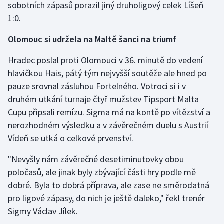
sobotních zápasů porazil jiný druholigový celek Líšeň
Stolní tenis
1:0.
Triatlon
Olomouc si udržela na Maltě šanci na triumf
Veslování
Hradec poslal proti Olomouci v 36. minutě do vedení
hlavičkou Hais, pátý tým nejvyšší soutěže ale hned po
Vodní slalom
pauze srovnal zásluhou Fortelného. Votroci si i v
druhém utkání turnaje čtyř mužstev Tipsport Malta
Volejbal
Cupu připsali remízu. Sigma má na kontě po vítězství a
nerozhodném výsledku a v závěrečném duelu s Austrií
Ostatní
Vídeň se utká o celkové prvenství.
"Nevyšly nám závěrečné desetiminutovky obou
poločasů, ale jinak byly zbývající části hry podle mě
dobré. Byla to dobrá příprava, ale zase ne směrodatná
pro ligové zápasy, do nich je ještě daleko," řekl trenér
Sigmy Václav Jílek.