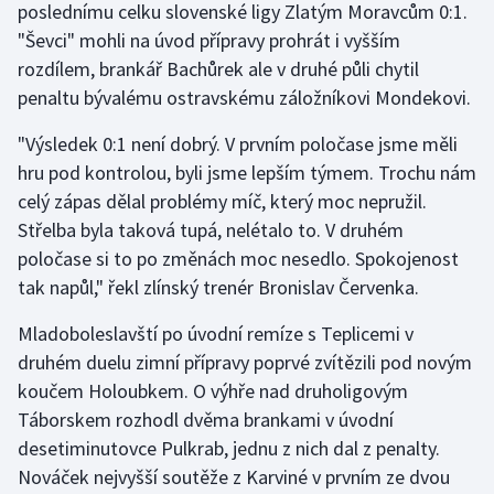
poslednímu celku slovenské ligy Zlatým Moravcům 0:1.
Olympijské hry
"Ševci" mohli na úvod přípravy prohrát i vyšším
rozdílem, brankář Bachůrek ale v druhé půli chytil
Parasport
penaltu bývalému ostravskému záložníkovi Mondekovi.
Plavání
"Výsledek 0:1 není dobrý. V prvním poločase jsme měli
hru pod kontrolou, byli jsme lepším týmem. Trochu nám
Plážový volejbal
celý zápas dělal problémy míč, který moc nepružil.
Střelba byla taková tupá, nelétalo to. V druhém
Ragby
poločase si to po změnách moc nesedlo. Spokojenost
tak napůl," řekl zlínský trenér Bronislav Červenka.
Rychlobruslení
Mladoboleslavští po úvodní remíze s Teplicemi v
Rychlostní kanoistika
druhém duelu zimní přípravy poprvé zvítězili pod novým
koučem Holoubkem. O výhře nad druholigovým
Short track
Táborskem rozhodl dvěma brankami v úvodní
desetiminutovce Pulkrab, jednu z nich dal z penalty.
Sportovní střelba
Nováček nejvyšší soutěže z Karviné v prvním ze dvou