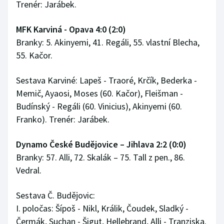
Trenér: Jarábek.
MFK Karviná - Opava 4:0 (2:0)
Branky: 5. Akinyemi, 41. Regáli, 55. vlastní Blecha,
55. Kačor.
Sestava Karviné: Lapeš - Traoré, Krčík, Bederka -
Memič, Ayaosi, Moses (60. Kačor), Fleišman -
Budínský - Regáli (60. Vinicius), Akinyemi (60.
Franko). Trenér: Jarábek.
Dynamo České Budějovice – Jihlava 2:2 (0:0)
Branky: 57. Alli, 72. Skalák – 75. Tall z pen., 86.
Vedral.
Sestava Č. Budějovic:
I. poločas: Šípoš - Nikl, Králik, Čoudek, Sladký -
Čermák, Suchan - Šigut, Hellebrand, Alli - Tranziska.