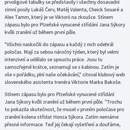
prvoligové tabulky se představily i všechny dosavadní
zimní posily Lukáš Červ, Matěj Valenta, Cheick Souaré a
Alex Tamm, který je ve Viktorii na zkoušce. Stínem
zápasu bylo pro Plzeňské vynucené střídání Jana Sýkory
kvůli zranění už během první půle.
"Všichni naskočili do zápasu a každý z nich odehrál
poločas. Mají za sebou náročný týden, který byl velmi
intenzivní a udělalo se spoustu práce. Jsou tu
samozřejmě krátce, seznamují se s kabinou. Zatím je
vše v pořádku, plní naše očekávání," citoval klubový web
slovenského asistenta trenéra Viktorie Marka Bakoše.
Stínem zápasu bylo pro Plzeňské vynucené střídání
Jana Sýkory kvůli zranění už během první půle. "Trochu
to pokazila skutečnost, že musel v prvním poločase pro
zranění kolena střídat Honza Sýkora. Zatím nemáme
přesné informace. Teď jej čekají vyšetření a doufáme,