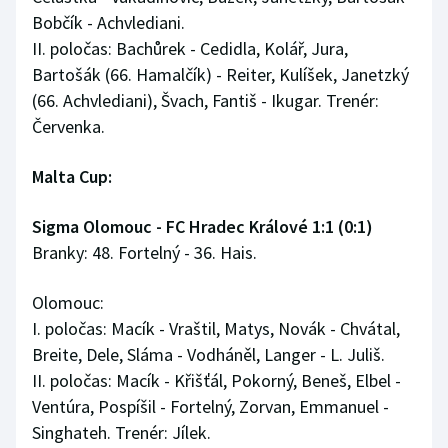
Bobčík - Achvlediani.
II. poločas: Bachůrek - Cedidla, Kolář, Jura,
Bartošák (66. Hamalčík) - Reiter, Kulíšek, Janetzký
(66. Achvlediani), Švach, Fantiš - Ikugar. Trenér:
Červenka.
Malta Cup:
Sigma Olomouc - FC Hradec Králové 1:1 (0:1)
Branky: 48. Fortelný - 36. Hais.
Olomouc:
I. poločas: Macík - Vraštil, Matys, Novák - Chvátal,
Breite, Dele, Sláma - Vodháněl, Langer - L. Juliš.
II. poločas: Macík - Křišťál, Pokorný, Beneš, Elbel -
Ventúra, Pospíšil - Fortelný, Zorvan, Emmanuel -
Singhateh. Trenér: Jílek.