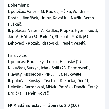
Bohemians:
I. poločas: Valeš – M. Kadlec, Hůlka, Vondra –
Dostál, Jindřišek, Hrubý, Kovařík – Mužík, Beran –
Puškáč.
II. poločas: Valeš - A. Kadlec, Křapka, Hybš - Köstl,
Jánoš, Hůlka (67. Farkaš), Shejbal - Mužík (67.
Lehovec) - Kozák, Ristovski. Trenér: Veselý.
Pardubice:
I. poločas: Budinský - Lupač, Halinský (17.
Kukučka), Surzyn, Icha - Solil (28. Darmovzal),
Hlavatý, Kissiedou - Pikul, Huf, Mukwelle.
II. poločas: Kinský - Tischler, Kukučka, Donát,
Helešic - Darmovzal, Míšek, Patrák - Daněk, Černý,
Brdička. Trenér: Kováč.
FK Mladá Boleslav
–
Táborsko 2:0 (2:0)