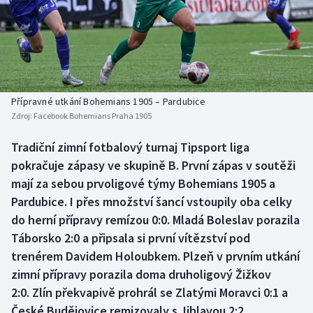
Baseball a softbal
Soutěže
Basketbal
Historické návraty
Biatlon
Aplikace ČT sport
Přípravné utkání Bohemians 1905 – Pardubice
Boby a skeleton
AZ kvíz
Zdroj:
Facebook Bohemians Praha 1905
Box
Tradiční zimní fotbalový turnaj Tipsport liga
pokračuje zápasy ve skupině B. První zápas v soutěži
Curling
mají za sebou prvoligové týmy Bohemians 1905 a
Pardubice. I přes množství šancí vstoupily oba celky
Dostihy
do herní přípravy remízou 0:0. Mladá Boleslav porazila
Táborsko 2:0 a připsala si první vítězství pod
Florbal
trenérem Davidem Holoubkem. Plzeň v prvním utkání
zimní přípravy porazila doma druholigový Žižkov
Futsal
2:0. Zlín překvapivě prohrál se Zlatými Moravci 0:1 a
České Budějovice remizovaly s Jihlavou 2:2.
Golf