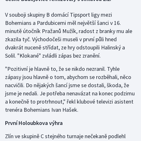
V souboji skupiny B domácí Tipsport ligy mezi
Gymnastika
Bohemians a Pardubicemi měl největší šanci v 16.
Házená
minutě útočník Pražanů Mužík, radost z branky mu ale
zkazila tyč. Východočeši museli v první půli hned
Jezdectví
dvakrát nuceně střídat, ze hry odstoupili Halinský a
Solil. "Klokané" zvládli zápas bez zranění.
Judo
"Pozitivní je hlavně to, že se nikdo nezranil. Tyhle
Krasobruslení
zápasy jsou hlavně o tom, abychom se rozběhali, něco
nacvičili. Do nějakých šancí jsme se dostali, škoda, že
Lezení
jsme je nedali. Je potřeba nenavázat na konec podzimu
a konečně to protrhnout," řekl klubové televizi asistent
Lyže a snowboard
trenéra Bohemians Ivan Hašek.
Moderní pětiboj
První Holoubkova výhra
Motorsport
Zlín ve skupině C stejného turnaje nečekaně podlehl