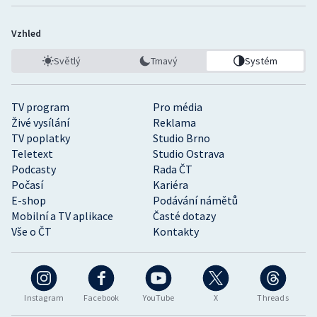
Vzhled
Světlý
Tmavý
Systém
TV program
Pro média
Živé vysílání
Reklama
TV poplatky
Studio Brno
Teletext
Studio Ostrava
Podcasty
Rada ČT
Počasí
Kariéra
E-shop
Podávání námětů
Mobilní a TV aplikace
Časté dotazy
Vše o ČT
Kontakty
Instagram
Facebook
YouTube
X
Threads