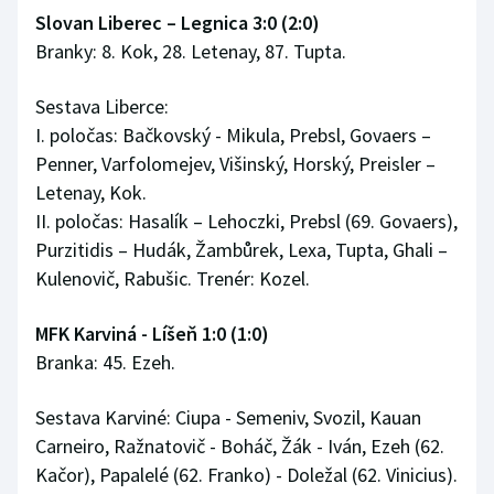
Slovan Liberec – Legnica 3:0 (2:0)
Branky: 8. Kok, 28. Letenay, 87. Tupta.
Sestava Liberce:
I. poločas: Bačkovský - Mikula, Prebsl, Govaers –
Penner, Varfolomejev, Višinský, Horský, Preisler –
Letenay, Kok.
II. poločas: Hasalík – Lehoczki, Prebsl (69. Govaers),
Purzitidis – Hudák, Žambůrek, Lexa, Tupta, Ghali –
Kulenovič, Rabušic. Trenér: Kozel.
MFK Karviná - Líšeň 1:0 (1:0)
Branka: 45. Ezeh.
Sestava Karviné: Ciupa - Semeniv, Svozil, Kauan
Carneiro, Ražnatovič - Boháč, Žák - Iván, Ezeh (62.
Kačor), Papalelé (62. Franko) - Doležal (62. Vinicius).