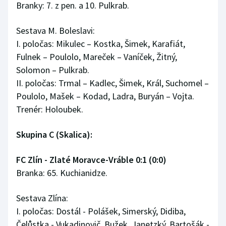
Branky: 7. z pen. a 10. Pulkrab.
Sestava M. Boleslavi:
I. poločas: Mikulec – Kostka, Šimek, Karafiát,
Fulnek – Poulolo, Mareček – Vaníček, Žitný,
Solomon – Pulkrab.
II. poločas: Trmal – Kadlec, Šimek, Král, Suchomel –
Poulolo, Mašek – Kodad, Ladra, Buryán – Vojta.
Trenér: Holoubek.
Skupina C (Skalica):
FC Zlín - Zlaté Moravce-Vráble 0:1 (0:0)
Branka: 65. Kuchianidze.
Sestava Zlína:
I. poločas: Dostál - Polášek, Simerský, Didiba,
Čelůstka - Vukadinovič, Bužek, Janetzký, Bartošák -