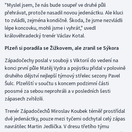
"Myslel jsem, že nás bude soupeř ve druhé půli
přehrávat, protože nasadil novou jedenáctku. Ale kluci
to zvládli, zejména kondičně. Škoda, že jsme nezvládli
lépe koncovku, mohli jsme i vyhrát," uvedl
královéhradecký trenér Václav Kotal.
Plzeň si poradila se Žižkovem, ale zranil se Sýkora
Západočechy poslal v souboji s Viktorií do vedení na
konci první půle Matěj Vydra a pojistku přidal v polovině
druhého dějství nejlepší týmový střelec sezony Pavel
Šulc. Plzeňští v součtu s koncem podzimní části
poosmé za sebou neprohráli a v posledních šesti
zápasech zvítězili.
Trenér Západočechů Miroslav Koubek téměř prostřídal
dvě jedenáctky, pouze mezi tyčemi odchytal celý zápas
navrátilec Martin Jedlička. V dresu třetího týmu