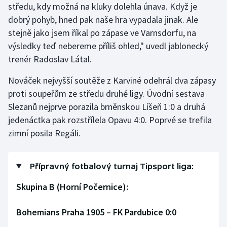
středu, kdy možná na kluky dolehla únava. Když je
dobrý pohyb, hned pak naše hra vypadala jinak. Ale
stejně jako jsem říkal po zápase ve Varnsdorfu, na
výsledky teď nebereme příliš ohled," uvedl jablonecký
trenér Radoslav Látal.
Nováček nejvyšší soutěže z Karviné odehrál dva zápasy
proti soupeřům ze středu druhé ligy. Úvodní sestava
Slezanů nejprve porazila brněnskou Líšeň 1:0 a druhá
jedenáctka pak rozstřílela Opavu 4:0. Poprvé se trefila
zimní posila Regáli.
Přípravný fotbalový turnaj Tipsport liga:
Skupina B (Horní Počernice):
Bohemians Praha 1905 – FK Pardubice 0:0