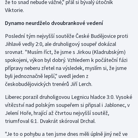
že to snad nebude vážné," přál si bývalý útočník
Viktorie.
Dynamo neurdželo dvoubrankové vedení
Poslední tým nejvyšší soutěže České Budějovice proti
Jihlavě vedly 2:0, ale druholigový soupeř dokázal
srovnat. "Musím říct, že jsme s Jirkou (Kladrubským)
spokojeni, výkon byl dobrý. Vzhledem k počáteční fázi
přípravy neberu zřetel na výsledek, myslím si, že jsme
byli jednoznačně lepší," uvedl jeden z
českobudějovických trenérů Jiří Lerch.
Liberec porazil druholigovou Legnicu hladce 3:0. Vysoké
vítězství nad polským soupeřem si připsal i Jablonec, v
Jelení Hoře, hrající až čtvrtou nejvyšší soutěž,
triumfoval 6:1. Dvakrát skóroval Drchal.
"Je to o pohybu a ten jsme dnes měli úplně jiný než ve