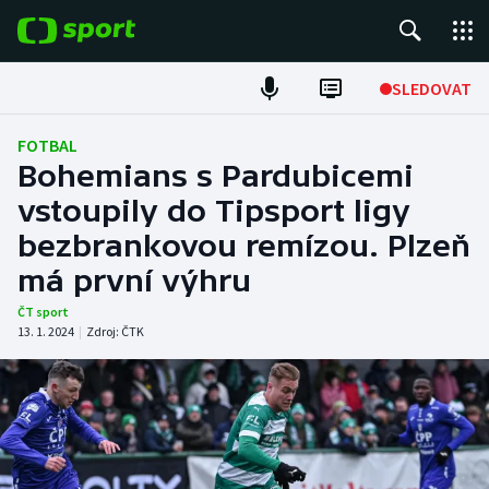
POPULÁRNÍ
SLEDOVAT
Fotbal
FOTBAL
Bohemians s Pardubicemi
Hokej
vstoupily do Tipsport ligy
bezbrankovou remízou. Plzeň
Tenis
má první výhru
Atletika
ČT sport
13. 1. 2024
|
Zdroj:
ČTK
Cyklistika
DALŠÍ SPORTY
Americký fotbal
NEPŘEHLÉDNĚTE