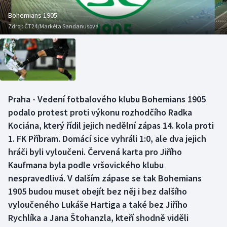
Baseball a softbal
Soutěže
Bohemians 1905
Zdroj:
ČT24/Markéta Sandanusová
Basketbal
Historické návraty
Biatlon
Aplikace ČT sport
Boby a skeleton
AZ kvíz
Praha - Vedení fotbalového klubu Bohemians 1905
Box
podalo protest proti výkonu rozhodčího Radka
Kociána, který řídil jejich nedělní zápas 14. kola proti
Curling
1. FK Příbram. Domácí sice vyhráli 1:0, ale dva jejich
hráči byli vyloučeni. Červená karta pro Jiřího
Dostihy
Kaufmana byla podle vršovického klubu
Florbal
nespravedlivá. V dalším zápase se tak Bohemians
1905 budou muset obejít bez něj i bez dalšího
Futsal
vyloučeného Lukáše Hartiga a také bez Jiřího
Rychlíka a Jana Štohanzla, kteří shodně viděli
Golf