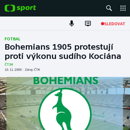
POPULÁRNÍ
SLEDOVAT
Fotbal
FOTBAL
Bohemians 1905 protestují
Hokej
proti výkonu sudího Kociána
Tenis
ČT24
10. 11. 2009
|
Zdroj:
ČTK
Atletika
Cyklistika
DALŠÍ SPORTY
Americký fotbal
NEPŘEHLÉDNĚTE