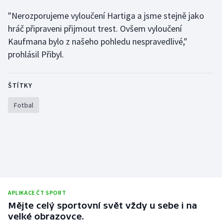
Olympijské hry
"Nerozporujeme vyloučení Hartiga a jsme stejně jako
hráč připraveni přijmout trest. Ovšem vyloučení
Parasport
Kaufmana bylo z našeho pohledu nespravedlivé,"
prohlásil Přibyl.
Plavání
ŠTÍTKY
Plážový volejbal
Fotbal
Ragby
Rychlobruslení
Rychlostní kanoistika
Short track
APLIKACE ČT SPORT
Sportovní střelba
Mějte celý sportovní svět vždy u sebe i na
velké obrazovce.