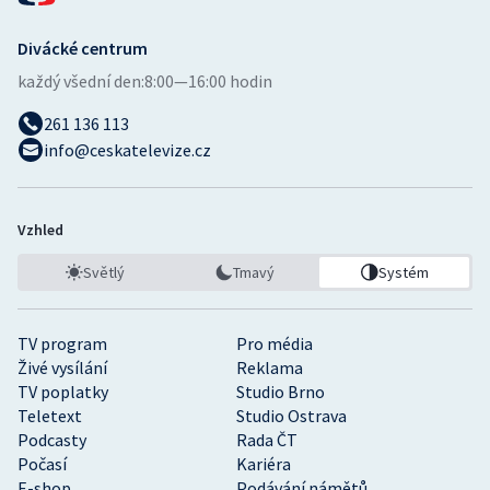
Divácké centrum
každý všední den:
8:00—16:00 hodin
261 136 113
info@ceskatelevize.cz
Vzhled
Světlý
Tmavý
Systém
TV program
Pro média
Živé vysílání
Reklama
TV poplatky
Studio Brno
Teletext
Studio Ostrava
Podcasty
Rada ČT
Počasí
Kariéra
E-shop
Podávání námětů