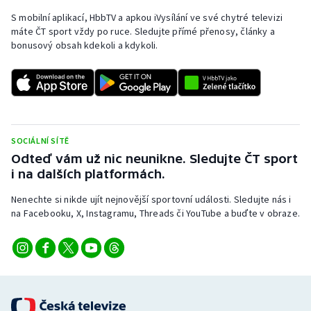
Stolní tenis
S mobilní aplikací, HbbTV a apkou iVysílání ve své chytré televizi
máte ČT sport vždy po ruce. Sledujte přímé přenosy, články a
Triatlon
bonusový obsah kdekoli a kdykoli.
Veslování
Vodní slalom
SOCIÁLNÍ SÍTĚ
Volejbal
Odteď vám už nic neunikne. Sledujte ČT sport
i na dalších platformách.
Ostatní
Nenechte si nikde ujít nejnovější sportovní události. Sledujte nás i
na Facebooku, X, Instagramu, Threads či YouTube a buďte v obraze.