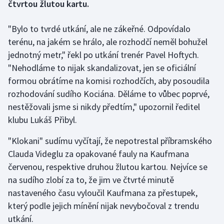
čtvrtou žlutou kartu.
Gymnastika
"Bylo to tvrdé utkání, ale ne zákeřné. Odpovídalo
terénu, na jakém se hrálo, ale rozhodčí neměl bohužel
Házená
jednotný metr," řekl po utkání trenér Pavel Hoftych.
"Nehodláme to nijak skandalizovat, jen se oficiální
Jezdectví
formou obrátíme na komisi rozhodčích, aby posoudila
rozhodování sudího Kociána. Děláme to vůbec poprvé,
Judo
nestěžovali jsme si nikdy předtím," upozornil ředitel
Krasobruslení
klubu Lukáš Přibyl.
"Klokani" sudímu vyčítají, že nepotrestal příbramského
Lezení
Clauda Videglu za opakované fauly na Kaufmana
červenou, respektive druhou žlutou kartou. Nejvíce se
Lyže a snowboard
na sudího zlobí za to, že jim ve čtvrté minutě
Moderní pětiboj
nastaveného času vyloučil Kaufmana za přestupek,
který podle jejich mínění nijak nevybočoval z trendu
Motorsport
utkání.