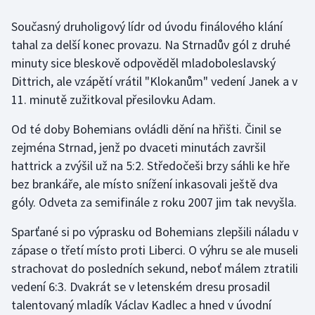
Současný druholigový lídr od úvodu finálového klání
Gymnastika
tahal za delší konec provazu. Na Strnadův gól z druhé
minuty sice bleskově odpověděl mladoboleslavský
Házená
Dittrich, ale vzápětí vrátil "Klokanům" vedení Janek a v
11. minutě zužitkoval přesilovku Adam.
Jezdectví
Od té doby Bohemians ovládli dění na hřišti. Činil se
Judo
zejména Strnad, jenž po dvaceti minutách završil
hattrick a zvýšil už na 5:2. Středočeši brzy sáhli ke hře
Krasobruslení
bez brankáře, ale místo snížení inkasovali ještě dva
Lezení
góly. Odveta za semifinále z roku 2007 jim tak nevyšla.
Sparťané si po výprasku od Bohemians zlepšili náladu v
Lyže a snowboard
zápase o třetí místo proti Liberci. O výhru se ale museli
strachovat do posledních sekund, neboť málem ztratili
Moderní pětiboj
vedení 6:3. Dvakrát se v letenském dresu prosadil
Motorsport
talentovaný mladík Václav Kadlec a hned v úvodní