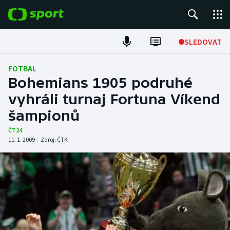
POPULÁRNÍ
SLEDOVAT
Fotbal
FOTBAL
Bohemians 1905 podruhé
Hokej
vyhráli turnaj Fortuna Víkend
šampionů
Tenis
ČT24
Atletika
11. 1. 2009
|
Zdroj:
ČTK
Cyklistika
DALŠÍ SPORTY
Americký fotbal
NEPŘEHLÉDNĚTE