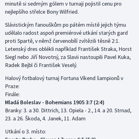
minutě si sedmým gólem v turnaji pojistil cenu pro
Olympijské hry
nejlepšího střelce Bony Wilfried.
Parasport
Slávistickým fanouškům po pátém místě jejich týmu
udělalo radost aspoň premiérové utkání starých gard
Plavání
proti Spartě, v němž červenobílí zvítězili těsně 2:1.
Letenský dres oblékli například František Straka, Horst
Plážový volejbal
Siegl nebo Jiří Novotný, za Slavii nastoupili Pavel Kuka,
Radek Bejbl či František Veselý.
Ragby
Halový fotbalový turnaj Fortuna Víkend šampionů v
Rychlobruslení
Praze:
Finále:
Rychlostní kanoistika
Mladá Boleslav - Bohemians 1905 3:7 (2:4)
Branky: 3. a 30. Dittrich, 13. Opiela - 2., 14. a 20. Strnad,
Short track
23. a 26. Škoda, 4. Janek, 11. Adam
Sportovní střelba
Utkání o 3. místo: