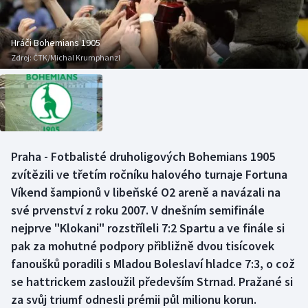
Baseball a softbal
Soutěže
Basketbal
Historické návraty
Hráči Bohemians 1905
Zdroj:
ČTK/Michal Krumphanzl
Biatlon
Aplikace ČT sport
Boby a skeleton
AZ kvíz
Box
Praha - Fotbalisté druholigových Bohemians 1905
zvítězili ve třetím ročníku halového turnaje Fortuna
Curling
Víkend šampionů v libeňské O2 areně a navázali na
Dostihy
své prvenství z roku 2007. V dnešním semifinále
nejprve "Klokani" rozstříleli 7:2 Spartu a ve finále si
Florbal
pak za mohutné podpory přibližně dvou tisícovek
fanoušků poradili s Mladou Boleslaví hladce 7:3, o což
Futsal
se hattrickem zasloužil především Strnad. Pražané si
za svůj triumf odnesli prémii půl milionu korun.
Golf