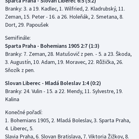
Sparta Praha - Slovan Liberec 6:5 (5:2)
Stolní tenis
Branky: 3. a 19. Kadlec, 1. Wilfried, 2. Kladrubský, 11.
Zeman, 15. Peter - 16. a 26. Holeňák, 2. Smetana, 8.
Triatlon
Dort, 29. Papoušek
Veslování
Semifinále:
Sparta Praha - Bohemians 1905 2:7 (1:3)
Vodní slalom
Branky: 7. Zeman, 28. Matušovič z pen. - 5. a 23. Škoda,
3. Augustín, 10. Adam, 19. Moravec, 22. Růžička, 26.
Volejbal
Sňozík z pen.
Ostatní
Slovan Liberec - Mladá Boleslav 1:4 (0:2)
Branky: 24. Vulin - 15. a 22. Mendy, 11. Sylvestre, 19.
Kalina
Konečné pořadí:
1. Bohemians 1905, 2. Mladá Boleslav, 3. Sparta Praha,
4. Liberec, 5.
Slavia Praha, 6. Slovan Bratislava, 7. Viktoria Žižkov, 8.