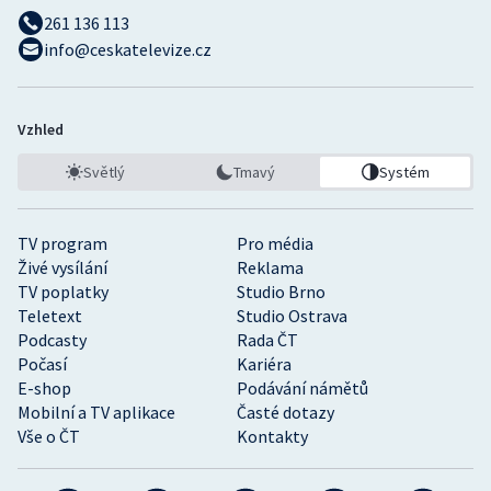
261 136 113
info@ceskatelevize.cz
Vzhled
Světlý
Tmavý
Systém
TV program
Pro média
Živé vysílání
Reklama
TV poplatky
Studio Brno
Teletext
Studio Ostrava
Podcasty
Rada ČT
Počasí
Kariéra
E-shop
Podávání námětů
Mobilní a TV aplikace
Časté dotazy
Vše o ČT
Kontakty