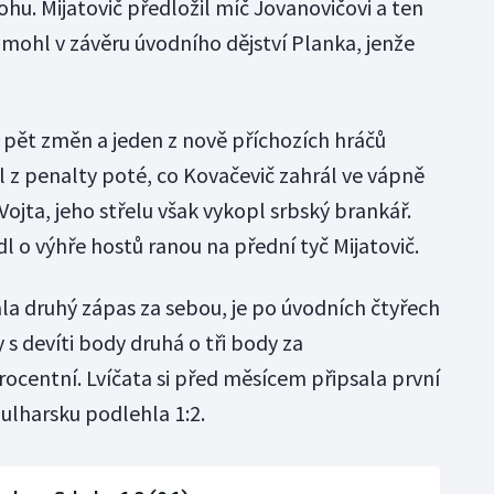
ohu. Mijatovič předložil míč Jovanovičovi a ten
 mohl v závěru úvodního dějství Planka, jenže
 pět změn a jeden z nově příchozích hráčů
l z penalty poté, co Kovačevič zahrál ve vápně
jta, jeho střelu však vykopl srbský brankář.
 o výhře hostů ranou na přední tyč Mijatovič.
la druhý zápas za sebou, je po úvodních čtyřech
 s devíti body druhá o tři body za
rocentní. Lvíčata si před měsícem připsala první
ulharsku podlehla 1:2.