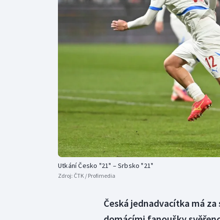
Curling
Dostihy
Florbal
Futsal
Golf
Gymnastika
Utkání Česko "21" – Srbsko "21"
Zdroj:
ČTK / Profimedia
Česká jednadvacítka má za 
domácími fanoušky svěřenci