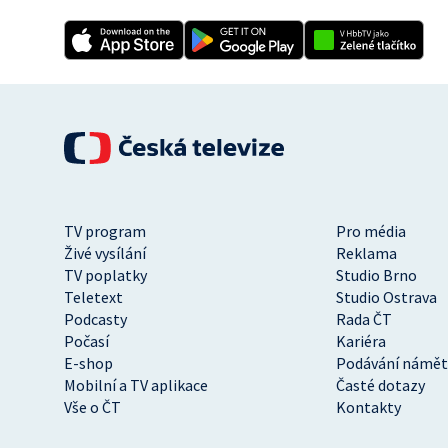
TV program
Pro média
Živé vysílání
Reklama
TV poplatky
Studio Brno
Teletext
Studio Ostrava
Podcasty
Rada ČT
Počasí
Kariéra
E-shop
Podávání námět
Mobilní a TV aplikace
Časté dotazy
Vše o ČT
Kontakty