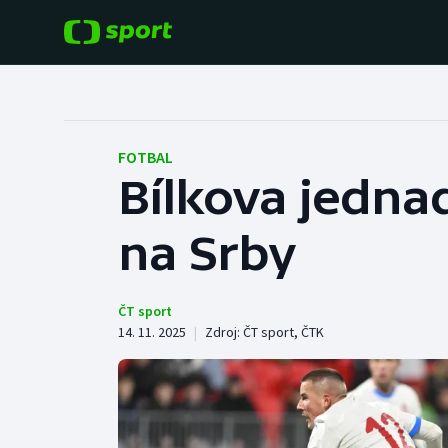
POPULÁRNÍ
DALŠÍ SPORTY
Fotbal
Americký fotbal
FOTBAL
Bílkova jedna
Hokej
Baseball a softbal
na Srby
Tenis
Basketbal
Atletika
Biatlon
ČT sport
14. 11. 2025
|
Zdroj:
ČT sport
,
ČTK
Cyklistika
Boby a skeleton
Box