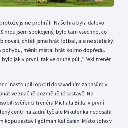
rotože jsme prohráli. Naše hra byla daleko
 S hrou jsem spokojený, bylo tam všechno, co
novali, chtěli jsme hrát fotbal, ale ne statický.
m pohybu, měnit místa, hrát kolmo dopředu.
bylo jak v první, tak ve druhé půli," řekl trenér
sencí nastoupili oproti dosavadním zápasům v
pionát ve značně pozměněné sestavě. Na
obili svěřenci trenéra Michala Bílka v první
řílený centr na zadní tyč ale Mikulenka nedosáhl
m kopu zastavil gólman Kaličanin. Místo toho v