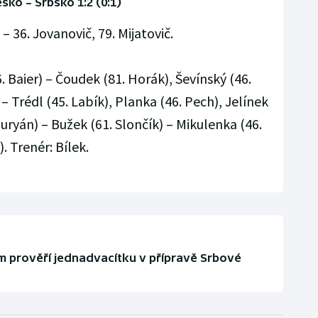
sko – Srbsko 1:2 (0:1)
– 36. Jovanovič, 79. Mijatovič.
 Baier) – Čoudek (81. Horák), Ševínský (46.
– Trédl (45. Labík), Planka (46. Pech), Jelínek
uryán) – Bužek (61. Slončík) – Mikulenka (46.
. Trenér: Bílek.
 prověří jednadvacítku v přípravě Srbové