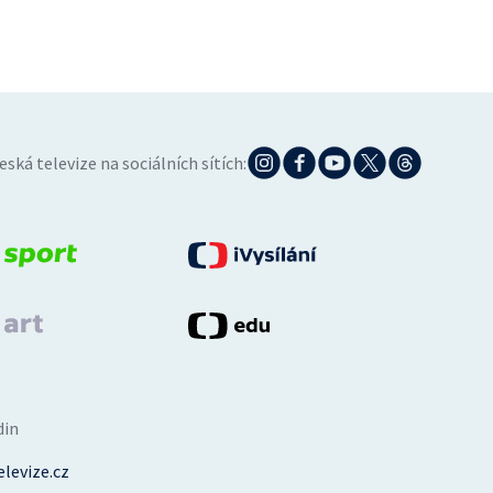
eská televize na sociálních sítích:
din
levize.cz