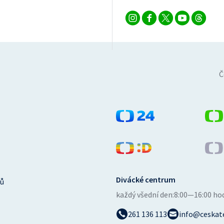
Č
Divácké centrum
ů
každý všední den:
8:00—16:00 ho
261 136 113
info@ceskate