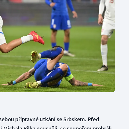
Moderní pětiboj
Triatlon
Motorsport
Veslování
Olympijské hry
Vodní slalom
Parasport
Volejbal
Plavání
Ostatní
Plážový volejbal
sebou přípravné utkání se Srbskem. Před
 Michala Bílka neuspěli, se soupeřem prohráli