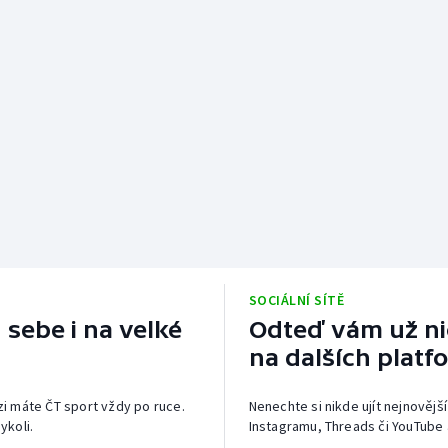
SOCIÁLNÍ SÍTĚ
 sebe i na velké
Odteď vám už nic
na dalších platf
izi máte ČT sport vždy po ruce.
Nenechte si nikde ujít nejnovější
ykoli.
Instagramu, Threads či YouTube 