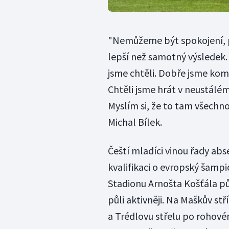
"Nemůžeme být spokojení, p
lepší než samotný výsledek.
jsme chtěli. Dobře jsme kombi
Chtěli jsme hrát v neustálé
Myslím si, že to tam všechno 
Michal Bílek.
Čeští mladíci vinou řady ab
kvalifikaci o evropský šam
Stadionu Arnošta Košťála půs
půli aktivněji. Na Maškův st
a Trédlovu střelu po rohové