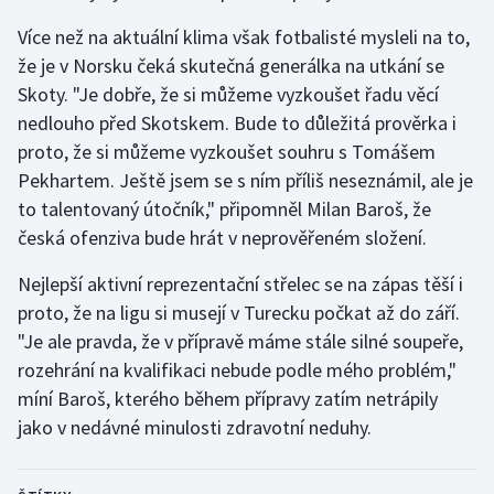
Olympijské hry
Více než na aktuální klima však fotbalisté mysleli na to,
že je v Norsku čeká skutečná generálka na utkání se
Parasport
Skoty. "Je dobře, že si můžeme vyzkoušet řadu věcí
nedlouho před Skotskem. Bude to důležitá prověrka i
Plavání
proto, že si můžeme vyzkoušet souhru s Tomášem
Pekhartem. Ještě jsem se s ním příliš neseznámil, ale je
Plážový volejbal
to talentovaný útočník," připomněl Milan Baroš, že
česká ofenziva bude hrát v neprověřeném složení.
Ragby
Nejlepší aktivní reprezentační střelec se na zápas těší i
Rychlobruslení
proto, že na ligu si musejí v Turecku počkat až do září.
"Je ale pravda, že v přípravě máme stále silné soupeře,
Rychlostní kanoistika
rozehrání na kvalifikaci nebude podle mého problém,"
míní Baroš, kterého během přípravy zatím netrápily
Short track
jako v nedávné minulosti zdravotní neduhy.
Sportovní střelba