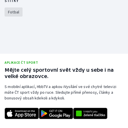
ŠTÍTKY
Stolní tenis
Fotbal
Triatlon
Veslování
Vodní slalom
Volejbal
APLIKACE ČT SPORT
Mějte celý sportovní svět vždy u sebe i na
Ostatní
velké obrazovce.
S mobilní aplikací, HbbTV a apkou iVysílání ve své chytré televizi
máte ČT sport vždy po ruce. Sledujte přímé přenosy, články a
bonusový obsah kdekoli a kdykoli.