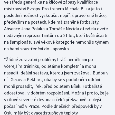
ve středu generálka na klíčové zápasy kvalifikace
mistrovství Evropy. Pro trenéra Michala Bílka je to i
Gymnastika
poslední možnost vyzkoušet nepříliš prověřené hráče,
především na postech, kde má zraněné fotbalisty.
Házená
Absence Jana Poláka a Tomáše Necida otevřela dveře
nedávným reprezentantům do 21 let, kteří kvůli účasti
Jezdectví
na šampionátu své věkové kategorie nemohli s týmem
na herní soustředění do Japonska.
Judo
"Žádné zdravotní problémy hráči neměli ani po
Krasobruslení
včerejším tréninku, odlétáme kompletní a mohu
nasadit ideální sestavu, kterou jsem zvažoval. Budou v
Lezení
ní i Gecov a Pekhart, oba by se v podobném utkání
mohli prosadit," řekl před odletem Bílek. Fotbalisté
Lyže a snowboard
odcestovali v dobrém rozpoložení. Možná i proto, že je
Moderní pětiboj
v cílové severské destinaci čeká překvapivě teplejší
počasí než v Praze. Podle dnešních předpovědí by v
Motorsport
Oslu měly být dvacetistupňové teploty.