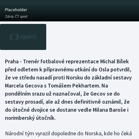
Baseball a softbal
Soutěže
Placeholder
Zdroj:
ČT sport
Basketbal
Historické návraty
Biatlon
Aplikace ČT sport
Boby a skeleton
AZ kvíz
Praha - Trenér fotbalové reprezentace Michal Bílek
Box
před odletem k přípravnému utkání do Osla potvrdil,
že ve středu nasadí proti Norsku do základní sestavy
Curling
Marcela Gecova s Tomášem Pekhartem. Na
pondělním srazu už naznačoval, že Gecov se do
Dostihy
sestavy prosadí, ale až dnes definitivně oznámil, že
Florbal
do útočné dvojice se dostane vedle Milana Baroše i
norimberský útočník.
Futsal
Národní tým vyrazil dopoledne do Norska, kde ho čeká
Golf