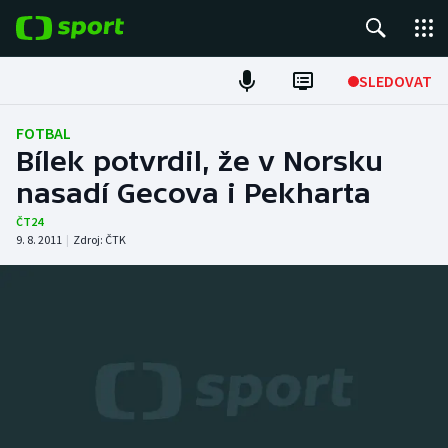
POPULÁRNÍ
SLEDOVAT
Fotbal
FOTBAL
Bílek potvrdil, že v Norsku
Hokej
nasadí Gecova i Pekharta
Tenis
ČT24
9. 8. 2011
|
Zdroj:
ČTK
Atletika
Cyklistika
DALŠÍ SPORTY
Americký fotbal
NEPŘEHLÉDNĚTE