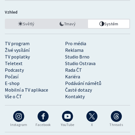
Vzhled
Světlý
Tmavý
Systém
TV program
Pro média
Živé vysílání
Reklama
TV poplatky
Studio Brno
Teletext
Studio Ostrava
Podcasty
Rada ČT
Počasí
Kariéra
E-shop
Podávání námětů
Mobilní a TV aplikace
Časté dotazy
Vše o ČT
Kontakty
Instagram
Facebook
YouTube
X
Threads