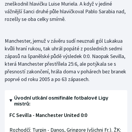
zneškodnil hlavičku Luise Muriela. A když v jediné
Stolní tenis
vážnější šanci druhé půle hlavičkoval Pablo Sarabia nad,
Triatlon
rozešly se oba celky smírně.
Veslování
Manchester, jemuž v závěru sudí neuznali gól Lukakua
Vodní slalom
kvůli hraní rukou, tak uhrál popáté z posledních sedmi
zápasů na španělské půdě výsledek 0:0. Naopak Sevilla,
Volejbal
která Manchester přestřílela 25:6, ale potýkala se s
přesností zakončení, hrála doma v pohárech bez branek
Ostatní
poprvé od roku 2005 a po 63 zápasech.
Úvodní utkání osmifinále fotbalové Ligy
mistrů:
FC Sevilla - Manchester United 0:0
Rozhodčí: Turpin - Danos, Gringore (všichni Fr.). ŽK: