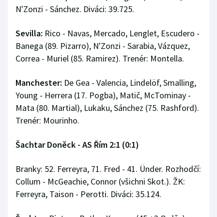
N'Zonzi - Sánchez. Diváci: 39.725.
Sevilla:
Rico - Navas, Mercado, Lenglet, Escudero -
Banega (89. Pizarro), N'Zonzi - Sarabia, Vázquez,
Correa - Muriel (85. Ramirez). Trenér: Montella.
Manchester:
De Gea - Valencia, Lindelöf, Smalling,
Young - Herrera (17. Pogba), Matič, McTominay -
Mata (80. Martial), Lukaku, Sánchez (75. Rashford).
Trenér: Mourinho.
Šachtar Doněck - AS Řím 2:1 (0:1)
Branky: 52. Ferreyra, 71. Fred - 41. Ünder. Rozhodčí:
Collum - McGeachie, Connor (všichni Skot.). ŽK:
Ferreyra, Taison - Perotti. Diváci: 35.124.