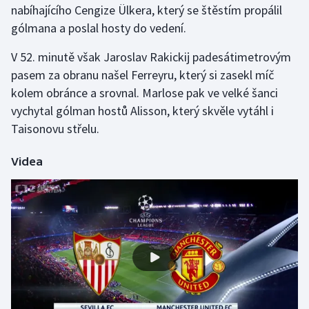
nabíhajícího Cengize Ülkera, který se štěstím propálil
gólmana a poslal hosty do vedení.
Gymnastika
V 52. minutě však Jaroslav Rakickij padesátimetrovým
Házená
pasem za obranu našel Ferreyru, který si zasekl míč
kolem obránce a srovnal. Marlose pak ve velké šanci
Jezdectví
vychytal gólman hostů Alisson, který skvěle vytáhl i
Taisonovu střelu.
Judo
Videa
Krasobruslení
Lezení
Lyže a snowboard
Moderní pětiboj
Motorsport