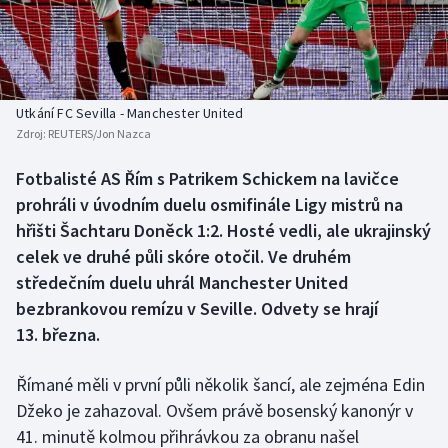
Baseball a softbal
Soutěže
Basketbal
Historické návraty
Biatlon
Aplikace ČT sport
Utkání FC Sevilla - Manchester United
Zdroj:
REUTERS/Jon Nazca
Boby a skeleton
AZ kvíz
Fotbalisté AS Řím s Patrikem Schickem na lavičce
prohráli v úvodním duelu osmifinále Ligy mistrů na
Box
hřišti Šachtaru Doněck 1:2. Hosté vedli, ale ukrajinský
Curling
celek ve druhé půli skóre otočil. Ve druhém
středečním duelu uhrál Manchester United
Dostihy
bezbrankovou remízu v Seville. Odvety se hrají
13. března.
Florbal
Římané měli v první půli několik šancí, ale zejména Edin
Futsal
Džeko je zahazoval. Ovšem právě bosenský kanonýr v
41. minutě kolmou přihrávkou za obranu našel
Golf