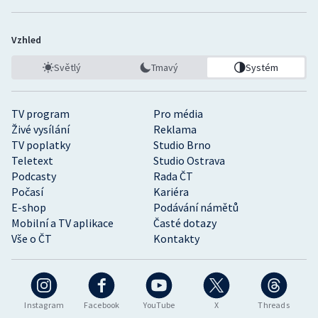
Vzhled
Světlý
Tmavý
Systém
TV program
Pro média
Živé vysílání
Reklama
TV poplatky
Studio Brno
Teletext
Studio Ostrava
Podcasty
Rada ČT
Počasí
Kariéra
E-shop
Podávání námětů
Mobilní a TV aplikace
Časté dotazy
Vše o ČT
Kontakty
Instagram
Facebook
YouTube
X
Threads