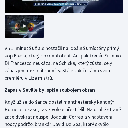
Olympijské hry
Parasport
Plavání
V 71. minutě už ale nestačil na ideálně umístěný přímý
Plážový volejbal
kop Freda, který dokonal obrat. Ani pak trenér Eusebio
Di Francesco neukázal na Schicka, který zůstal celý
Ragby
zápas jen mezi náhradníky. Stále tak čeká na svou
Rychlobruslení
premiéru v Lize mistrů.
Zápas v Seville byl spíše soubojem obran
Rychlostní kanoistika
Když už se do šance dostal manchesterský kanonýr
Short track
Romelu Lukaku, tak z voleje přestřelil. Na druhé straně
zase dvakrát neuspěl Joaquín Correa a v nastavení
Sportovní střelba
hosty podržel brankář David De Gea, který skvěle