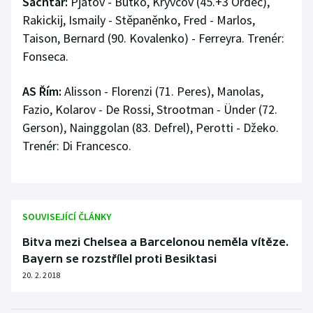
Šachtar:
Pjatov - Butko, Kryvcov (45.+3 Orděc),
Rakickij, Ismaily - Stěpaněnko, Fred - Marlos,
Taison, Bernard (90. Kovalenko) - Ferreyra. Trenér:
Fonseca.
AS Řím:
Alisson - Florenzi (71. Peres), Manolas,
Fazio, Kolarov - De Rossi, Strootman - Ünder (72.
Gerson), Nainggolan (83. Defrel), Perotti - Džeko.
Trenér: Di Francesco.
SOUVISEJÍCÍ ČLÁNKY
Bitva mezi Chelsea a Barcelonou neměla vítěze.
Bayern se rozstřílel proti Besiktasi
20. 2. 2018