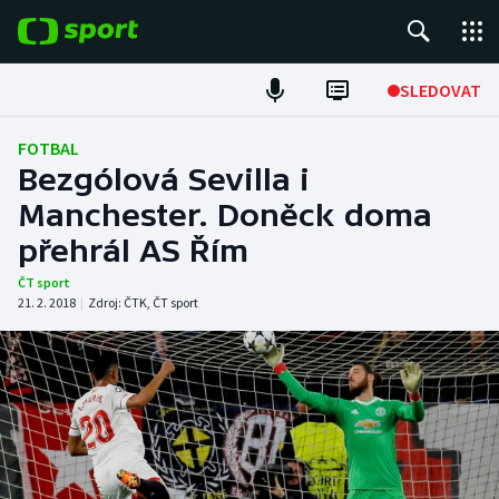
POPULÁRNÍ
SLEDOVAT
Fotbal
FOTBAL
Bezgólová Sevilla i
Hokej
Manchester. Doněck doma
přehrál AS Řím
Tenis
ČT sport
Atletika
21. 2. 2018
|
Zdroj:
ČTK
,
ČT sport
Cyklistika
DALŠÍ SPORTY
Americký fotbal
NEPŘEHLÉDNĚTE