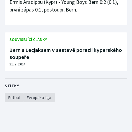
Ermis Aradippu (Kypr) - Young Boys Bern 0:2 (0:1),
Olympijské hry
první zápas 0:1, postoupil Bern.
Parasport
Plavání
SOUVISEJÍCÍ ČLÁNKY
Bern s Lecjaksem v sestavě porazil kyperského
Plážový volejbal
soupeře
31. 7. 2014
Ragby
Rychlobruslení
ŠTÍTKY
Rychlostní kanoistika
Fotbal
Evropská liga
Short track
Sportovní střelba