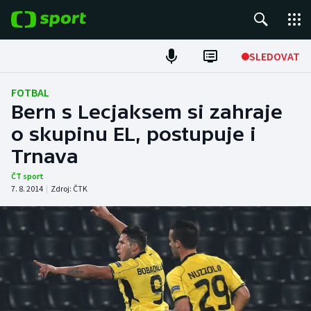
POPULÁRNÍ
SLEDOVAT
Fotbal
FOTBAL
Bern s Lecjaksem si zahraje
Hokej
o skupinu EL, postupuje i
Trnava
Tenis
ČT sport
Atletika
7. 8. 2014
|
Zdroj:
ČTK
Cyklistika
DALŠÍ SPORTY
Americký fotbal
NEPŘEHLÉDNĚTE