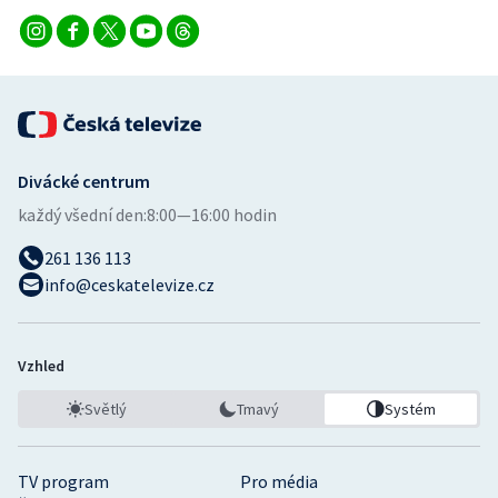
Divácké centrum
každý všední den:
8:00—16:00 hodin
261 136 113
info@ceskatelevize.cz
Vzhled
Světlý
Tmavý
Systém
TV program
Pro média