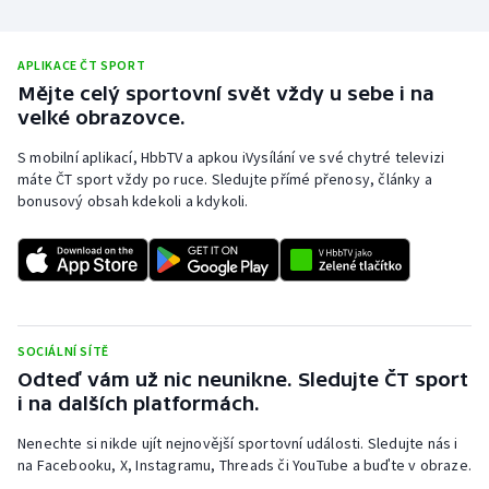
Stolní tenis
Triatlon
APLIKACE ČT SPORT
Mějte celý sportovní svět vždy u sebe i na
velké obrazovce.
Veslování
S mobilní aplikací, HbbTV a apkou iVysílání ve své chytré televizi
Vodní slalom
máte ČT sport vždy po ruce. Sledujte přímé přenosy, články a
bonusový obsah kdekoli a kdykoli.
Volejbal
Ostatní
SOCIÁLNÍ SÍTĚ
Odteď vám už nic neunikne. Sledujte ČT sport
i na dalších platformách.
Nenechte si nikde ujít nejnovější sportovní události. Sledujte nás i
na Facebooku, X, Instagramu, Threads či YouTube a buďte v obraze.