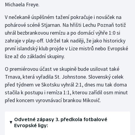
Michaela Freye.
Gymnastika
V nečekaně úspěšném tažení pokračuje i nováček na
pohárové scéně Stjarnan. Na hřišti Lechu Poznaň totiž
Házená
uhrál bezbrankovou remízu a po domácí výhře 1:0 si
zahraje v play-off. Udržel tak naději, že jako historicky
Jezdectví
první islandský klub projde v Lize mistrů nebo Evropské
lize až do základní skupiny.
Judo
O premiérovou účast ve skupině bude usilovat také
Krasobruslení
Trnava, která vyřadila St. Johnstone. Slovenský celek
před týdnem ve Skotsku vyhrál 2:1, dnes mu tak doma
Lezení
stačila k postupu i remíza 1:1, kterou zařídil osm minut
před koncem vyrovnávací brankou Mikovič.
Lyže a snowboard
Moderní pětiboj
Odvetné zápasy 3. předkola fotbalové
Evropské ligy:
Motorsport