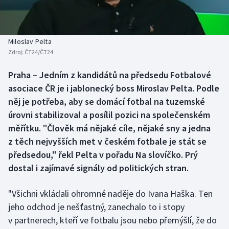
Baseball a softbal
Soutěže
Basketbal
Historické návraty
Miloslav Pelta
Zdroj:
ČT24/ČT24
Biatlon
Aplikace ČT sport
Praha – Jedním z kandidátů na předsedu Fotbalové
Boby a skeleton
AZ kvíz
asociace ČR je i jablonecký boss Miroslav Pelta. Podle
něj je potřeba, aby se domácí fotbal na tuzemské
Box
úrovni stabilizoval a posílil pozici na společenském
měřítku. "Člověk má nějaké cíle, nějaké sny a jedna
Curling
z těch nejvyšších met v českém fotbale je stát se
předsedou," řekl Pelta v pořadu Na slovíčko. Prý
Dostihy
dostal i zajímavé signály od politických stran.
Florbal
"Všichni vkládali ohromné naděje do Ivana Haška. Ten
Futsal
jeho odchod je nešťastný, zanechalo to i stopy
v partnerech, kteří ve fotbalu jsou nebo přemýšlí, že do
Golf