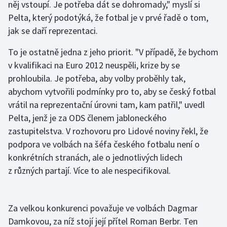
něj vstoupí. Je potřeba dát se dohromady," myslí si
Pelta, který podotýká, že fotbal je v prvé řadě o tom,
Gymnastika
jak se daří reprezentaci.
Házená
To je ostatně jedna z jeho priorit. "V případě, že bychom
v kvalifikaci na Euro 2012 neuspěli, krize by se
Jezdectví
prohloubila. Je potřeba, aby volby proběhly tak,
abychom vytvořili podmínky pro to, aby se český fotbal
Judo
vrátil na reprezentační úrovni tam, kam patřil," uvedl
Pelta, jenž je za ODS členem jabloneckého
Krasobruslení
zastupitelstva. V rozhovoru pro Lidové noviny řekl, že
podpora ve volbách na šéfa českého fotbalu není o
Lezení
konkrétních stranách, ale o jednotlivých lidech
Lyže a snowboard
z různých partají. Více to ale nespecifikoval.
Moderní pětiboj
Za velkou konkurenci považuje ve volbách Dagmar
Motorsport
Damkovou, za níž stojí její přítel Roman Berbr. Ten