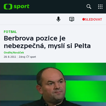
POPULÁRNÍ
SLEDOVAT
Fotbal
FOTBAL
Berbrova pozice je
Hokej
nebezpečná, myslí si Pelta
Tenis
Ondřej Nováček
28. 8. 2011
|
Zdroj:
ČT sport
Atletika
Cyklistika
DALŠÍ SPORTY
Americký fotbal
NEPŘEHLÉDNĚTE