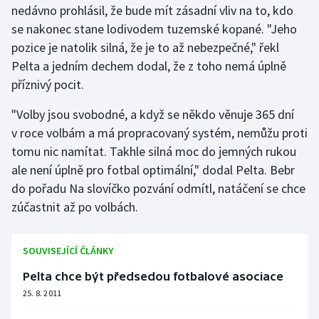
nedávno prohlásil, že bude mít zásadní vliv na to, kdo
Olympijské hry
se nakonec stane lodivodem tuzemské kopané. "Jeho
pozice je natolik silná, že je to až nebezpečné," řekl
Parasport
Pelta a jedním dechem dodal, že z toho nemá úplně
příznivý pocit.
Plavání
"Volby jsou svobodné, a když se někdo věnuje 365 dní
Plážový volejbal
v roce volbám a má propracovaný systém, nemůžu proti
tomu nic namítat. Takhle silná moc do jemných rukou
Ragby
ale není úplně pro fotbal optimální," dodal Pelta. Bebr
do pořadu Na slovíčko pozvání odmítl, natáčení se chce
Rychlobruslení
zúčastnit až po volbách.
Rychlostní kanoistika
SOUVISEJÍCÍ ČLÁNKY
Short track
Pelta chce být předsedou fotbalové asociace
Sportovní střelba
25. 8. 2011