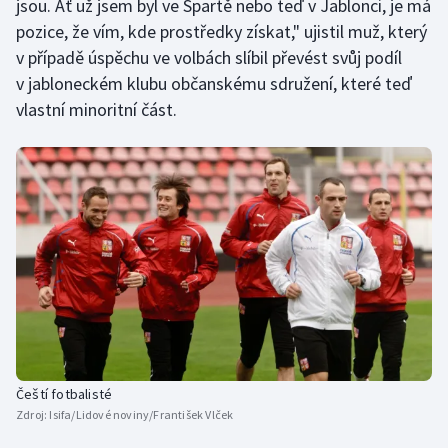
jsou. Ať už jsem byl ve Spartě nebo teď v Jablonci, je má
pozice, že vím, kde prostředky získat," ujistil muž, který
v případě úspěchu ve volbách slíbil převést svůj podíl
v jabloneckém klubu občanskému sdružení, které teď
vlastní minoritní část.
Čeští fotbalisté
Zdroj:
Isifa/Lidové noviny/František Vlček