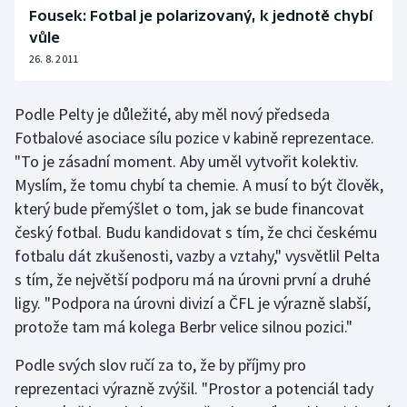
Stolní tenis
Fousek: Fotbal je polarizovaný, k jednotě chybí
vůle
Triatlon
26. 8. 2011
Veslování
Podle Pelty je důležité, aby měl nový předseda
Fotbalové asociace sílu pozice v kabině reprezentace.
Vodní slalom
"To je zásadní moment. Aby uměl vytvořit kolektiv.
Myslím, že tomu chybí ta chemie. A musí to být člověk,
Volejbal
který bude přemýšlet o tom, jak se bude financovat
Ostatní
český fotbal. Budu kandidovat s tím, že chci českému
fotbalu dát zkušenosti, vazby a vztahy," vysvětlil Pelta
s tím, že největší podporu má na úrovni první a druhé
ligy. "Podpora na úrovni divizí a ČFL je výrazně slabší,
protože tam má kolega Berbr velice silnou pozici."
Podle svých slov ručí za to, že by příjmy pro
reprezentaci výrazně zvýšil. "Prostor a potenciál tady