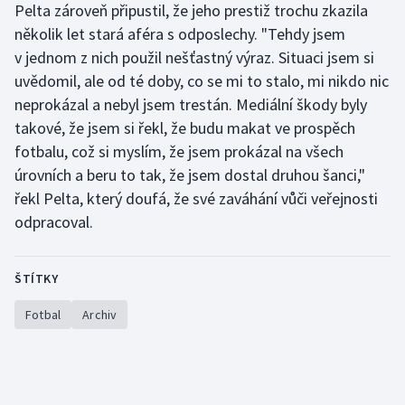
Pelta zároveň připustil, že jeho prestiž trochu zkazila
několik let stará aféra s odposlechy. "Tehdy jsem
v jednom z nich použil nešťastný výraz. Situaci jsem si
uvědomil, ale od té doby, co se mi to stalo, mi nikdo nic
neprokázal a nebyl jsem trestán. Mediální škody byly
takové, že jsem si řekl, že budu makat ve prospěch
fotbalu, což si myslím, že jsem prokázal na všech
úrovních a beru to tak, že jsem dostal druhou šanci,"
řekl Pelta, který doufá, že své zaváhání vůči veřejnosti
odpracoval.
ŠTÍTKY
Fotbal
Archiv