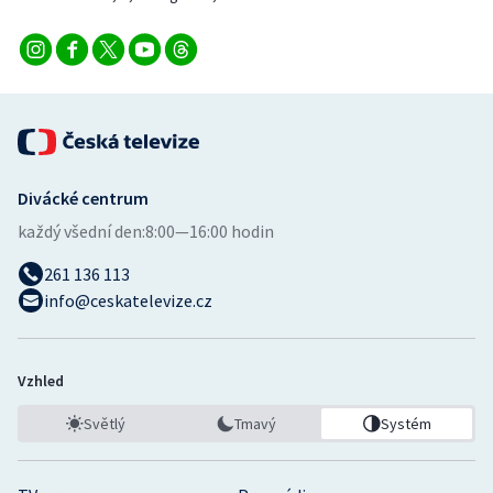
Divácké centrum
každý všední den:
8:00—16:00 hodin
261 136 113
info@ceskatelevize.cz
Vzhled
Světlý
Tmavý
Systém