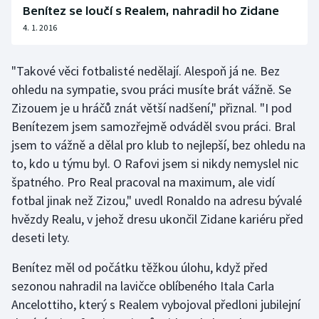
Benítez se loučí s Realem, nahradil ho Zidane
Olympijské hry
4. 1. 2016
Parasport
"Takové věci fotbalisté nedělají. Alespoň já ne. Bez
ohledu na sympatie, svou práci musíte brát vážně. Se
Plavání
Zizouem je u hráčů znát větší nadšení," přiznal. "I pod
Plážový volejbal
Benítezem jsem samozřejmě odváděl svou práci. Bral
jsem to vážně a dělal pro klub to nejlepší, bez ohledu na
Ragby
to, kdo u týmu byl. O Rafovi jsem si nikdy nemyslel nic
špatného. Pro Real pracoval na maximum, ale vidí
Rychlobruslení
fotbal jinak než Zizou," uvedl Ronaldo na adresu bývalé
hvězdy Realu, v jehož dresu ukončil Zidane kariéru před
Rychlostní kanoistika
deseti lety.
Short track
Benítez měl od počátku těžkou úlohu, když před
sezonou nahradil na lavičce oblíbeného Itala Carla
Sportovní střelba
Ancelottiho, který s Realem vybojoval předloni jubilejní