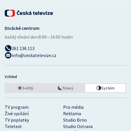
Divácké centrum
každý všední den:
8:00—16:00 hodin
261 136 113
info@ceskatelevize.cz
Vzhled
Světlý
Tmavý
Systém
TV program
Pro média
Živé vysílání
Reklama
TV poplatky
Studio Brno
Teletext
Studio Ostrava