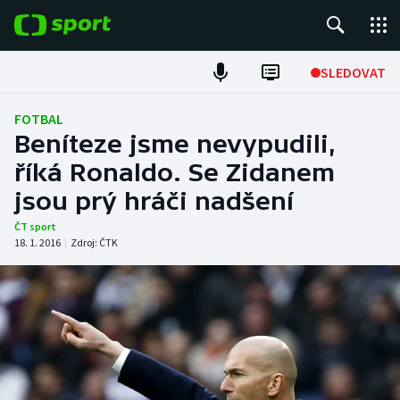
POPULÁRNÍ
SLEDOVAT
Fotbal
FOTBAL
Beníteze jsme nevypudili,
Hokej
říká Ronaldo. Se Zidanem
jsou prý hráči nadšení
Tenis
ČT sport
Atletika
18. 1. 2016
|
Zdroj:
ČTK
Cyklistika
DALŠÍ SPORTY
Americký fotbal
NEPŘEHLÉDNĚTE