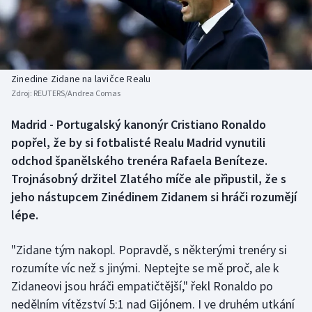
Baseball a softbal
Soutěže
Basketbal
Historické návraty
Biatlon
Aplikace ČT sport
Zinedine Zidane na lavičce Realu
Zdroj:
REUTERS/Andrea Comas
Boby a skeleton
AZ kvíz
Madrid - Portugalský kanonýr Cristiano Ronaldo
popřel, že by si fotbalisté Realu Madrid vynutili
Box
odchod španělského trenéra Rafaela Beníteze.
Curling
Trojnásobný držitel Zlatého míče ale připustil, že s
jeho nástupcem Zinédinem Zidanem si hráči rozumějí
Dostihy
lépe.
Florbal
"Zidane tým nakopl. Popravdě, s některými trenéry si
rozumíte víc než s jinými. Neptejte se mě proč, ale k
Futsal
Zidaneovi jsou hráči empatičtější," řekl Ronaldo po
nedělním vítězství 5:1 nad Gijónem. I ve druhém utkání
Golf