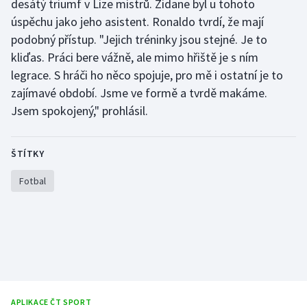
desátý triumf v Lize mistrů. Zidane byl u tohoto
Stolní tenis
úspěchu jako jeho asistent. Ronaldo tvrdí, že mají
podobný přístup. "Jejich tréninky jsou stejné. Je to
Triatlon
kliďas. Práci bere vážně, ale mimo hřiště je s ním
legrace. S hráči ho něco spojuje, pro mě i ostatní je to
Veslování
zajímavé období. Jsme ve formě a tvrdě makáme.
Vodní slalom
Jsem spokojený," prohlásil.
Volejbal
ŠTÍTKY
Ostatní
Fotbal
APLIKACE ČT SPORT