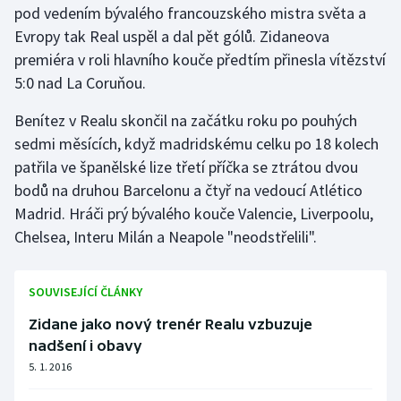
pod vedením bývalého francouzského mistra světa a
Evropy tak Real uspěl a dal pět gólů. Zidaneova
Gymnastika
premiéra v roli hlavního kouče předtím přinesla vítězství
5:0 nad La Coruňou.
Házená
Benítez v Realu skončil na začátku roku po pouhých
Jezdectví
sedmi měsících, když madridskému celku po 18 kolech
patřila ve španělské lize třetí příčka se ztrátou dvou
Judo
bodů na druhou Barcelonu a čtyř na vedoucí Atlético
Madrid. Hráči prý bývalého kouče Valencie, Liverpoolu,
Krasobruslení
Chelsea, Interu Milán a Neapole "neodstřelili".
Lezení
SOUVISEJÍCÍ ČLÁNKY
Lyže a snowboard
Zidane jako nový trenér Realu vzbuzuje
Moderní pětiboj
nadšení i obavy
5. 1. 2016
Motorsport