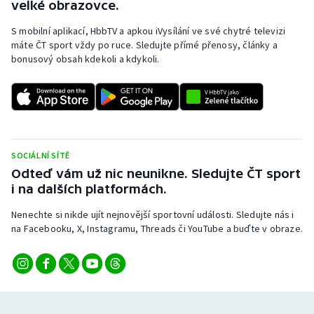
velké obrazovce.
Stolní tenis
S mobilní aplikací, HbbTV a apkou iVysílání ve své chytré televizi
Triatlon
máte ČT sport vždy po ruce. Sledujte přímé přenosy, články a
bonusový obsah kdekoli a kdykoli.
Veslování
Vodní slalom
Volejbal
SOCIÁLNÍ SÍTĚ
Odteď vám už nic neunikne. Sledujte ČT sport
Ostatní
i na dalších platformách.
Nenechte si nikde ujít nejnovější sportovní události. Sledujte nás i
na Facebooku, X, Instagramu, Threads či YouTube a buďte v obraze.