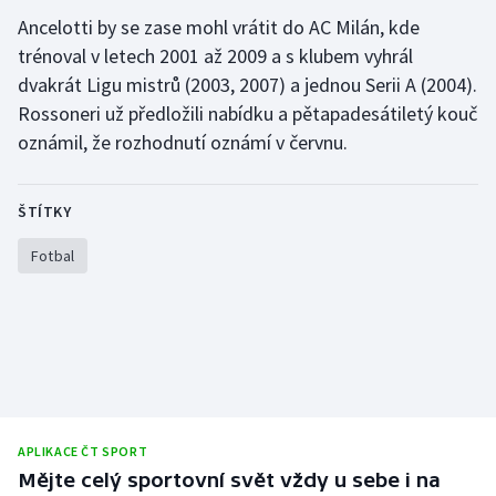
Ancelotti by se zase mohl vrátit do AC Milán, kde
Olympijské hry
trénoval v letech 2001 až 2009 a s klubem vyhrál
dvakrát Ligu mistrů (2003, 2007) a jednou Serii A (2004).
Parasport
Rossoneri už předložili nabídku a pětapadesátiletý kouč
Plavání
oznámil, že rozhodnutí oznámí v červnu.
Plážový volejbal
ŠTÍTKY
Ragby
Fotbal
Rychlobruslení
Rychlostní kanoistika
Short track
APLIKACE ČT SPORT
Sportovní střelba
Mějte celý sportovní svět vždy u sebe i na