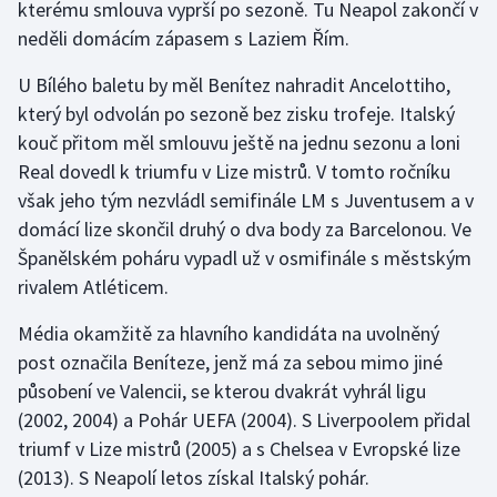
kterému smlouva vyprší po sezoně. Tu Neapol zakončí v
neděli domácím zápasem s Laziem Řím.
Gymnastika
U Bílého baletu by měl Benítez nahradit Ancelottiho,
Házená
který byl odvolán po sezoně bez zisku trofeje. Italský
kouč přitom měl smlouvu ještě na jednu sezonu a loni
Jezdectví
Real dovedl k triumfu v Lize mistrů. V tomto ročníku
však jeho tým nezvládl semifinále LM s Juventusem a v
Judo
domácí lize skončil druhý o dva body za Barcelonou. Ve
Španělském poháru vypadl už v osmifinále s městským
Krasobruslení
rivalem Atléticem.
Lezení
Média okamžitě za hlavního kandidáta na uvolněný
post označila Beníteze, jenž má za sebou mimo jiné
Lyže a snowboard
působení ve Valencii, se kterou dvakrát vyhrál ligu
(2002, 2004) a Pohár UEFA (2004). S Liverpoolem přidal
Moderní pětiboj
triumf v Lize mistrů (2005) a s Chelsea v Evropské lize
(2013). S Neapolí letos získal Italský pohár.
Motorsport