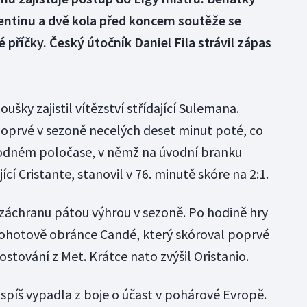
rentinu a dvě kola před koncem soutěže se
příčky. Český útočník Daniel Fila strávil zápas
šky zajistil vítězství střídající Sulemana.
oprvé v sezoně necelých deset minut poté, co
zhodném poločase, v němž na úvodní branku
 Cristante, stanovil v 76. minutě skóre na 2:1.
 záchranu pátou výhrou v sezoně. Po hodině hry
ohotově obránce Candé, který skóroval poprvé
tování z Met. Krátce nato zvýšil Oristanio.
ejspíš vypadla z boje o účast v pohárové Evropě.