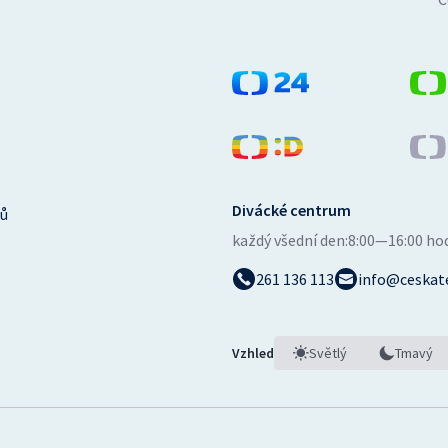
Divácké centrum
ů
každý všední den:
8:00—16:00 ho
261 136 113
info@ceskate
Vzhled
Světlý
Tmavý