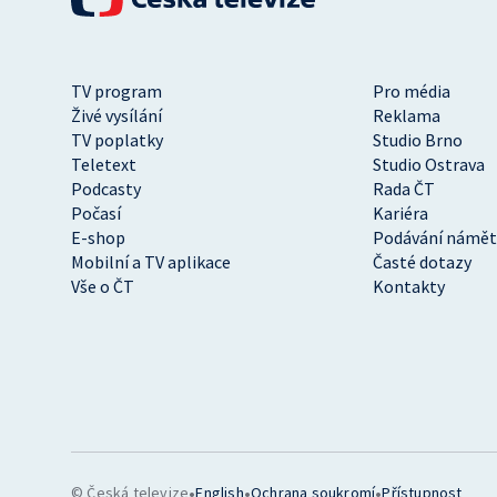
TV program
Pro média
Živé vysílání
Reklama
TV poplatky
Studio Brno
Teletext
Studio Ostrava
Podcasty
Rada ČT
Počasí
Kariéra
E-shop
Podávání námět
Mobilní a TV aplikace
Časté dotazy
Vše o ČT
Kontakty
•
•
•
© Česká televize
English
Ochrana soukromí
Přístupnost