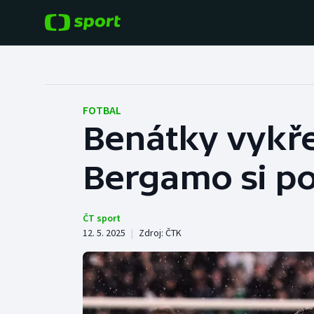
POPULÁRNÍ
DALŠÍ SPORTY
Fotbal
Americký fotbal
FOTBAL
Benátky vykře
Hokej
Baseball a softbal
Bergamo si poj
Tenis
Basketbal
Atletika
Biatlon
ČT sport
12. 5. 2025
|
Zdroj:
ČTK
Cyklistika
Boby a skeleton
Box