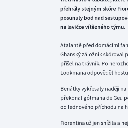
přehrály stejným skóre Fio
posunuly bod nad sestupové 
na lavičce vítězného týmu.
Atalantě před domácími fanou
Ghanský záložník skóroval p
přišel na trávník. Po nero
Lookmana odpověděl hostující
Benátky vykřesaly naději na
překonal gólmana de Geu p
od lednového příchodu na hos
Fiorentina už jen snížila a n