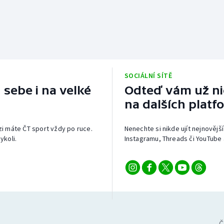
SOCIÁLNÍ SÍTĚ
 sebe i na velké
Odteď vám už nic
na dalších platf
izi máte ČT sport vždy po ruce.
Nenechte si nikde ujít nejnovější
ykoli.
Instagramu, Threads či YouTube 
Č