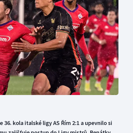
Moderní pětiboj
Triatlon
Motorsport
Veslování
Olympijské hry
Vodní slalom
Parasport
Volejbal
Plavání
Ostatní
Plážový volejbal
36. kola italské ligy AS Řím 2:1 a upevnilo si
 mu zajišťuje postup do Ligy mistrů. Benátky