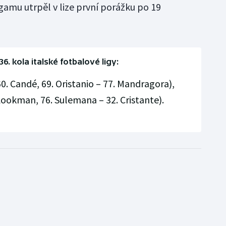
gamu utrpěl v lize první porážku po 19
6. kola italské fotbalové ligy:
60. Candé, 69. Oristanio – 77. Mandragora),
Lookman, 76. Sulemana – 32. Cristante).