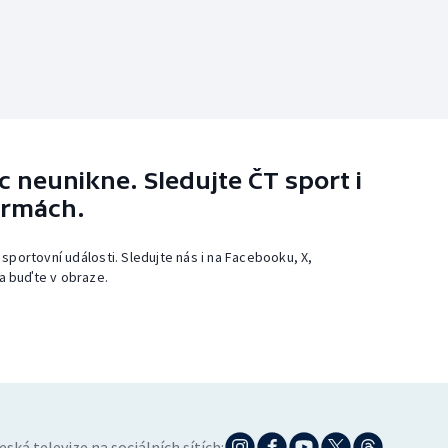
 neunikne. Sledujte ČT sport i
ormách.
 sportovní události. Sledujte nás i na Facebooku, X,
a buďte v obraze.
eská televize na sociálních sítích: