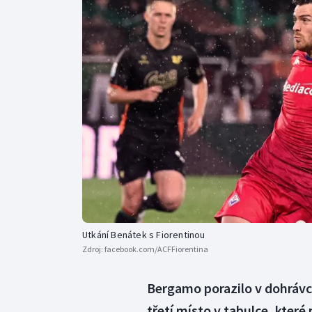
Curling
Dostihy
Florbal
Futsal
Golf
Gymnastika
Utkání Benátek s Fiorentinou
Zdroj:
facebook.com/ACFFiorentina
Bergamo porazilo v dohrávce 
třetí místo v tabulce, které