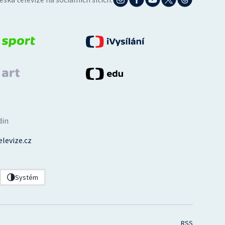
din
levize.cz
Systém
RSS