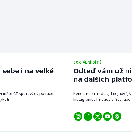
SOCIÁLNÍ SÍTĚ
 sebe i na velké
Odteď vám už nic
na dalších platf
izi máte ČT sport vždy po ruce.
Nenechte si nikde ujít nejnovější
ykoli.
Instagramu, Threads či YouTube 