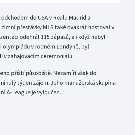
 odchodem do USA v Realu Madrid a
zimní přestávky MLS také dvakrát hostoval v
zentaci odehrál 115 zápasů, a i když nebyl
ní olympiádu v rodném Londýně, byl
i v zahajovacím ceremoniálu.
jeho příští působiště. Nezamíří však do
li minulý týden zájem. Jeho manažerská skupina
í A-League je vyloučen.