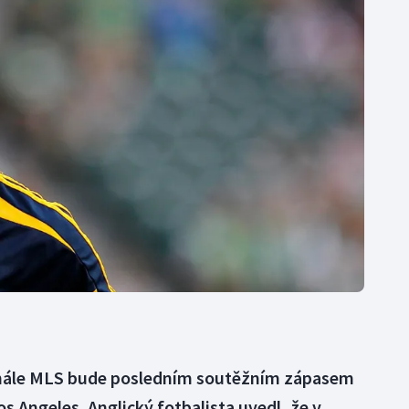
Moderní pětiboj
Triatlon
Motorsport
Veslování
Olympijské hry
Vodní slalom
Parasport
Volejbal
Plavání
Ostatní
Plážový volejbal
finále MLS bude posledním soutěžním zápasem
 Angeles. Anglický fotbalista uvedl, že v