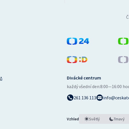
Č
Divácké centrum
ů
každý všední den:
8:00—16:00 ho
261 136 113
info@ceskate
Vzhled
Světlý
Tmavý