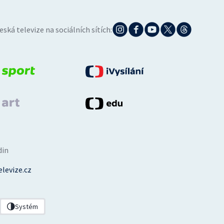
eská televize na sociálních sítích:
din
levize.cz
Systém