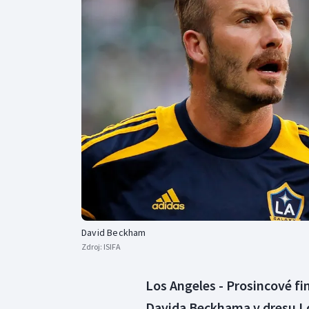
Curling
Dostihy
Florbal
Futsal
Golf
Gymnastika
David Beckham
Zdroj:
ISIFA
Los Angeles - Prosincové 
Davida Beckhama v dresu Los