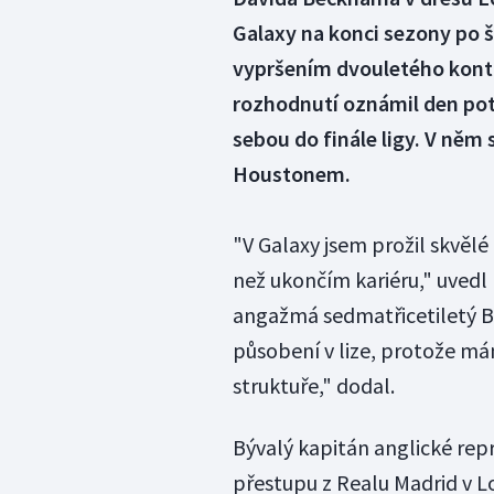
Galaxy na konci sezony po š
vypršením dvouletého kontr
rozhodnutí oznámil den po
sebou do finále ligy. V něm s
Houstonem.
"V Galaxy jsem prožil skvělé
než ukončím kariéru," uvedl
angažmá sedmatřicetiletý B
působení v lize, protože má
struktuře," dodal.
Bývalý kapitán anglické re
přestupu z Realu Madrid v Lo