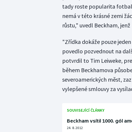
tady roste popularita fotb
nemá v této krásné zemi žád
růstu," uvedl Beckham, jenž 
"Zřídka dokáže pouze jeden 
povedlo pozvednout na další 
potvrdil to Tim Leiweke, pre
během Beckhamova působení 
severoamerických měst, zaz
vylepšené smlouvy za vysílac
SOUVISEJÍCÍ ČLÁNKY
Beckham vsítil 1000. gól am
24. 8. 2012