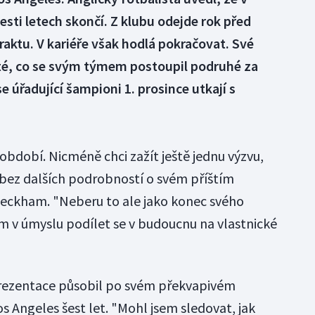
esti letech skončí. Z klubu odejde rok před
aktu. V kariéře však hodlá pokračovat. Své
té, co se svým týmem postoupil podruhé za
e úřadující šampioni 1. prosince utkají s
 období. Nicméně chci zažít ještě jednu výzvu,
 bez dalších podrobností o svém příštím
eckham. "Neberu to ale jako konec svého
m v úmyslu podílet se v budoucnu na vlastnické
prezentace působil po svém překvapivém
s Angeles šest let. "Mohl jsem sledovat, jak