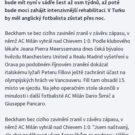
bude mít nyní v sádře šest až osm týdnů, až poté
bude moci zahájit intenzivnější rehabilitaci. V Turku
Gymnastika
by měl anglický fotbalista zůstat přes noc.
Házená
Beckham se bez cizího zavinění zranil v závěru zápasu, v
němž AC Milán vyhrál nad Chievem 1:0. Podle klubového
Jezdectví
lékaře Jeana Pierra Meerssemana dnes čeká bývalou
hvězdu Manchesteru United a Realu Madrid vyšetření u
Judo
Orava po podobném říjnovém zranění dokázal
Krasobruslení
italskému lyžaři Peteru Fillovi ještě zachránit účast na
olympijských hrách ve Vancouveru. Fill tam obsadil 15.
Lezení
místo ve sjezdu. Na jeho operačním stole skončili v
minulosti i další fotbalisté AC Milán Dario Šimič a
Lyže a snowboard
Giuseppe Pancaro.
Moderní pětiboj
Beckham bez cizího zavinění zranil v závěru zápasu, v
němž AC Milán vyhrál nad Chievem 1:0. "Jsem naštvaný,
Motorsport
ale chci poděkovat všem fanouškům za podporu. Věřím,