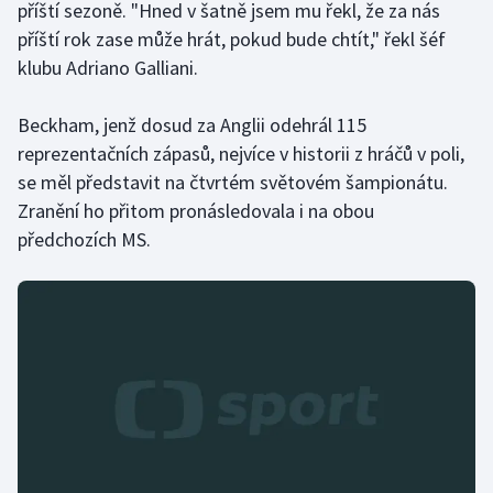
příští sezoně. "Hned v šatně jsem mu řekl, že za nás
Stolní tenis
příští rok zase může hrát, pokud bude chtít," řekl šéf
klubu Adriano Galliani.
Triatlon
Veslování
Beckham, jenž dosud za Anglii odehrál 115
reprezentačních zápasů, nejvíce v historii z hráčů v poli,
Vodní slalom
se měl představit na čtvrtém světovém šampionátu.
Zranění ho přitom pronásledovala i na obou
Volejbal
předchozích MS.
Ostatní