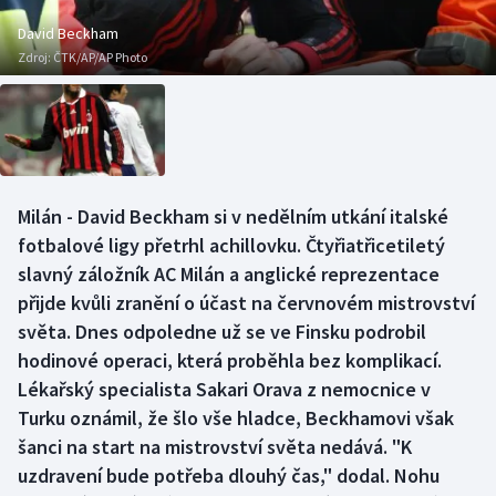
Baseball a softbal
Soutěže
David Beckham
Zdroj:
ČTK/AP/AP Photo
Basketbal
Historické návraty
Biatlon
Aplikace ČT sport
Boby a skeleton
AZ kvíz
Milán - David Beckham si v nedělním utkání italské
Box
fotbalové ligy přetrhl achillovku. Čtyřiatřicetiletý
slavný záložník AC Milán a anglické reprezentace
Curling
přijde kvůli zranění o účast na červnovém mistrovství
světa. Dnes odpoledne už se ve Finsku podrobil
Dostihy
hodinové operaci, která proběhla bez komplikací.
Florbal
Lékařský specialista Sakari Orava z nemocnice v
Turku oznámil, že šlo vše hladce, Beckhamovi však
Futsal
šanci na start na mistrovství světa nedává. "K
uzdravení bude potřeba dlouhý čas," dodal. Nohu
Golf