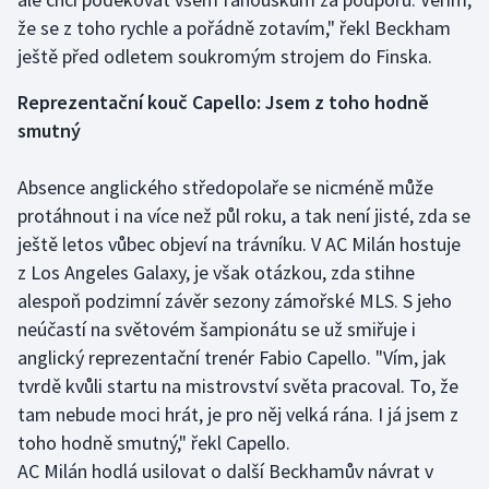
že se z toho rychle a pořádně zotavím," řekl Beckham
Olympijské hry
ještě před odletem soukromým strojem do Finska.
Parasport
Reprezentační kouč Capello: Jsem z toho hodně
smutný
Plavání
Absence anglického středopolaře se nicméně může
Plážový volejbal
protáhnout i na více než půl roku, a tak není jisté, zda se
Ragby
ještě letos vůbec objeví na trávníku. V AC Milán hostuje
z Los Angeles Galaxy, je však otázkou, zda stihne
Rychlobruslení
alespoň podzimní závěr sezony zámořské MLS. S jeho
neúčastí na světovém šampionátu se už smiřuje i
Rychlostní kanoistika
anglický reprezentační trenér Fabio Capello. "Vím, jak
tvrdě kvůli startu na mistrovství světa pracoval. To, že
Short track
tam nebude moci hrát, je pro něj velká rána. I já jsem z
toho hodně smutný," řekl Capello.
Sportovní střelba
AC Milán hodlá usilovat o další Beckhamův návrat v