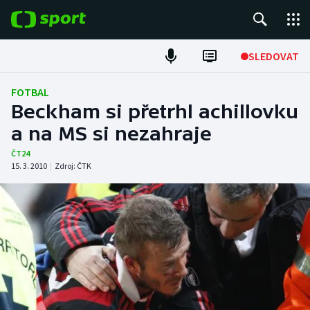
POPULÁRNÍ
SLEDOVAT
Fotbal
FOTBAL
Beckham si přetrhl achillovku
Hokej
a na MS si nezahraje
Tenis
ČT24
15. 3. 2010
|
Zdroj:
ČTK
Atletika
Cyklistika
DALŠÍ SPORTY
Americký fotbal
NEPŘEHLÉDNĚTE