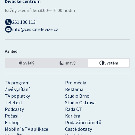
Divácké centrum
každý všední den:
8:00—16:00 hodin
261 136 113
info@ceskatelevize.cz
Vzhled
Světlý
Tmavý
Systém
TV program
Pro média
Živé vysílání
Reklama
TV poplatky
Studio Brno
Teletext
Studio Ostrava
Podcasty
Rada ČT
Počasí
Kariéra
E-shop
Podávání námětů
Mobilní a TV aplikace
Časté dotazy